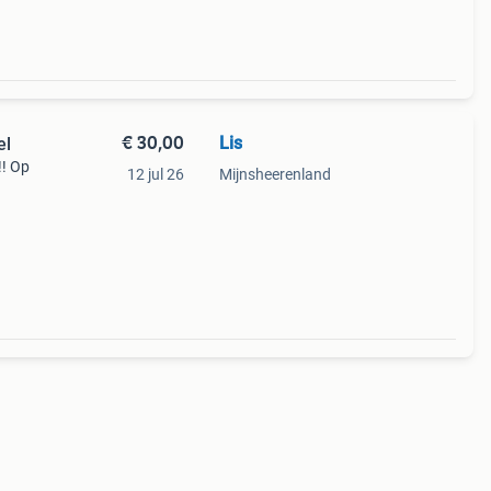
€ 30,00
Lis
el
!! Op
12 jul 26
Mijnsheerenland