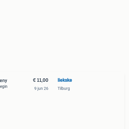
€ 11,00
liekske
meny
egin
9 jun 26
Tilburg