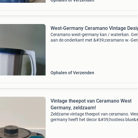
Ophalen of Verzenden
West-Germany Ceramano Vintage Desi
Ceramano west-germany kan / waterkan. Ge
aan de onderkant met &#39;ceramano w.-Ge
104&#39;. De kan heeft een strak design met
verticale ribbels en een blauwe rand aan de
bovenkant. E
Ophalen of Verzenden
Vintage theepot van Ceramano West
Germany, zeldzaam!
Zeldzame vintage theepot van ceramano. Wes
germany heeft het decor &#39;hostess blue&
(saffierblauw) ontworpen door de beroemde
kunstenaar karl leutner en uitgebracht in 1968
ontwerp