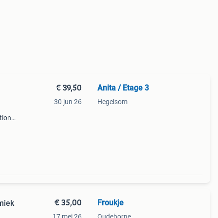
€ 39,50
Anita / Etage 3
30 jun 26
Hegelsom
tion
dje ø
een
€ 35,00
Froukje
miek
17 mei 26
Oudehorne