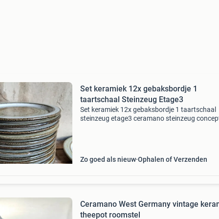
Set keramiek 12x gebaksbordje 1
taartschaal Steinzeug Etage3
Set keramiek 12x gebaksbordje 1 taartschaal
steinzeug etage3 ceramano steinzeug concep
interieur 4 w. Germany bestaande uit 12 x bor
20cm en 1 x schaal ø 26cm, in nette staat - all
op te h
Zo goed als nieuw
Ophalen of Verzenden
Ceramano West Germany vintage kera
theepot roomstel