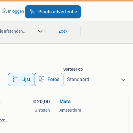
Inloggen
Plaats advertentie
lle afstanden…
Zoek
Sorteer op
Lijst
Foto’s
€ 20,00
Mara
-
Gisteren
Amsterdam
eze
ere