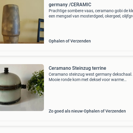
germany /CERAMIC
Prachtige sombere vaas, ceramano gobi de kle
een mengsel van mosterdgeel, okergeel, olijfg
en ertussenin! Deze ceramano vaas komt uit 
duitsland. De vaas in het ook wel genoemde
mosterdgl
Ophalen of Verzenden
Ceramano Steinzug terrine
Ceramano steinzug west germany dekschaal.
Mooie ronde kom met deksel voor warme
gerechten. Retro design in een zachte groene 
met bruine randen en handgrepen. Gemaakt 
aardewerk/keramiek. Hoog
Zo goed als nieuw
Ophalen of Verzenden