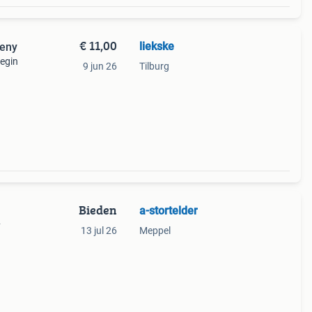
€ 11,00
liekske
meny
egin
9 jun 26
Tilburg
Bieden
a-stortelder
y
13 jul 26
Meppel