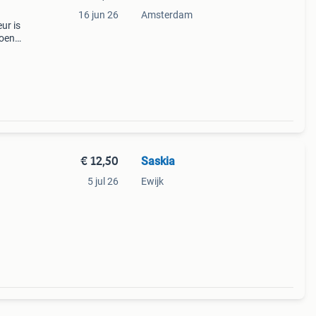
16 jun 26
Amsterdam
ur is
roen
west-
€ 12,50
Saskia
5 jul 26
Ewijk
kleur
van