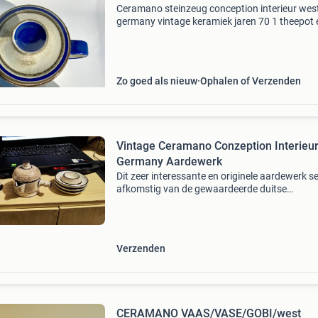
Ceramano steinzeug conception interieur wes
germany vintage keramiek jaren 70 1 theepot 
roomstel prachtige set kobaltblauw met grijs 
bruin stoer en puur aardewerk bohemian boh
ibiza stijl un g
Zo goed als nieuw
Ophalen of Verzenden
Vintage Ceramano Conzeption Interieur
Germany Aardewerk
Dit zeer interessante en originele aardewerk se
afkomstig van de gewaardeerde duitse
manufactuur ceramano, gevestigd in west-
duitsland. De "conzeption interieur" serie is ee
prachtig vo
Verzenden
CERAMANO VAAS/VASE/GOBI/west