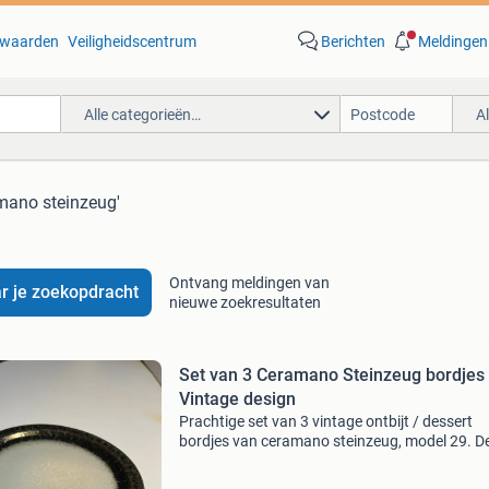
waarden
Veiligheidscentrum
Berichten
Meldingen
Alle categorieën…
A
mano steinzeug'
Ontvang meldingen van
r je zoekopdracht
nieuwe zoekresultaten
Set van 3 Ceramano Steinzeug bordjes 
Vintage design
Prachtige set van 3 vintage ontbijt / dessert
bordjes van ceramano steinzeug, model 29. D
borden hebben een uniek design met een donk
rand die overgaat in een lichtere, gespikkelde