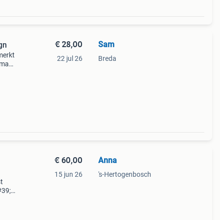
€ 28,00
Sam
gn
merkt
22 jul 26
Breda
rmany
€ 60,00
Anna
15 jun 26
's-Hertogenbosch
t
#39;
. Het