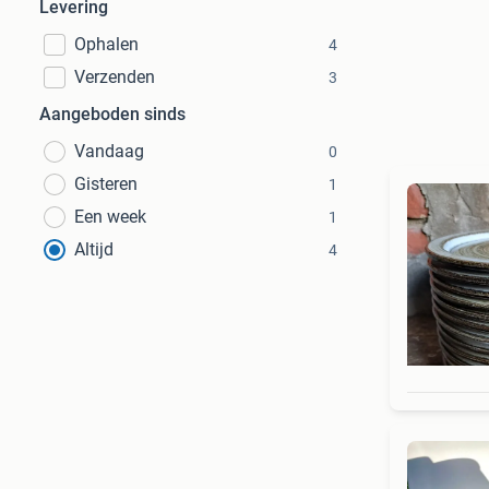
Levering
Ophalen
4
Verzenden
3
Aangeboden sinds
Vandaag
0
Gisteren
1
Een week
1
Altijd
4