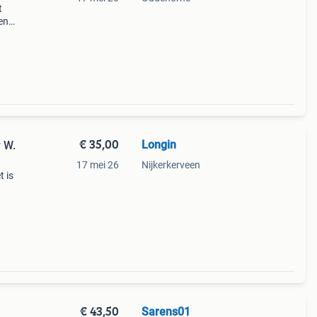
t
en
en
o
€ 35,00
Longin
 W.
17 mei 26
Nijkerkerveen
t is
n
€ 43,50
Sarens01