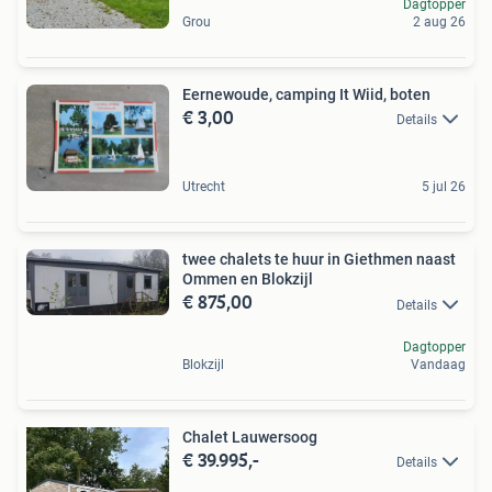
Dagtopper
Grou
2 aug 26
Eernewoude, camping It Wiid, boten
€ 3,00
Details
Utrecht
5 jul 26
twee chalets te huur in Giethmen naast
Ommen en Blokzijl
€ 875,00
Details
Dagtopper
Blokzijl
Vandaag
Chalet Lauwersoog
€ 39.995,-
Details