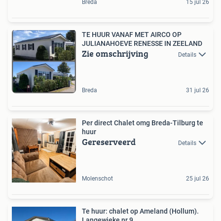
Breda
15 jul 26
TE HUUR VANAF MET AIRCO OP
JULIANAHOEVE RENESSE IN ZEELAND
Zie omschrijving
Details
Breda
31 jul 26
Per direct Chalet omg Breda-Tilburg te
huur
Gereserveerd
Details
Molenschot
25 jul 26
Te huur: chalet op Ameland (Hollum).
Langewieke nr 9