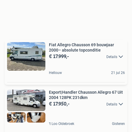
Fiat Allegro Chausson 69 bouwjaar
2000– absolute topconditie
€ 17.999,-
Details
Hellouw
21 jul 26
Export|Handler Chausson Allegro 67 Uit
2004 128PK 231dkm
€ 17.950,-
Details
't Loo Oldebroek
Gisteren