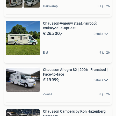
Harskamp
31 jul 26
Chausson️❤️nieuw staat✅️airco️🥶
cruise️✔️alle-opties!!️
€ 26.500,-
Details
Elst
9 jul 26
Chausson Allegro 82 | 2006 | Fransbed |
Face-to-face
€ 19.999,-
Details
Zwolle
8 jul 26
Chausson Campers by Ron Hazenberg