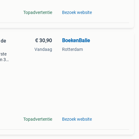
Topadvertentie
Bezoek website
€ 30,90
BoekenBalie
 de
Vandaag
Rotterdam
rste
en 30
ag
d
Topadvertentie
Bezoek website