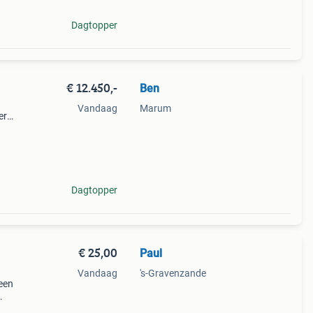
Dagtopper
€ 12.450,-
Ben
Vandaag
Marum
er
t op
 Als
Dagtopper
€ 25,00
Paul
Vandaag
's-Gravenzande
een