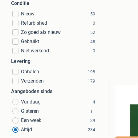
Conditie
Nieuw
59
Refurbished
0
Zo goed als nieuw
52
Gebruikt
48
Niet werkend
0
Levering
Ophalen
198
Verzenden
179
Aangeboden sinds
Vandaag
4
Gisteren
11
Een week
39
Altijd
234