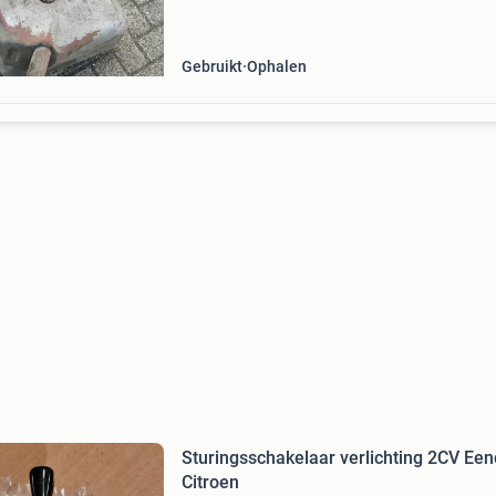
Controleer de foto&#39;s zorgvuldig voor de 
sta
Gebruikt
Ophalen
Sturingsschakelaar verlichting 2CV Een
Citroen