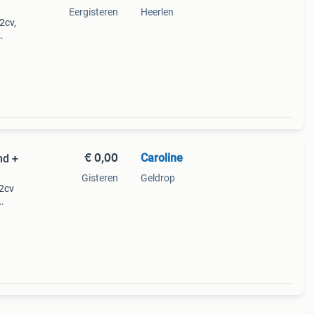
Eergisteren
Heerlen
2cv,
. De
 ruit
€ 0,00
Caroline
nd +
Gisteren
Geldrop
 2cv
ers
angt