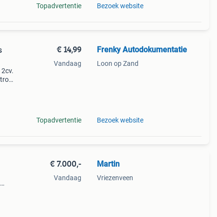
Topadvertentie
Bezoek website
€ 14,99
Frenky Autodokumentatie
s
Vandaag
Loon op Zand
 2cv.
itroën
t. Het
Topadvertentie
Bezoek website
€ 7.000,-
Martin
Vandaag
Vriezenveen
door