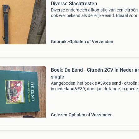
Diverse Slachtresten
Diverse onderdelen afkomstig van een citroën 
ook wel bekend als de lelijke eend. Ideaal voor
restauratieprojecten of als reserveonderdelen
set bevat onder andere een krik, een asbak, een
Gebruikt
Ophalen of Verzenden
Boek: De Eend - Citroën 2CV in Nederla
single
Aangeboden: het boek &#39;de eend - citroën
in nederland&#39; door jan de lange, in goede
staat. Dit boek is een must-have voor liefhebb
van de iconische citroën 2cv. Daarnaast ontv
Gelezen
Ophalen of Verzenden