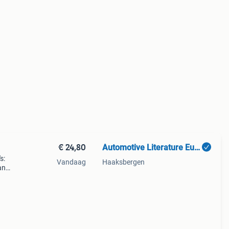
€ 24,80
Automotive Literature Europe
s:
Vandaag
Haaksbergen
an
art /