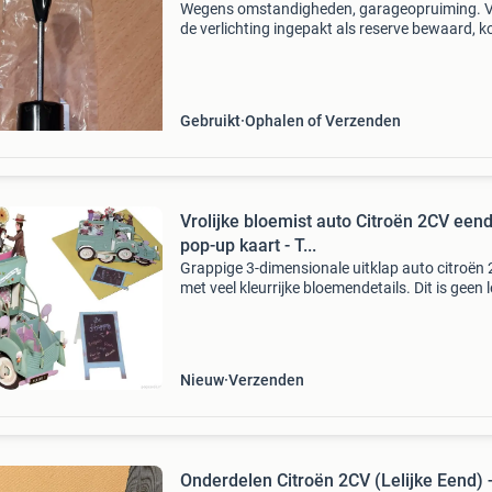
Wegens omstandigheden, garageopruiming. 
de verlichting ingepakt als reserve bewaard, 
uit een vochtvrije ruimte. Stuurschakeling
verlichting 2cv - eend citroen
Gebruikt
Ophalen of Verzenden
Vrolijke bloemist auto Citroën 2CV een
pop-up kaart - T...
Grappige 3-dimensionale uitklap auto citroën 
met veel kleurrijke bloemendetails. Dit is geen le
eend, maar een fleurige eend. Het fraaie autoo
wordt plat in een envelop verstuurd. De ontva
Nieuw
Verzenden
Onderdelen Citroën 2CV (Lelijke Eend) 