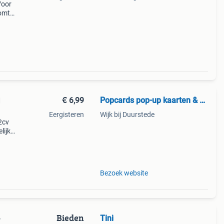
Voor
komt
€ 6,99
Popcards pop-up kaarten & wenskaarten
d
Eergisteren
Wijk bij Duurstede
2cv
lijke
tje
Bezoek website
Bieden
Tini
-