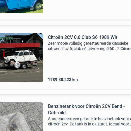
Citroën 2CV 0.6 Club S6 1989 Wit
Zeer mooie volledig gerestaureerde klassieke
citroen 2 cv 6, club s6 uitvoering 0:60 . 2 Cilind
1962 cc boxer benzinemotor 20 kw (28pk). Ne
6-8- 2026 apk gekeurd en geldig tot aug 2028!
je a
1989
88.223
km
Benzinetank voor Citroën 2CV Eend -
Gebruikt
Aangeboden: een gebruikte benzinetank voor 
citroën 2cv. De tank is in ok staat. Ideaal voor
restauratieprojecten of als reserveonderdeel.