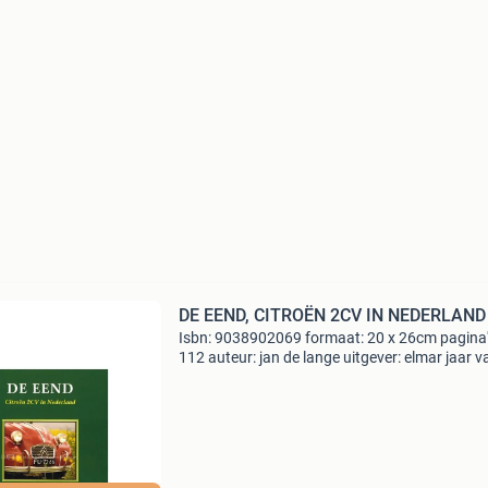
DE EEND, CITROËN 2CV IN NEDERLAND
Isbn: 9038902069 formaat: 20 x 26cm pagina'
112 auteur: jan de lange uitgever: elmar jaar v
uitgifte: 1994 oplage: 1ste druk herzien: nee
herdruk: nee taal: nederlands afbeeldingen: zw
wi