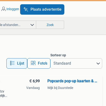
Inloggen
Plaats advertentie
lle afstanden…
Zoek
Sorteer op
Lijst
Foto’s
€ 6,99
Popcards pop-up kaarten & wenskaarten
d
Vandaag
Wijk bij Duurstede
2cv
lijke
tje