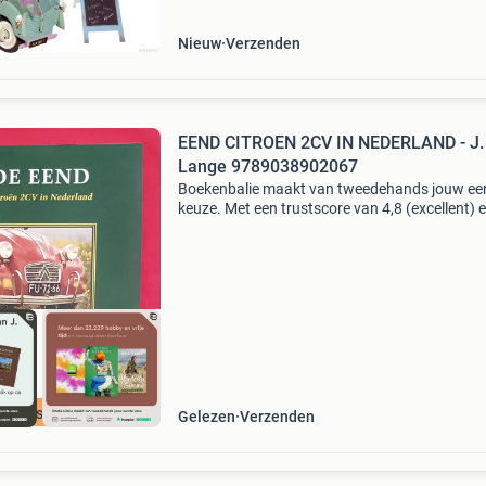
Nieuw
Verzenden
EEND CITROEN 2CV IN NEDERLAND - J.
Lange 9789038902067
Boekenbalie maakt van tweedehands jouw ee
keuze. Met een trustscore van 4,8 (excellent) 
dagen retour garantie maken we dat iedere d
waar. Bestel direct op onze website! Titel: een
citroen
cherpste prijs
Gelezen
Verzenden