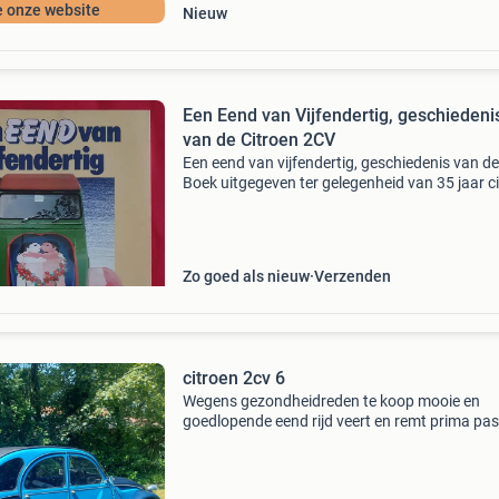
e onze website
Nieuw
Een Eend van Vijfendertig, geschiedeni
van de Citroen 2CV
Een eend van vijfendertig, geschiedenis van de
Boek uitgegeven ter gelegenheid van 35 jaar c
2cv. Gebruikt boek in zeer goede en nette staa
boek met de groene eend op de cover is besc
Zo goed als nieuw
Verzenden
citroen 2cv 6
Wegens gezondheidreden te koop mooie en
goedlopende eend rijd veert en remt prima pas
complete rem revisie gehad goed nagekeken 
eenden specialist pasman nieuw dak nieuwe
bekleding kortom een leuk