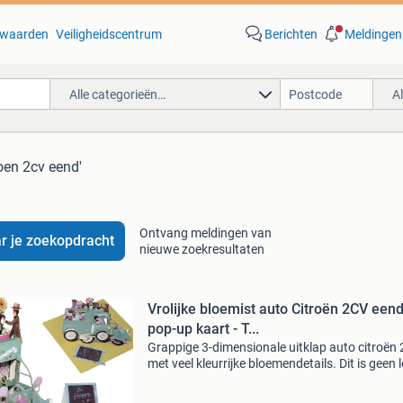
waarden
Veiligheidscentrum
Berichten
Meldingen
Alle categorieën…
A
roen 2cv eend'
Ontvang meldingen van
r je zoekopdracht
nieuwe zoekresultaten
Vrolijke bloemist auto Citroën 2CV een
pop-up kaart - T...
Grappige 3-dimensionale uitklap auto citroën 
met veel kleurrijke bloemendetails. Dit is geen le
eend, maar een fleurige eend. Het fraaie autoo
wordt plat in een envelop verstuurd. De ontva