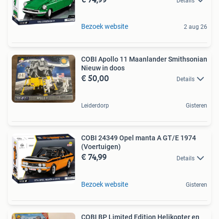
Details
Bezoek website
2 aug 26
COBI Apollo 11 Maanlander Smithsonian
Nieuw in doos
€ 50,00
Details
Leiderdorp
Gisteren
COBI 24349 Opel manta A GT/E 1974
(Voertuigen)
€ 74,99
Details
Bezoek website
Gisteren
COBI BP Limited Edition Helikopter en