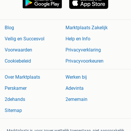
Blog
Marktplaats Zakelijk
Veilig en Succesvol
Help en Info
Voorwaarden
Privacyverklaring
Cookiebeleid
Privacyvoorkeuren
Over Marktplaats
Werken bij
Perskamer
Adevinta
2dehands
2ememain
Sitemap
Marktplaats is, voor zover wettelijk toegestaan, niet aansprakelijk