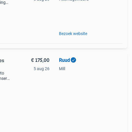
ing
deaal
Bezoek website
€ 175,00
Ruud
es
5 aug 26
Mill
eto
nser.
t!
eerd