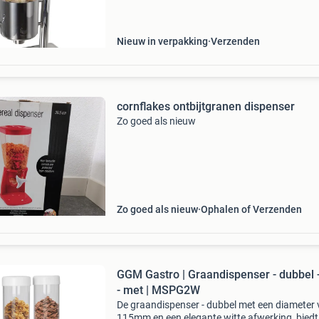
voor het serveren van grote hoeveelheden ont
Nieuw in verpakking
Verzenden
cornflakes ontbijtgranen dispenser
Zo goed als nieuw
Zo goed als nieuw
Ophalen of Verzenden
GGM Gastro | Graandispenser - dubbel -
- met | MSPG2W
De graandispenser - dubbel met een diameter 
115mm en een elegante witte afwerking, biedt