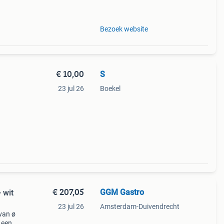
b
Bezoek website
€ 10,00
S
23 jul 26
Boekel
€ 207,05
GGM Gastro
 wit
23 jul 26
Amsterdam-Duivendrecht
van ø
 een