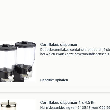
Cornflakes dispenser
Dubbele cornflakes-containerstandaard ( 2 st
het wit en zwart) deze havermoutdispenser is
perfecte opbergplek voor je ontbijtgranen, met
grote containers voor verschillende soorten.
Dankzij
Gebruikt
Ophalen
Cornflakes dispenser 1 x 4,5 ltr.
Nu in de aanbieding van € 135,18 voor € 96,56