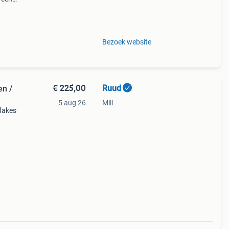
p is
Bezoek website
€ 225,00
Ruud
en /
5 aug 26
Mill
flakes
el
- mij