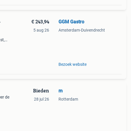
€ 243,94
GGM Gastro
-
5 aug 26
Amsterdam-Duivendrecht
st,
n een
Bezoek website
Bieden
m
er de
28 jul 26
Rotterdam
et