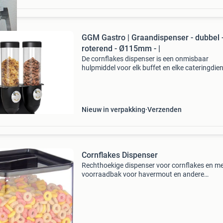
GGM Gastro | Graandispenser - dubbel 
roterend - Ø115mm - |
De cornflakes dispenser is een onmisbaar
hulpmiddel voor elk buffet en elke cateringdien
ontworpen om zowel functionaliteit als stijl te
bieden. Deze dubbele dispenser is uitgevoerd i
moderne
Nieuw in verpakking
Verzenden
Cornflakes Dispenser
Rechthoekige dispenser voor cornflakes en me
voorraadbak voor havermout en andere
ontbijtgranen is de perfecte accessoire voor h
bewaren van muesli. Een must have voor
mueslifans! De houder is