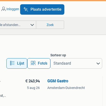
Inloggen
Plaats advertentie
lle afstanden…
Zoek
Sorteer op
Lijst
Foto’s
€ 243,94
GGM Gastro
-
5 aug 26
Amsterdam-Duivendrecht
st,
n een