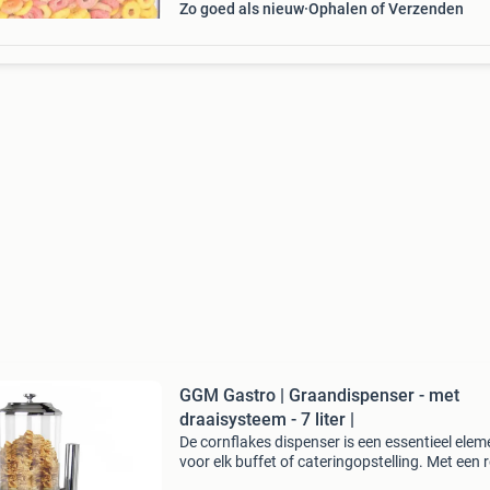
Zo goed als nieuw
Ophalen of Verzenden
GGM Gastro | Graandispenser - met
draaisysteem - 7 liter |
De cornflakes dispenser is een essentieel elem
voor elk buffet of cateringopstelling. Met een 
vulcapaciteit van 7 liter is deze dispenser idea