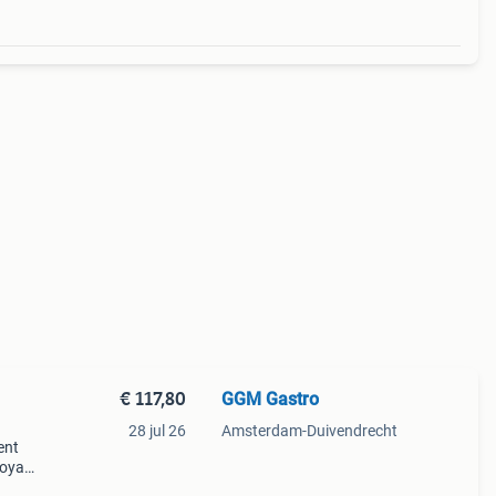
€ 117,80
GGM Gastro
28 jul 26
Amsterdam-Duivendrecht
ent
royale
al