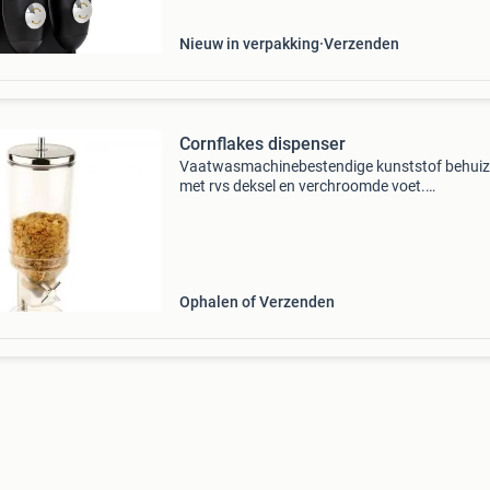
moderne
Nieuw in verpakking
Verzenden
Cornflakes dispenser
Vaatwasmachinebestendige kunststof behuiz
met rvs deksel en verchroomde voet.
Tapmechanisme zorgt voor gemeten porties. I
voor ontbijtbufetten en zelfservice
gebruikcornflakes dispenser 1 x 4,
Ophalen of Verzenden