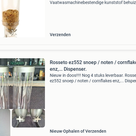
Vaatwasmachinebestendige kunststof behuiz
met rvs deksel en verchroomde voet.
Tapmechanisme zorgt voor gemeten porties. I
voor ontbijtb
Verzenden
Rosseto ez552 snoep / noten / cornflak
enz,... Dispenser.
Nieuw in doos!!!! Nog 4 stuks leverbaar. Ross
ez552 snoep / noten / cornflakes enz,... Dispe
Roest vrij staal! Rvs (zeer luxe!!!) Hotel kwalitei
Afm: 67cm hoog x 34cm breed x 30cm diep m
Nieuw
Ophalen of Verzenden