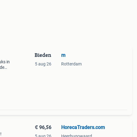
Bieden
m
uks in
5 aug 26
Rotterdam
 de
 2
€ 96,56
HorecaTraders.com
!
5 aug 26
Heerhugowaard