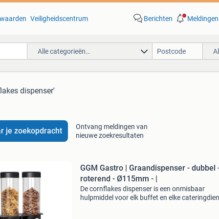
waarden
Veiligheidscentrum
Berichten
Meldingen
Alle categorieën…
A
flakes dispenser'
Ontvang meldingen van
r je zoekopdracht
nieuwe zoekresultaten
GGM Gastro | Graandispenser - dubbel 
roterend - Ø115mm - |
De cornflakes dispenser is een onmisbaar
hulpmiddel voor elk buffet en elke cateringdien
ontworpen om zowel functionaliteit als stijl te
bieden. Deze dubbele dispenser is uitgevoerd i