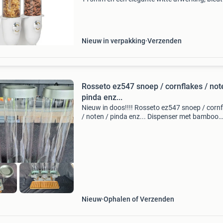
innovatieve oplossing voor het presenteren en
bewaren van muesli en cornflakes. Het ontwer
zowel
Nieuw in verpakking
Verzenden
Rosseto ez547 snoep / cornflakes / not
pinda enz...
Nieuw in doos!!!! Rosseto ez547 snoep / corn
/ noten / pinda enz... Dispenser met bamboo
onderlegger. Roest vrij staal! (Zeer luxe!!!) Hot
kwaliteit! Meerdere leverbaar! Winkelprijs: 900,
Nieuw
Ophalen of Verzenden