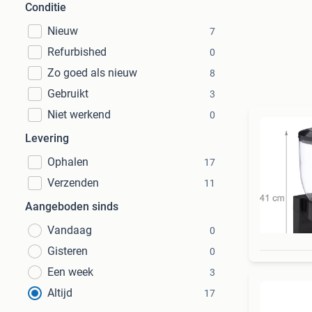
Conditie
Nieuw
7
Refurbished
0
Zo goed als nieuw
8
Gebruikt
3
Niet werkend
0
Levering
Ophalen
17
Verzenden
11
Aangeboden sinds
Vandaag
0
Gisteren
0
Een week
3
Altijd
17