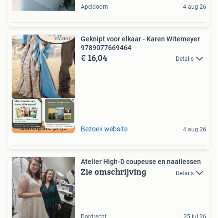
Apeldoorn
4 aug 26
Geknipt voor elkaar - Karen Witemeyer
9789077669464
€ 16,04
Details
Scherpste prijs
Bezoek website
4 aug 26
Atelier High-D coupeuse en naailessen
Zie omschrijving
Details
Dordrecht
25 jul 26