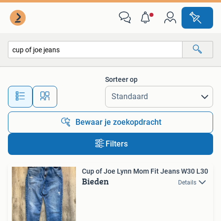
Alle categorieën…
Sorteer op
Alle afstanden…
Bewaar je zoekopdracht
Filters
Cup of Joe Lynn Mom Fit Jeans W30 L30
Bieden
Details