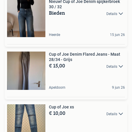
Nieuw! Cup of Joe Denim spijkerbroek
30 / 32
Bieden
Details
Heerde
15 jun 26
Cup of Joe Denim Flared Jeans - Maat
28/34 - Grijs
€ 15,00
Details
Apeldoorn
9 jun 26
Cup of Joe xs
€ 10,00
Details