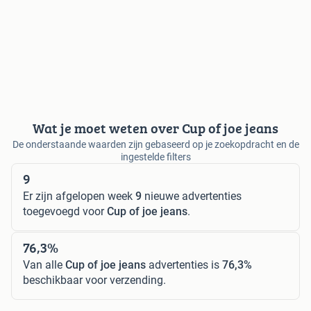
Wat je moet weten over Cup of joe jeans
De onderstaande waarden zijn gebaseerd op je zoekopdracht en de
ingestelde filters
9
Er zijn afgelopen week
9
nieuwe advertenties
toegevoegd voor
Cup of joe jeans
.
76,3%
Van alle
Cup of joe jeans
advertenties is
76,3%
beschikbaar voor verzending.