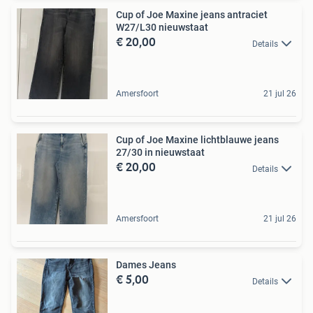
Cup of Joe Maxine jeans antraciet
W27/L30 nieuwstaat
€ 20,00
Details
Amersfoort
21 jul 26
Cup of Joe Maxine lichtblauwe jeans
27/30 in nieuwstaat
€ 20,00
Details
Amersfoort
21 jul 26
Dames Jeans
€ 5,00
Details