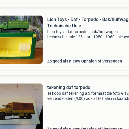
Lion Toys - Daf - Torpedo - Bak/huifwa
Technische Unie
Lion toys - daf torpedo - bak/huifwagen -
technische unie 125 jaar - 1950 - 1960 - nieuw
in doos - verzenden alleen post nl - risico koper 
ook mijn andere advertenties
Zo goed als nieuw
Ophalen of Verzenden
tekening daf torpedo
Te koop daf tekening a 3 formaat zie foto € 1
verzendkosten (9,00) ook af te halen in kaats