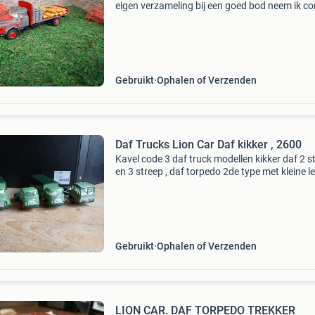
eigen verzameling bij een goed bod neem ik co
met u op verzendkosten en risico koper geen
betaalverzoek
Gebruikt
Ophalen of Verzenden
Daf Trucks Lion Car Daf kikker , 2600
Kavel code 3 daf truck modellen kikker daf 2 s
en 3 streep , daf torpedo 2de type met kleine le
en 3de type en daf 2600 van lion car niet vrag
wat ze moeten kosten bieden op marktplaats
Gebruikt
Ophalen of Verzenden
LION CAR. DAF TORPEDO TREKKER