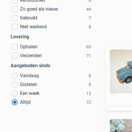
Refurbished
0
Zo goed als nieuw
44
Gebruikt
7
Niet werkend
0
Levering
Ophalen
65
Verzenden
71
Aangeboden sinds
Vandaag
0
Gisteren
0
Een week
12
Altijd
72