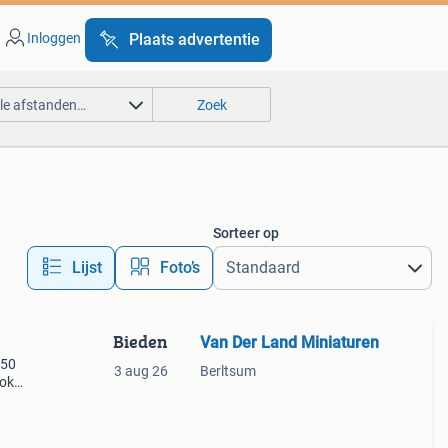
Inloggen
Plaats advertentie
lle afstanden…
Zoek
Sorteer op
Lijst
Foto’s
Bieden
Van Der Land Miniaturen
.50
3 aug 26
Berltsum
ook
king
en ove