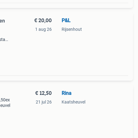
€ 20,00
P&L
gen
1 aug 26
Rijsenhout
staat
- zie
€ 12,50
Rina
2,50ex
21 jul 26
Kaatsheuvel
heuvel