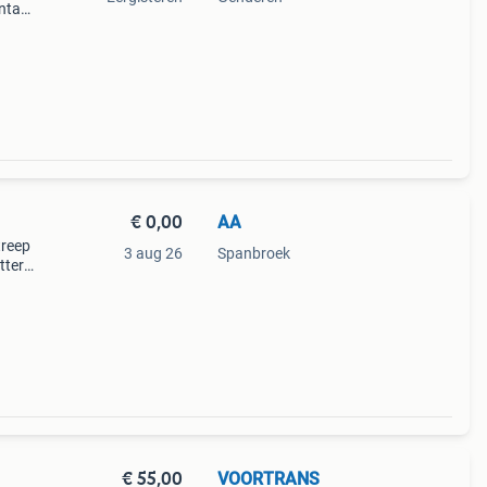
ntact
€ 0,00
AA
treep
3 aug 26
Spanbroek
tters
en
€ 55,00
VOORTRANS