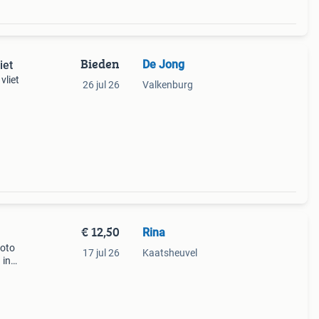
Bieden
De Jong
en van Vliet
vliet
26 jul 26
Valkenburg
n voor
€ 12,50
Rina
foto
17 jul 26
Kaatsheuvel
 in