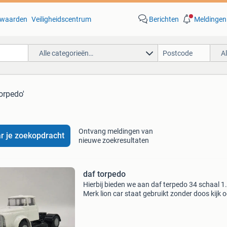
waarden
Veiligheidscentrum
Berichten
Meldingen
Alle categorieën…
A
torpedo'
Ontvang meldingen van
r je zoekopdracht
nieuwe zoekresultaten
daf torpedo
Hierbij bieden we aan daf terpedo 34 schaal 1
Merk lion car staat gebruikt zonder doos kijk 
eens bij onze andere advertenties per overboe
rekenen we 0.50 Cent, voor verpakking, label 