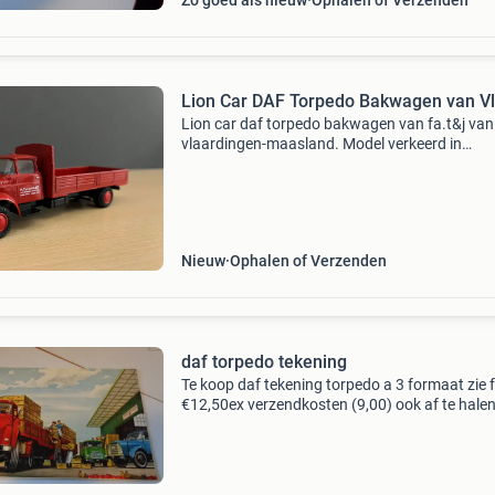
Zo goed als nieuw
Ophalen of Verzenden
Lion Car DAF Torpedo Bakwag
Lion car daf torpedo bakwagen van fa.t&j van 
vlaardingen-maasland. Model verkeerd in
nieuwstaat!! Conditie: zie foto’s verzendkoste
kk ophalen mag ook in valkenburg z-h
Nieuw
Ophalen of Verzenden
daf torpedo tekening
Te koop daf tekening torpedo a 3 formaat zie 
€12,50ex verzendkosten (9,00) ook af te halen
kaatsheuve