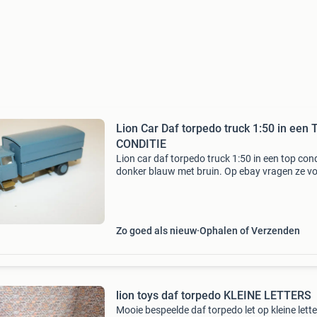
Lion Car Daf torpedo truck 1:50 in een
CONDITIE
Lion car daf torpedo truck 1:50 in een top cond
donker blauw met bruin. Op ebay vragen ze vo
zelfde model €96 (vragen is niet krijgen) ik zou
graag €50 voor willen ontvangen. Nu
Zo goed als nieuw
Ophalen of Verzenden
lion toys daf torpedo KLEINE LETTERS
Mooie bespeelde daf torpedo let op kleine lette