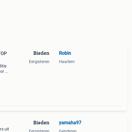
Bieden
Robin
 TOP
Eergisteren
Haarlem
itie
or dit
 er
Bieden
yamaha97
rs uit
Eergisteren
Genderen