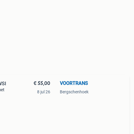
€ 55,00
VOORTRANS
WSI
met
8 jul 26
Bergschenhoek