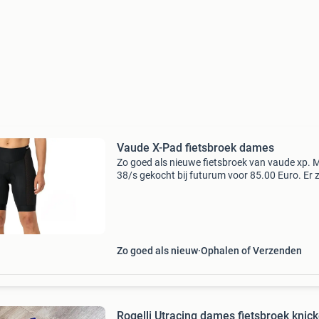
Vaude X-Pad fietsbroek dames
Zo goed als nieuwe fietsbroek van vaude xp. 
38/s gekocht bij futurum voor 85.00 Euro. Er zi
3 stuks in de verkoop. De bike xp binnenbroek
zeem voor dames biedt ultiem comfort en ond
Zo goed als nieuw
Ophalen of Verzenden
Rogelli Utracing dames fietsbroek knick