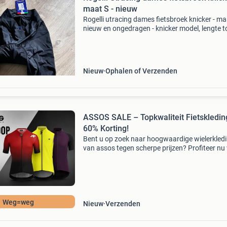
maat S - nieuw
Rogelli utracing dames fietsbroek knicker - maa
nieuw en ongedragen - knicker model, lengte t
over de knie - rogelli endurance hd2 dames
broekzeem - elastische stof
Nieuw
Ophalen of Verzenden
ASSOS SALE – Topkwaliteit Fietskledin
60% Korting!
Bent u op zoek naar hoogwaardige wielerkled
van assos tegen scherpe prijzen? Profiteer nu
onze grote uitverkoop met kortingen tot wel 
geselecteerde modellen. Wij bieden een ruime 
a
Weg=weg
Nieuw
Verzenden