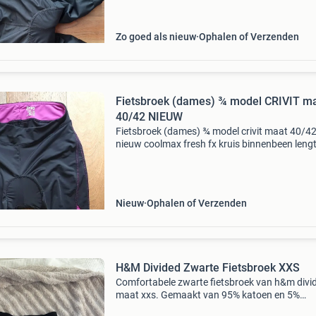
dames
Zo goed als nieuw
Ophalen of Verzenden
Fietsbroek (dames) ¾ model CRIVIT m
40/42 NIEUW
Fietsbroek (dames) ¾ model crivit maat 40/4
nieuw coolmax fresh fx kruis binnenbeen leng
cm ophalen of verzenden (aktie dhl kosten €2
Nieuw
Ophalen of Verzenden
H&M Divided Zwarte Fietsbroek XXS
Comfortabele zwarte fietsbroek van h&m divid
maat xxs. Gemaakt van 95% katoen en 5%
elastaan, ideaal voor sportieve activiteiten of 