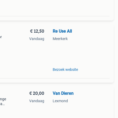
€ 12,50
Re Use All
or
Vandaag
Meerkerk
dt tot
 onze
Bezoek website
€ 20,00
Van Dieren
ange
Vandaag
Lexmond
ra
echts