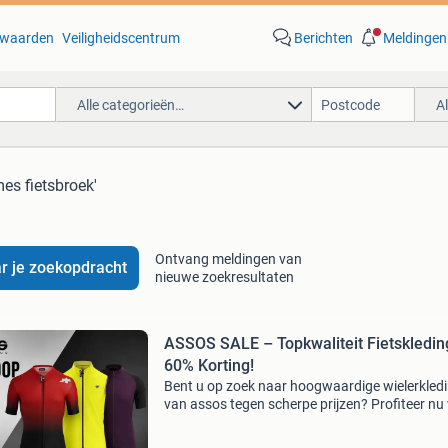
waarden
Veiligheidscentrum
Berichten
Meldingen
Alle categorieën…
A
es fietsbroek'
Ontvang meldingen van
r je zoekopdracht
nieuwe zoekresultaten
ASSOS SALE – Topkwaliteit Fietskledin
60% Korting!
Bent u op zoek naar hoogwaardige wielerkled
van assos tegen scherpe prijzen? Profiteer nu
onze grote uitverkoop met kortingen tot wel 
geselecteerde modellen. Wij bieden een ruime 