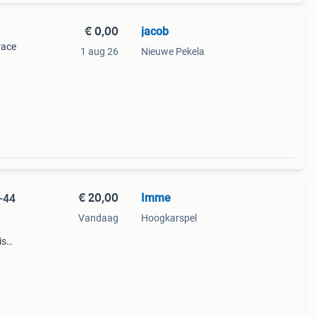
€ 0,00
jacob
race
1 aug 26
Nieuwe Pekela
€ 20,00
Imme
-44
Vandaag
Hoogkarspel
w
is
lle
treep