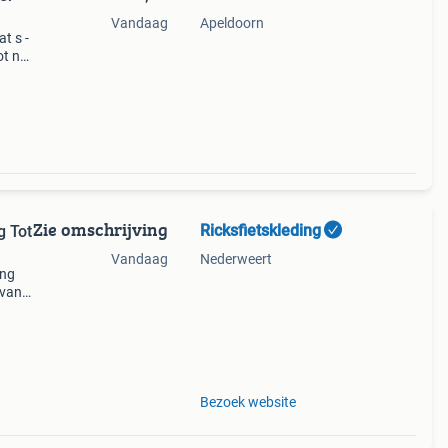
Vandaag
Apeldoorn
t s -
ot net
Zie omschrijving
Ricksfietskleding
g Tot
Vandaag
Nederweert
ing
 van
60% op
keuze
Bezoek website