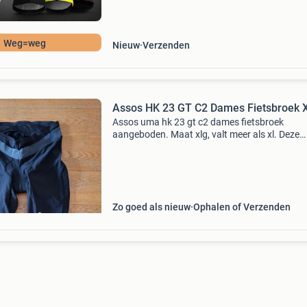
a
Weg=weg
Nieuw
Verzenden
Assos HK 23 GT C2 Dames Fietsbroek 
Assos uma hk 23 gt c2 dames fietsbroek
aangeboden. Maat xlg, valt meer als xl. Deze
driekwart fietsbroek is zwart en verkeert in
topstaat! Zeem voor lange fietsritten. Graag
serieuze reacties. Zie ook
Zo goed als nieuw
Ophalen of Verzenden