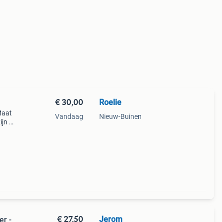
€ 30,00
Roelie
Maat
Vandaag
Nieuw-Buinen
jn er
 met
erste
€ 27,50
Jerom
er -