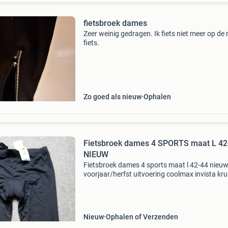
fietsbroek dames
Zeer weinig gedragen. Ik fiets niet meer op de 
fiets.
Zo goed als nieuw
Ophalen
Fietsbroek dames 4 SPORTS maat L 42
NIEUW
Fietsbroek dames 4 sports maat l 42-44 nieu
voorjaar/herfst uitvoering coolmax invista kru
met aantrekkoord en klein binnenzakje in de tai
binnenbeen lengte 74 cm ritsen met reflecties
onde
Nieuw
Ophalen of Verzenden