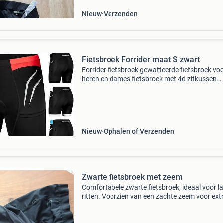
Nieuw
Verzenden
Fietsbroek Forrider maat S zwart
Forrider fietsbroek gewatteerde fietsbroek vo
heren en dames fietsbroek met 4d zitkussen
ademend veel slijtage tijdens het rijden, dat lei
onaangename drukplekken, daarom zijn zelfs
naden
Nieuw
Ophalen of Verzenden
Zwarte fietsbroek met zeem
Comfortabele zwarte fietsbroek, ideaal voor l
ritten. Voorzien van een zachte zeem voor ext
comfort. De broek is in uitstekende staat en sl
een paar keer gedragen. Geschikt voor zowel