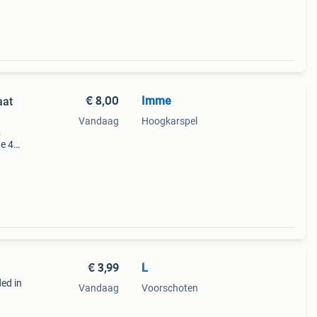
€ 8,00
Imme
aat
Vandaag
Hoogkarspel
2
te 45
,89)
€ 3,99
L
ed in
Vandaag
Voorschoten
als