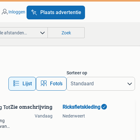
Inloggen
Plaats advertentie
lle afstanden…
Zoek
Sorteer op
Lijst
Foto’s
Zie omschrijving
Ricksfietskleding
g Tot
Vandaag
Nederweert
ing
 van
60% op
keuze