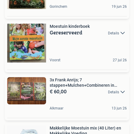
Gorinchem
19 jun 26
Moestuin kinderboek
Gereserveerd
Details
Voorst
27 jul 26
3x Frank Anrijs; 7
stappen+Mulchen+Combineren in
€ 60,00
moestuin
Details
Alkmaar
13 jun 26
Makkelijke Moestuin mix (40 Liter) en
Makkelijke Voeding