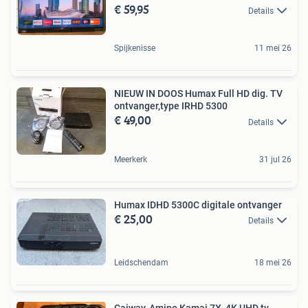
€ 59,95
Details
Spijkenisse
11 mei 26
NIEUW IN DOOS Humax Full HD dig. TV
ontvanger,type IRHD 5300
€ 49,00
Details
Meerkerk
31 jul 26
Humax IDHD 5300C digitale ontvanger
€ 25,00
Details
Leidschendam
18 mei 26
Caiway, Amino Kamai 7X, 4K UHD tv