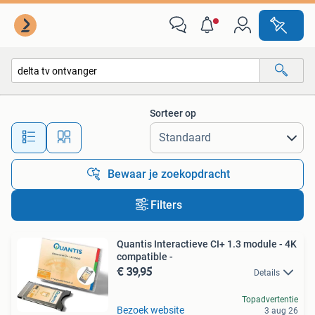
Alle categorieën…
Sorteer op
Alle afstanden…
Bewaar je zoekopdracht
Filters
Quantis Interactieve CI+ 1.3 module - 4K
compatible -
€ 39,95
Details
Topadvertentie
Bezoek website
3 aug 26