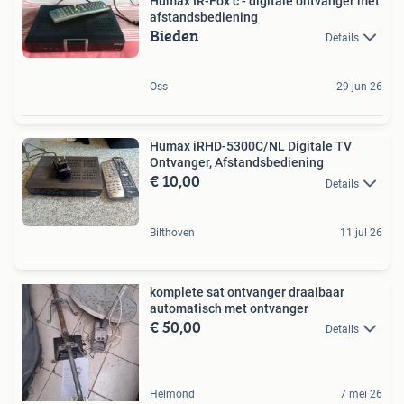
Humax IR-Fox c - digitale ontvanger met
afstandsbediening
Bieden
Details
Oss
29 jun 26
Humax iRHD-5300C/NL Digitale TV
Ontvanger, Afstandsbediening
€ 10,00
Details
Bilthoven
11 jul 26
komplete sat ontvanger draaibaar
automatisch met ontvanger
€ 50,00
Details
Helmond
7 mei 26