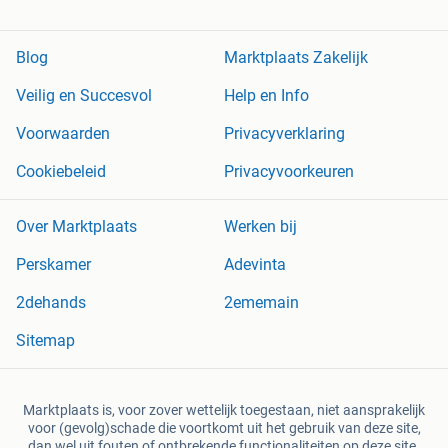
Blog
Marktplaats Zakelijk
Veilig en Succesvol
Help en Info
Voorwaarden
Privacyverklaring
Cookiebeleid
Privacyvoorkeuren
Over Marktplaats
Werken bij
Perskamer
Adevinta
2dehands
2ememain
Sitemap
Marktplaats is, voor zover wettelijk toegestaan, niet aansprakelijk
voor (gevolg)schade die voortkomt uit het gebruik van deze site,
dan wel uit fouten of ontbrekende functionaliteiten op deze site.