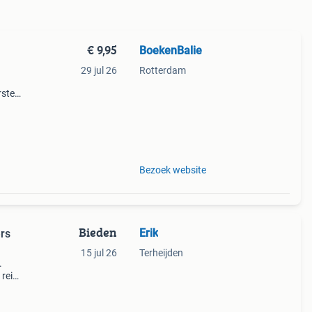
€ 9,95
BoekenBalie
29 jul 26
Rotterdam
rste
en 30
ag
Bezoek website
Bieden
Erik
ers
15 jul 26
Terheijden
.
reis
euwen