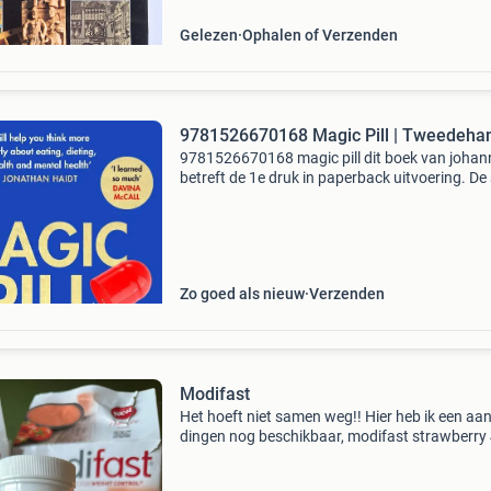
heen. Het
Gelezen
Ophalen of Verzenden
9781526670168 Magic Pill | Tweedeha
9781526670168 magic pill dit boek van johann
betreft de 1e druk in paperback uitvoering. De
van dit tweedehands exemplaar is als nieuw. 
boek is verkrijgbaar vanaf €13.87 En wordt g
Zo goed als nieuw
Verzenden
Modifast
Het hoeft niet samen weg!! Hier heb ik een aan
dingen nog beschikbaar, modifast strawberry
gesloten dozen en 1 open met 6 zakjes. Ook h
potje met nog minstens 120 pillen calcium vita