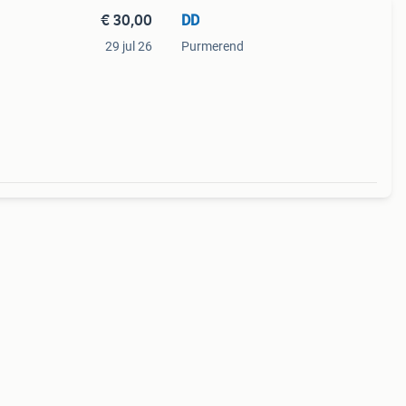
€ 30,00
DD
29 jul 26
Purmerend