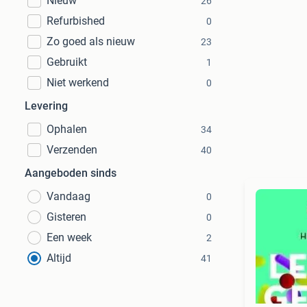
Nieuw
26
Refurbished
0
Zo goed als nieuw
23
Gebruikt
1
Niet werkend
0
Levering
Ophalen
34
Verzenden
40
Aangeboden sinds
Vandaag
0
Gisteren
0
Een week
2
Altijd
41