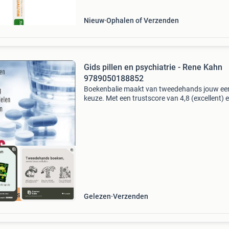
supp
Nieuw
Ophalen of Verzenden
Gids pillen en psychiatrie - Rene Kahn
9789050188852
Boekenbalie maakt van tweedehands jouw ee
keuze. Met een trustscore van 4,8 (excellent) 
dagen retour garantie maken we dat iedere d
waar. Bestel direct op onze website! Titel: gids 
cherpste prijs
Gelezen
Verzenden