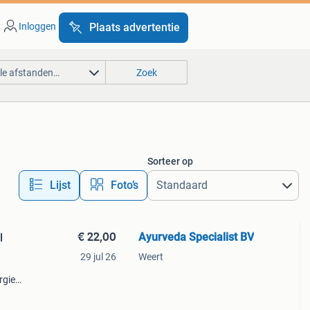
Inloggen
Plaats advertentie
lle afstanden…
Zoek
Sorteer op
Lijst
Foto’s
€ 22,00
Ayurveda Specialist BV
l
29 jul 26
Weert
rgie
ans
ulaire