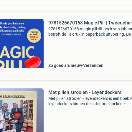
9781526670168 Magic Pill | Tweedeha
9781526670168 magic pill dit boek van johann
betreft de 1e druk in paperback uitvoering. De
van dit tweedehands exemplaar is als nieuw. 
boek is verkrijgbaar vanaf €13.87 En wordt g
Zo goed als nieuw
Verzenden
Met pillen strooien - Leyendeckers
Met pillen strooien - leyendeckers is een boek 
leyendeckers binnen de categorie boeken >
gezondheid & lichaam. Auteur: leyendeckers
categorie: boeken > gezondheid & lichaam ean
9789