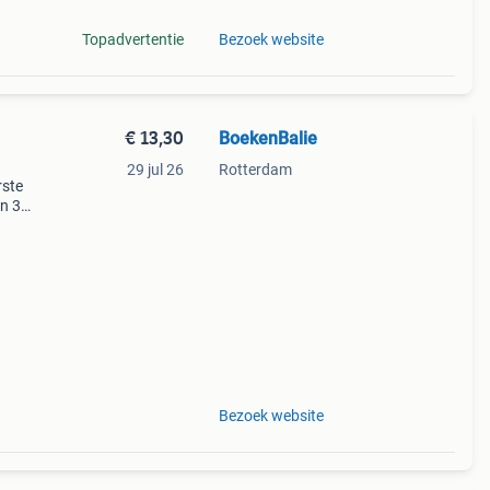
Topadvertentie
Bezoek website
€ 13,30
BoekenBalie
29 jul 26
Rotterdam
rste
en 30
ag
pillen
Bezoek website