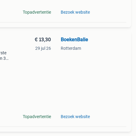
Topadvertentie
Bezoek website
€ 13,30
BoekenBalie
29 jul 26
Rotterdam
rste
en 30
ag
pillen
Topadvertentie
Bezoek website