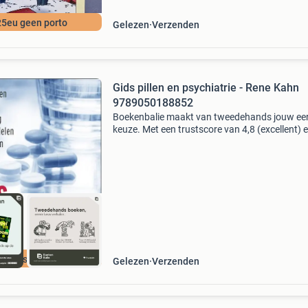
25eu geen porto
Gelezen
Verzenden
Gids pillen en psychiatrie - Rene Kahn
9789050188852
Boekenbalie maakt van tweedehands jouw ee
keuze. Met een trustscore van 4,8 (excellent) 
dagen retour garantie maken we dat iedere d
waar. Bestel direct op onze website! Titel: gids 
cherpste prijs
Gelezen
Verzenden