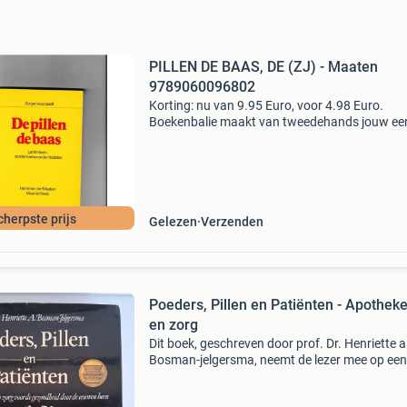
PILLEN DE BAAS, DE (ZJ) - Maaten
9789060096802
Korting: nu van 9.95 Euro, voor 4.98 Euro.
Boekenbalie maakt van tweedehands jouw ee
keuze. Met een trustscore van 4,8 (excellent) 
dagen retour garantie maken we dat iedere d
waar. Bestel
cherpste prijs
Gelezen
Verzenden
Poeders, Pillen en Patiënten - Apothek
en zorg
Dit boek, geschreven door prof. Dr. Henriette a
Bosman-jelgersma, neemt de lezer mee op een 
door de geschiedenis van apothekers en hun
cruciale rol in de gezondheidszorg door de e