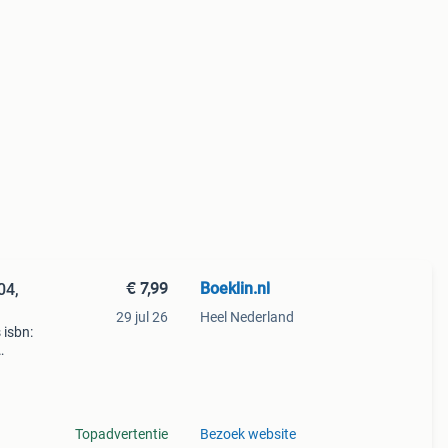
€ 7,99
Boeklin.nl
04,
29 jul 26
Heel Nederland
 isbn:
helft
Topadvertentie
Bezoek website