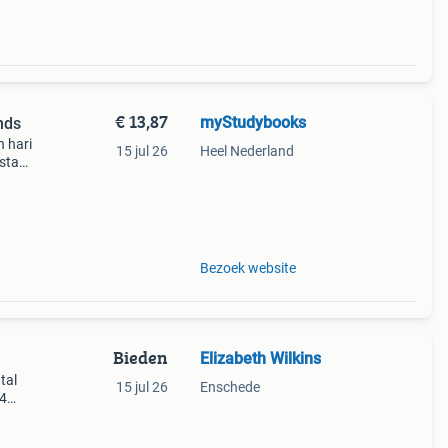
€ 13,87
myStudybooks
nds
 hari
15 jul 26
Heel Nederland
 staat
Het
Bezoek website
Bieden
Elizabeth Wilkins
tal
15 jul 26
Enschede
 4
eb 1
l van