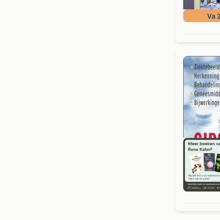
Va 
S