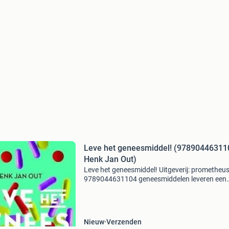
Leve het geneesmiddel! (97890446311
Henk Jan Out)
Leve het geneesmiddel! Uitgeverij: prometheus
9789044631104 geneesmiddelen leveren een
belangrijke bijdrage aan onze gezondheid. De 
van alle therapeutische ingrepen betreft het
voorschrijv
Nieuw
Verzenden