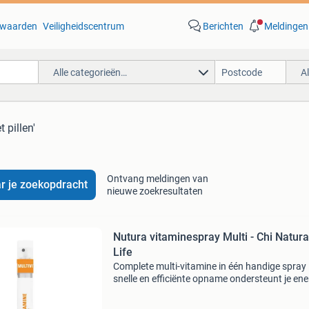
waarden
Veiligheidscentrum
Berichten
Meldingen
Alle categorieën…
A
t pillen'
Ontvang meldingen van
r je zoekopdracht
nieuwe zoekresultaten
Nutura vitaminespray Multi - Chi Natura
Life
Complete multi-vitamine in één handige spray
snelle en efficiënte opname ondersteunt je ene
en weerstand goed voor focus en mentale bal
ideaal bij een druk leven een van de meest pop