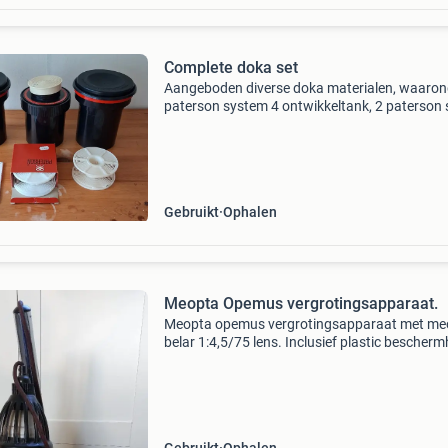
Complete doka set
Aangeboden diverse doka materialen, waarond
paterson system 4 ontwikkeltank, 2 paterson 
system 4 ontwikkeltanken. 2 Extra spoelen vo
paterson tank. 2 Meopta 18 x 24 cm
vergrotingsborde
Gebruikt
Ophalen
Meopta Opemus vergrotingsapparaat.
Meopta opemus vergrotingsapparaat met me
belar 1:4,5/75 lens. Inclusief plastic bescher
Voor de liefhebber van analoge fotografie. Ind
gewenst met een aantal doka items (zie de fot