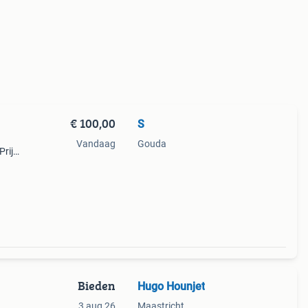
€ 100,00
S
Vandaag
Gouda
Prijs:
. 15
Bieden
Hugo Hounjet
3 aug 26
Maastricht