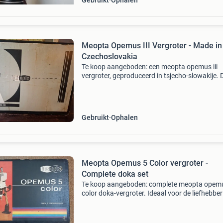
Gebruikt
Ophalen
Meopta Opemus III Vergroter - Made in
Czechoslovakia
Te koop aangeboden: een meopta opemus iii
vergroter, geproduceerd in tsjecho-slowakije. D
een klassiek stuk doka-apparatuur, ideaal voo
liefhebbers van analoge fotografie die hun eig
afdrukken
Gebruikt
Ophalen
Meopta Opemus 5 Color vergroter -
Complete doka set
Te koop aangeboden: complete meopta opem
color doka-vergroter. Ideaal voor de liefhebbe
analoge fotografie die zelf negatieven wil
afdrukken. De set is helemaal compleet en zit 
in de o