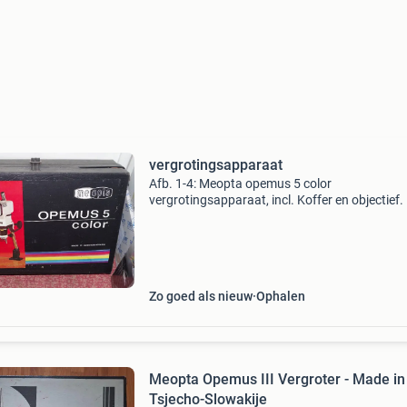
vergrotingsapparaat
Afb. 1-4: Meopta opemus 5 color
vergrotingsapparaat, incl. Koffer en objectief. 
100 euro svp bellen: 0651168421 afb. 5:
Vergrotingsbord met opklapbare glazen plaat
Euro svp bellen: 06511684
Zo goed als nieuw
Ophalen
Meopta Opemus III Vergroter - Made in
Tsjecho-Slowakije