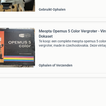
Gebruikt
Ophalen
Meopta Opemus 5 Color Vergroter - Vi
Dokaset
Te koop: een complete meopta opemus 5 colo
vergroter, made in czechoslovakia. Deze vinta
dokaset is ideaal voor liefhebbers van analoge
fotografie en donkere kamer werk. De set is
zorgvuldig bewaar
Ophalen of Verzenden