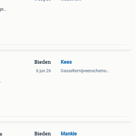
ge
llen
Bieden
Kees
6 jun 26
Gasselternijveenschemond
,
n op
Bieden
Mankie
he