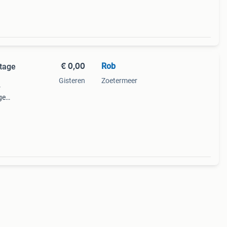
€ 0,00
Rob
ntage
Gisteren
Zoetermeer
r
ge