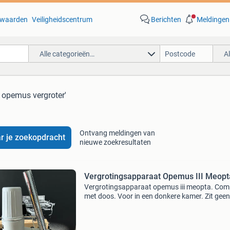
waarden
Veiligheidscentrum
Berichten
Meldingen
Alle categorieën…
A
 opemus vergroter'
Ontvang meldingen van
r je zoekopdracht
nieuwe zoekresultaten
Vergrotingsapparaat Opemus III Meopt
Vergrotingsapparaat opemus iii meopta. Com
met doos. Voor in een donkere kamer. Zit geen
lamp in, stekker zou vervangen moeten worde
voor gebruik. Alleen ophalen in wormer, wordt 
verzonden