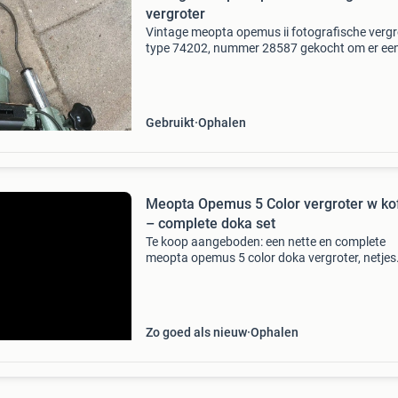
vergroter
Vintage meopta opemus ii fotografische vergr
type 74202, nummer 28587 gekocht om er ee
unieke industriële lamp van te maken, maar d
omstandigheden moet hij nu helaas weg. Lam
getest, die d
Gebruikt
Ophalen
Meopta Opemus 5 Color vergroter w ko
– complete doka set
Te koop aangeboden: een nette en complete
meopta opemus 5 color doka vergroter, netjes
bewaard in de originele opbergkoffer. Inclusief
stalen zuil, grondplank (kofferdeksel),
negatiefhouder (met rood
Zo goed als nieuw
Ophalen