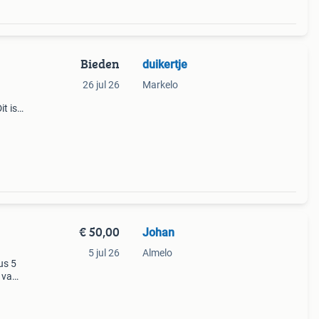
Bieden
duikertje
26 jul 26
Markelo
it is
r
en
€ 50,00
Johan
5 jul 26
Almelo
us 5
r van
netjes