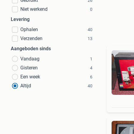
Gebruikt
26
Niet werkend
0
Levering
Ophalen
40
Verzenden
13
Aangeboden sinds
Vandaag
1
Gisteren
4
Een week
6
Altijd
40