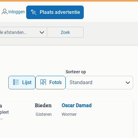
Inloggen
Plaats advertentie
lle afstanden…
Zoek
Sorteer op
Lijst
Foto’s
Bieden
Oscar Damad
a
pleet
Gisteren
Wormer
n
niet