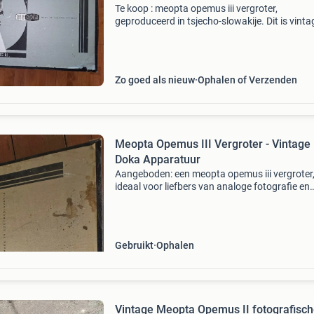
Te koop : meopta opemus iii vergroter,
geproduceerd in tsjecho-slowakije. Dit is vinta
doka-apparatuur, ideaal voor liefhebbers van
analoge fotografie die hun eigen afdrukken wi
maken. Vergroter
Zo goed als nieuw
Ophalen of Verzenden
Meopta Opemus III Vergroter - Vintage
Doka Apparatuur
Aangeboden: een meopta opemus iii vergroter
ideaal voor liefbers van analoge fotografie en
dokawerk. Voor het afdrukken van zwart-wit
negatieven. Wordt geleverd met de onderdele
de foto&#39;s
Gebruikt
Ophalen
Vintage Meopta Opemus II fotografisc