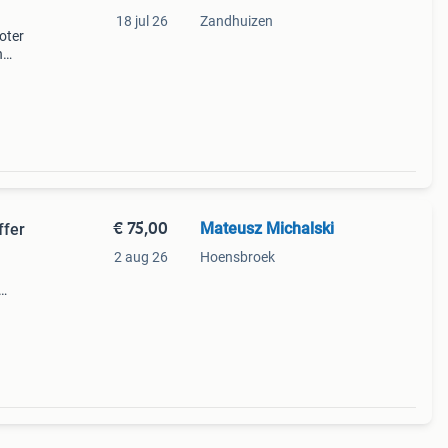
18 jul 26
Zandhuizen
oter
n
oor
p is
€ 75,00
Mateusz Michalski
ffer
2 aug 26
Hoensbroek
: