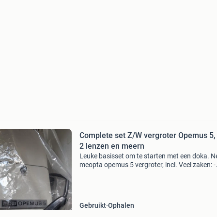
Complete set Z/W vergroter Opemus 5, 
2 lenzen en meern
Leuke basisset om te starten met een doka. N
meopta opemus 5 vergroter, incl. Veel zaken: -
50mm rodenstock rodagon lens (voor 35mm) 
75mm belar lens (voor 6x6) - focus finder - do
lamp (peertj
Gebruikt
Ophalen