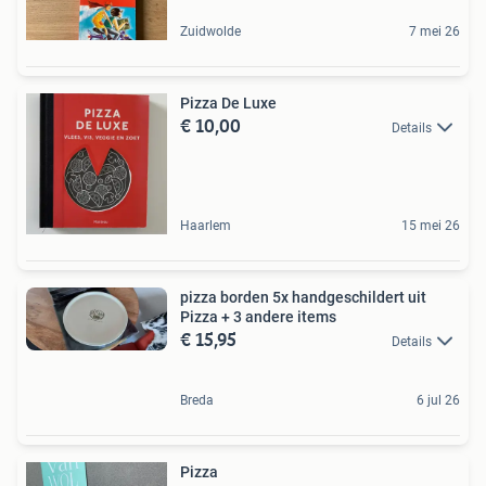
Zuidwolde
7 mei 26
Pizza De Luxe
€ 10,00
Details
Haarlem
15 mei 26
pizza borden 5x handgeschildert uit
Pizza + 3 andere items
€ 15,95
Details
Breda
6 jul 26
Pizza