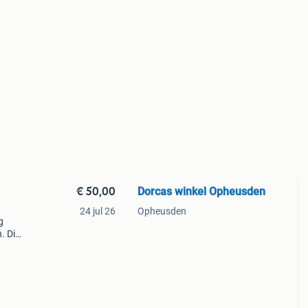
€ 50,00
Dorcas winkel Opheusden
24 jul 26
Opheusden
g
. Dit