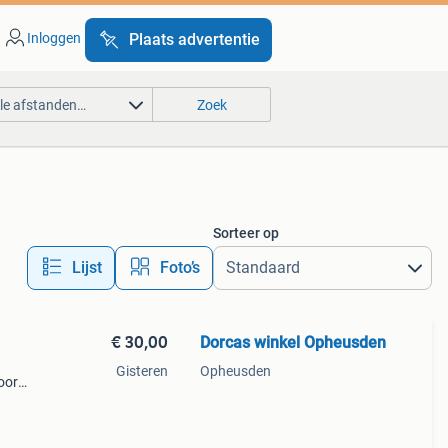
Inloggen
Plaats advertentie
lle afstanden…
Zoek
Sorteer op
Lijst
Foto’s
€ 30,00
Dorcas winkel Opheusden
Gisteren
Opheusden
oor
an