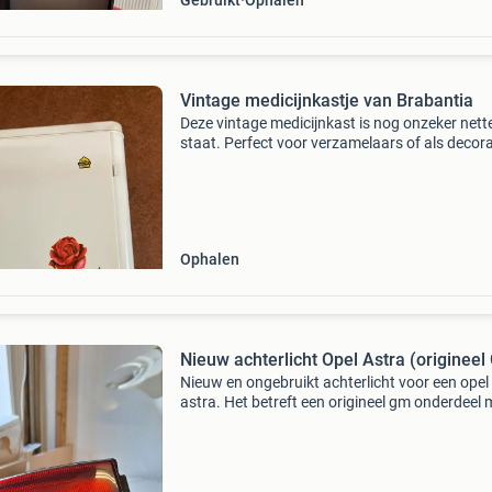
Gebruikt
Ophalen
Vintage medicijnkastje van Brabantia
Deze vintage medicijnkast is nog onzeker nett
staat. Perfect voor verzamelaars of als decora
item.
Ophalen
Nieuw achterlicht Opel Astra (origineel
Nieuw en ongebruikt achterlicht voor een opel
astra. Het betreft een origineel gm onderdeel 
nummer 90521542. Ideaal ter vervanging van
defect of beschadigd achterlicht. De datum op
onderde