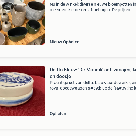
Nu in de winkel: diverse nieuwe bloempotten i
meerdere kleuren en afmetingen. De prijzen
variëren, allemaal voor een kleine prijs voor de
mooie nieuwe bloempotten. Ga vooral een kijk
nemen in de
Nieuw
Ophalen
Delfts Blauw 'De Monnik' set: vaasjes, 
en doosje
Prachtige set van delfts blauw aardewerk, ge
royal goedewaagen &#39;blue delft&#39; holl
De set bestaat uit twee vazen, twee kannen en
rond doosje met deksel. Alle items zijn gede
Ophalen