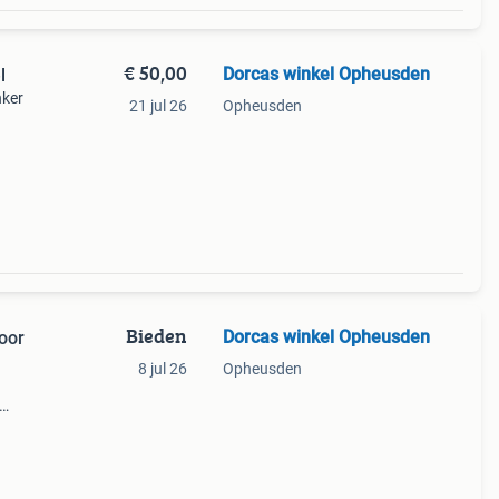
€ 50,00
Dorcas winkel Opheusden
l
nker
21 jul 26
Opheusden
an
stje
Bieden
Dorcas winkel Opheusden
oor
8 jul 26
Opheusden
en en
er