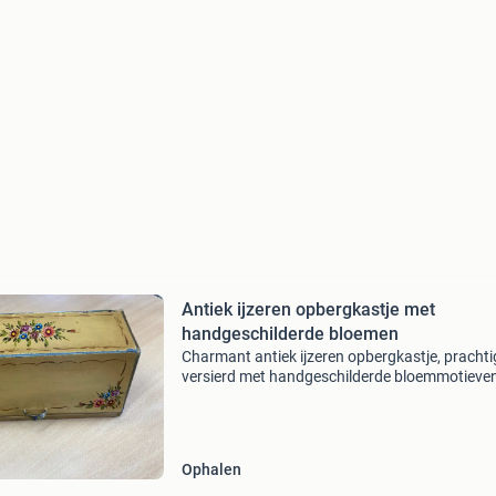
Antiek ijzeren opbergkastje met
handgeschilderde bloemen
Charmant antiek ijzeren opbergkastje, prachti
versierd met handgeschilderde bloemmotieven
unieke kastje is gevuld met een verzameling
decoratieve schelpen, wat het een perfect
decoratiestuk maak
Ophalen