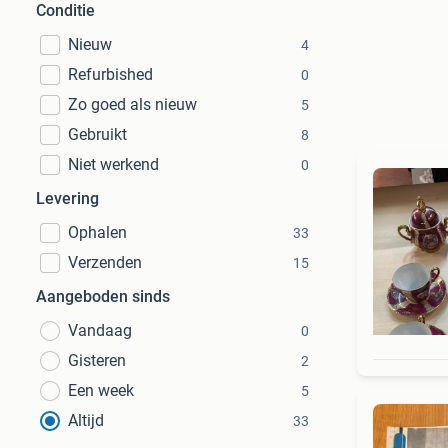
Conditie
Nieuw
4
Refurbished
0
Zo goed als nieuw
5
Gebruikt
8
Niet werkend
0
Levering
Ophalen
33
Verzenden
15
Aangeboden sinds
Vandaag
0
Gisteren
2
Een week
5
Altijd
33