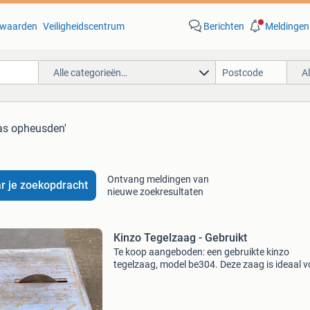
waarden
Veiligheidscentrum
Berichten
Meldingen
Alle categorieën…
A
as opheusden'
Ontvang meldingen van
r je zoekopdracht
nieuwe zoekresultaten
Kinzo Tegelzaag - Gebruikt
Te koop aangeboden: een gebruikte kinzo
tegelzaag, model be304. Deze zaag is ideaal v
het zagen van tegels en heeft een vermogen v
560 watt. Hoewel de zaag gebruikt is en wat
roestplekken vertoon