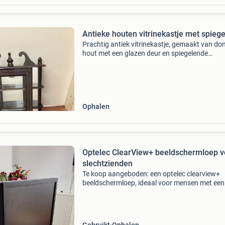
Antieke houten vitrinekastje met spiege
Prachtig antiek vitrinekastje, gemaakt van do
hout met een glazen deur en spiegelende
achterwand. Ideaal voor het tentoonstellen v
kleine verzamelobjecten of snuisterijen. Het ka
heeft decor
Ophalen
Optelec ClearView+ beeldschermloep v
slechtzienden
Te koop aangeboden: een optelec clearview+
beeldschermloep, ideaal voor mensen met een
visuele beperking. Dit apparaat vergroot tekst
afbeeldingen, waardoor lezen en schrijven we
comfortabel wo