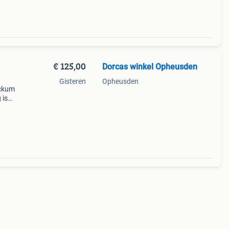
€ 125,00
Dorcas winkel Opheusden
Gisteren
Opheusden
eckum
 is
ver
e van