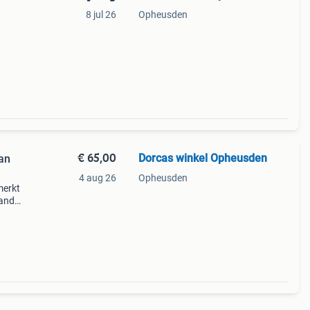
n
8 jul 26
Opheusden
ze
je
€ 65,00
Dorcas winkel Opheusden
kan
4 aug 26
Opheusden
merkt
and.
 een