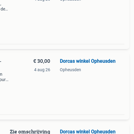
,
 de
ummer.
€ 30,00
Dorcas winkel Opheusden
-
4 aug 26
Opheusden
an
pure
n
 voor
Zie omschrijving
Dorcas winkel Opheusden