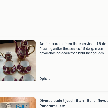
Antiek porseleinen theeservies - 15-del
Prachtig antiek theeservies, 15-delig, in een
opvallende bordeauxrode kleur met gouden
accenten en romantische scènes. Het servies
bestaat uit een theepot, suikerpot, melkkan, z
kopjes en zes schote
Ophalen
Diverse oude tijdschriften - Bella, Revue
Panorama, etc.