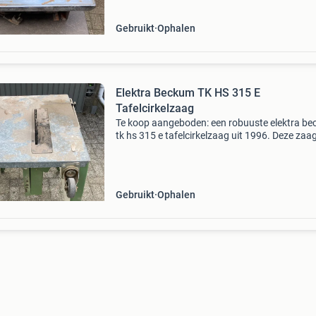
Gebruikt
Ophalen
Elektra Beckum TK HS 315 E
Tafelcirkelzaag
Te koop aangeboden: een robuuste elektra b
tk hs 315 e tafelcirkelzaag uit 1996. Deze zaag
ideaal voor diverse zaagklussen en beschikt o
een zaagblad van 315 mm met een zaagdiept
85 mm
Gebruikt
Ophalen