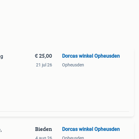
€ 25,00
Dorcas winkel Opheusden
ig
21 jul 26
Opheusden
es
Bieden
Dorcas winkel Opheusden
,
4 aug 26
Opheusden