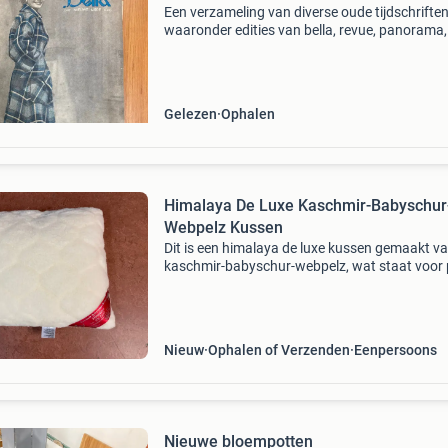
Een verzameling van diverse oude tijdschriften
waaronder edities van bella, revue, panorama,
spiegel, strijdkreet en koninklijk luchtvacht-n
Deze tijdschriften dateren uit de jaren &#39;
Gelezen
Ophalen
Himalaya De Luxe Kaschmir-Babyschur
Webpelz Kussen
Dit is een himalaya de luxe kussen gemaakt v
kaschmir-babyschur-webpelz, wat staat voor 
scheerwol. Het kussen is van hoge kwaliteit e
biedt een comfortabele ondersteuning. Ideaal
een goed
Nieuw
Ophalen of Verzenden
Eenpersoons
Nieuwe bloempotten