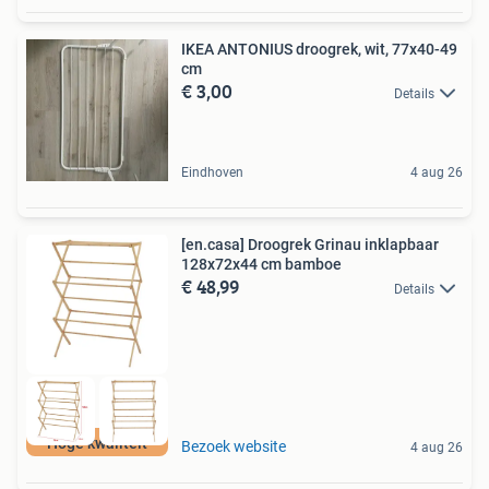
IKEA ANTONIUS droogrek, wit, 77x40-49
cm
€ 3,00
Details
Eindhoven
4 aug 26
[en.casa] Droogrek Grinau inklapbaar
128x72x44 cm bamboe
€ 48,99
Details
Hoge kwaliteit
Bezoek website
4 aug 26