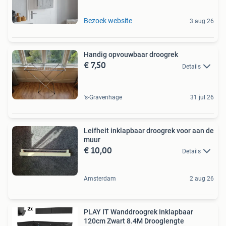
Bezoek website
3 aug 26
Handig opvouwbaar droogrek
€ 7,50
Details
's-Gravenhage
31 jul 26
Leifheit inklapbaar droogrek voor aan de
muur
€ 10,00
Details
Amsterdam
2 aug 26
PLAY IT Wanddroogrek Inklapbaar
120cm Zwart 8.4M Drooglengte