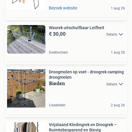
Bezoek website
1 aug 26
Wasrek uitschuifbaar Leifheit
€ 30,00
Details
Doetinchem
1 aug 26
Droogmolen op voet - droogrek camping
droogmolen
Bieden
Details
IJsselstein
2 aug 26
Vrijstaand Kledingrek en Droogrek –
Ruimtebesparend en Stevig