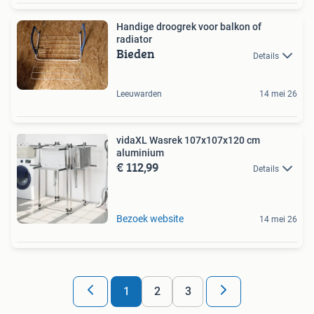
Handige droogrek voor balkon of
radiator
Bieden
Details
Leeuwarden
14 mei 26
vidaXL Wasrek 107x107x120 cm
aluminium
€ 112,99
Details
Bezoek website
14 mei 26
1
2
3