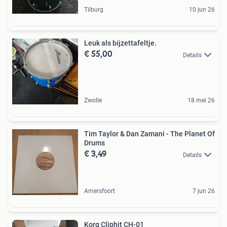
Tilburg
10 jun 26
Leuk als bijzettafeltje.
€ 55,00
Details
Zwolle
18 mei 26
Tim Taylor & Dan Zamani - The Planet Of
Drums
€ 3,49
Details
Amersfoort
7 jun 26
Korg Cliphit CH-01