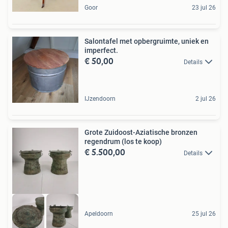
Goor
23 jul 26
Salontafel met opbergruimte, uniek en
imperfect.
€ 50,00
Details
IJzendoorn
2 jul 26
Grote Zuidoost-Aziatische bronzen
regendrum (los te koop)
€ 5.500,00
Details
Apeldoorn
25 jul 26