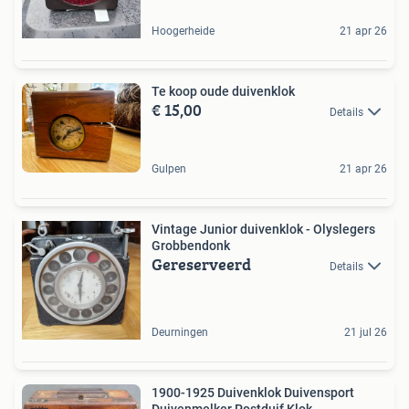
Hoogerheide
21 apr 26
Te koop oude duivenklok
€ 15,00
Details
Gulpen
21 apr 26
Vintage Junior duivenklok - Olyslegers
Grobbendonk
Gereserveerd
Details
Deurningen
21 jul 26
1900-1925 Duivenklok Duivensport
Duivenmelker Postduif Klok