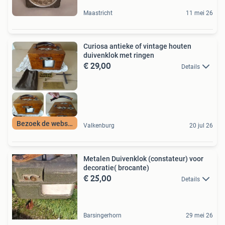
Maastricht
11 mei 26
Curiosa antieke of vintage houten
duivenklok met ringen
€ 29,00
Details
Bezoek de webshop
Valkenburg
20 jul 26
Metalen Duivenklok (constateur) voor
decoratie( brocante)
€ 25,00
Details
Barsingerhorn
29 mei 26