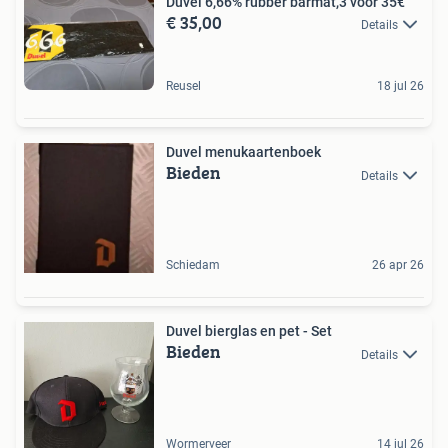
Duvel 6,66% rubber barmat,3 voor 35€
€ 35,00
Details
Reusel
18 jul 26
Duvel menukaartenboek
Bieden
Details
Schiedam
26 apr 26
Duvel bierglas en pet - Set
Bieden
Details
Wormerveer
14 jul 26