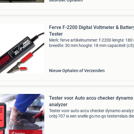
Gebruikt
Ophalen
Ferve F-2200 Digital Voltmeter & Batter
Tester
Merk: ferve artikelnummer: f-2200 lengte: 18
breedte: 30 mm hoogte: 18 mm capaciteit (c5)
ferve f-2200 is een digitale voltmeter en accut
voor 12v- en 24v-systemen, geschikt voor zow
Nieuw
Ophalen of Verzenden
Tester voor Auto accu checker dynamo
analyzer
Tester voor auto accu checker dynamo analyz
cnbj-707 is een snelle go/no-go testerrelais di
indicatie geeft van de algemene gezondheid e
functioneren van de meest voorkomende auto
relais.