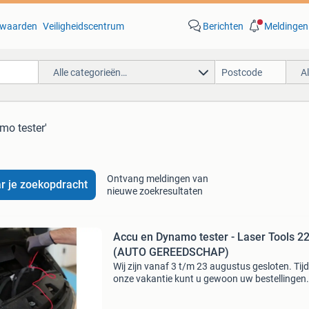
waarden
Veiligheidscentrum
Berichten
Meldingen
Alle categorieën…
A
mo tester'
Ontvang meldingen van
r je zoekopdracht
nieuwe zoekresultaten
Accu en Dynamo tester - Laser Tools 2
(AUTO GEREEDSCHAP)
Wij zijn vanaf 3 t/m 23 augustus gesloten. Tij
onze vakantie kunt u gewoon uw bestellingen
plaatsen, deze worden dan uitgeleverd in de 
van 24 augustus een eenvoudige en gemakkeli