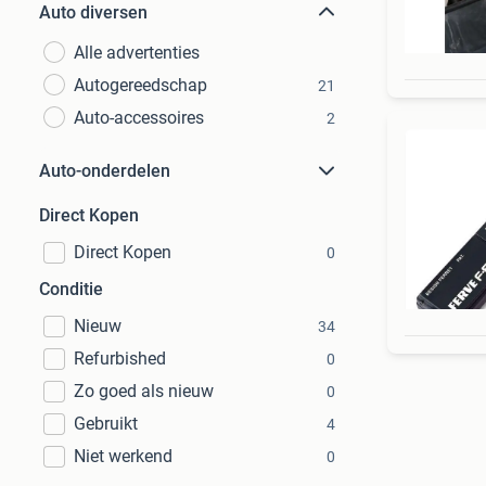
Auto diversen
Alle advertenties
Autogereedschap
21
Auto-accessoires
2
Auto-onderdelen
Direct Kopen
Direct Kopen
0
Conditie
Nieuw
34
Refurbished
0
Zo goed als nieuw
0
Gebruikt
4
Niet werkend
0