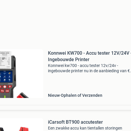
Konnwei KW700 - Accu tester 12V/24V 
Ingebouwde Printer
Konnwei kw700 - accu tester 12v/24v -
ingebouwde printer nu in de aanbieding van €
79,95 voor € 69,95! Gratis verzending de kon
kw700 is een professionele accutester voor 1
24v met
Nieuw
Ophalen of Verzenden
iCarsoft BT900 accutester
Een zwakke accu kan tientallen storingen