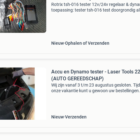
Rotrix tsh-016 tester 12v/24v regelaar & dyn
toepassing: tester tsh-016 test doorgrondig al
functies van 12v / 24v-dynamo&#39;s,
rechtstreeks op de auto of op de testbank die 
aandrijvi
Nieuw
Ophalen of Verzenden
Accu en Dynamo tester - Laser Tools 2
(AUTO GEREEDSCHAP)
Wij zijn vanaf 3 t/m 23 augustus gesloten. Tij
onze vakantie kunt u gewoon uw bestellingen
plaatsen, deze worden dan uitgeleverd in de 
van 24 augustus een eenvoudige en gemakkeli
gebruik
Nieuw
Verzenden