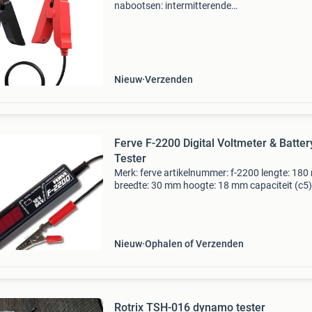
nabootsen: intermitterende
waarschuwingslampjes, willekeurige foutcode
start-stop problemen en geen start klachten d
verdwijnen na een jump. De icarsoft bt
Nieuw
Verzenden
Ferve F-2200 Digital Voltmeter & Batter
Tester
Merk: ferve artikelnummer: f-2200 lengte: 18
breedte: 30 mm hoogte: 18 mm capaciteit (c5)
ferve f-2200 is een digitale voltmeter en accut
voor 12v- en 24v-systemen, geschikt voor zow
Nieuw
Ophalen of Verzenden
Rotrix TSH-016 dynamo tester