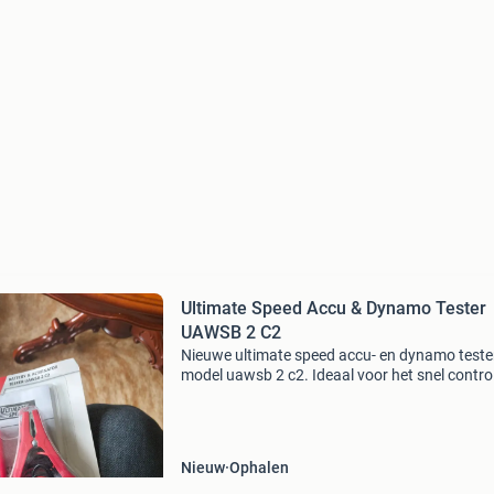
Ultimate Speed Accu & Dynamo Tester
UAWSB 2 C2
Nieuwe ultimate speed accu- en dynamo tester
model uawsb 2 c2. Ideaal voor het snel contro
van de staat van uw autoaccu en de werking 
de dynamo. Meetbereik voor accu: 5.6 - 7.8 V, 
dynam
Nieuw
Ophalen