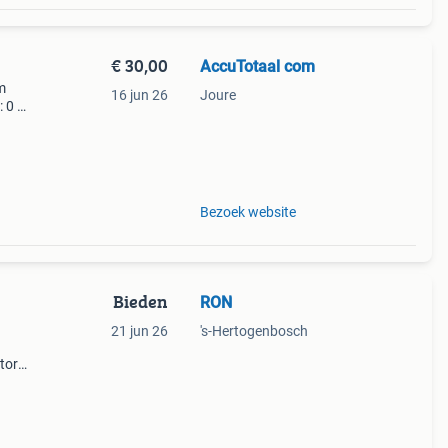
€ 30,00
AccuTotaal com
m
16 jun 26
Joure
: 0 de
v-
ker
Bezoek website
Bieden
RON
21 jun 26
's-Hertogenbosch
tor