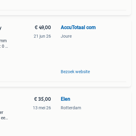
€ 49,00
AccuTotaal com
y
21 jun 26
Joure
0 mm
: 0 de
ester
el
Bezoek website
€ 35,00
Elen
13 mei 26
Rotterdam
er
e een
n het
-