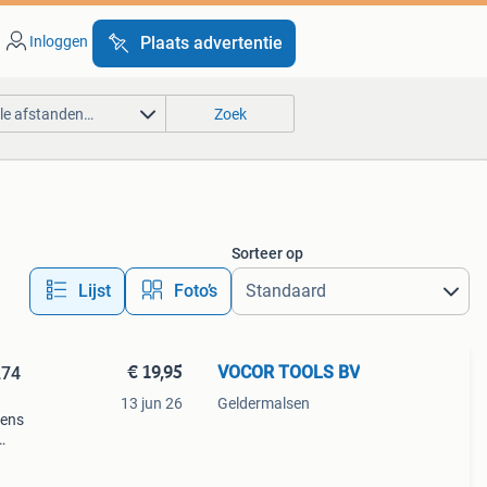
Inloggen
Plaats advertentie
lle afstanden…
Zoek
Sorteer op
Lijst
Foto’s
€ 19,95
VOCOR TOOLS BV
274
13 jun 26
Geldermalsen
dens
week
jk te