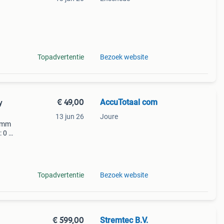
s,
ie
Topadvertentie
Bezoek website
€ 49,00
AccuTotaal com
y
13 jun 26
Joure
0 mm
: 0 de
ester
el
Topadvertentie
Bezoek website
€ 599,00
Stremtec B.V.