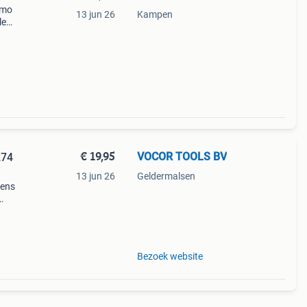
amo
13 jun 26
Kampen
le
de
€ 19,95
VOCOR TOOLS BV
274
13 jun 26
Geldermalsen
dens
week
jk te
Bezoek website