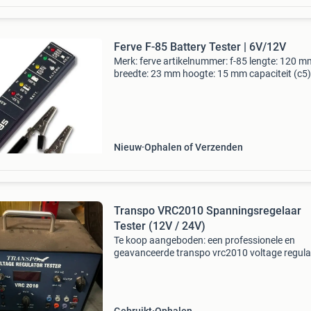
Ferve F-85 Battery Tester | 6V/12V
Merk: ferve artikelnummer: f-85 lengte: 120 m
breedte: 23 mm hoogte: 15 mm capaciteit (c5)
ferve f-85 is een compacte accutester voor 12
systemen, geschikt voor zowel de thuisgebrui
als de
Nieuw
Ophalen of Verzenden
Transpo VRC2010 Spanningsregelaar
Tester (12V / 24V)
Te koop aangeboden: een professionele en
geavanceerde transpo vrc2010 voltage regula
tester van wai global. Dit is een essentieel
diagnose-apparaat voor revisiebedrijven van
dynamo&#39;s, autog