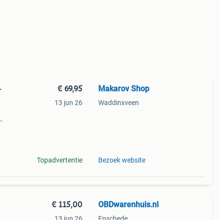
€ 69,95
Makarov Shop
-
13 jun 26
Waddinxveen
nwei
2v en
Topadvertentie
Bezoek website
€ 115,00
OBDwarenhuis.nl
13 jun 26
Enschede