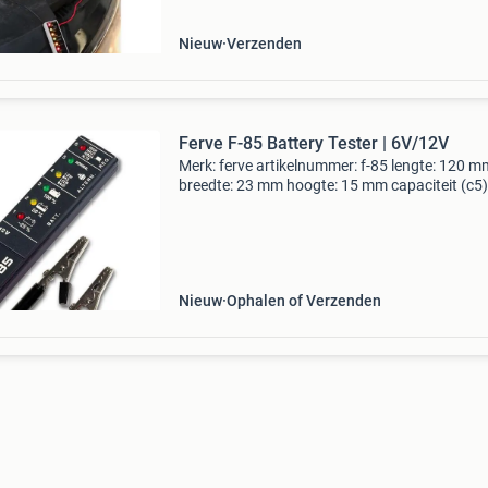
gebruik
Nieuw
Verzenden
Ferve F-85 Battery Tester | 6V/12V
Merk: ferve artikelnummer: f-85 lengte: 120 m
breedte: 23 mm hoogte: 15 mm capaciteit (c5)
ferve f-85 is een compacte accutester voor 12
systemen, geschikt voor zowel de thuisgebrui
als de
Nieuw
Ophalen of Verzenden