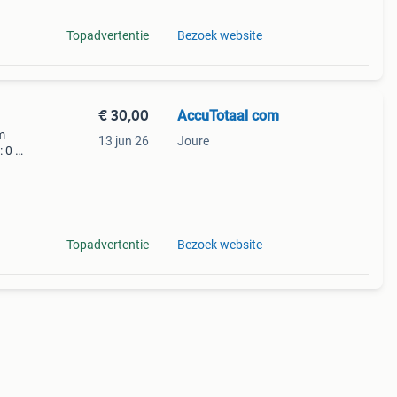
Topadvertentie
Bezoek website
€ 30,00
AccuTotaal com
m
13 jun 26
Joure
: 0 de
v-
ker
Topadvertentie
Bezoek website