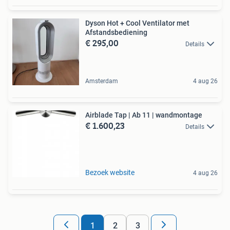
Dyson Hot + Cool Ventilator met
Afstandsbediening
€ 295,00
Details
Amsterdam
4 aug 26
Airblade Tap | Ab 11 | wandmontage
€ 1.600,23
Details
Bezoek website
4 aug 26
1
2
3