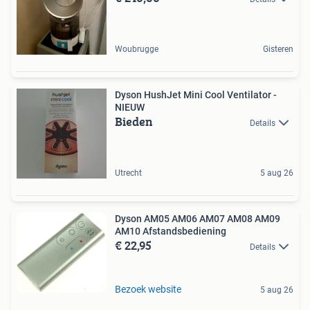
Woubrugge
Gisteren
Dyson HushJet Mini Cool Ventilator -
NIEUW
Bieden
Details
Utrecht
5 aug 26
Dyson AM05 AM06 AM07 AM08 AM09
AM10 Afstandsbediening
€ 22,95
Details
Bezoek website
5 aug 26