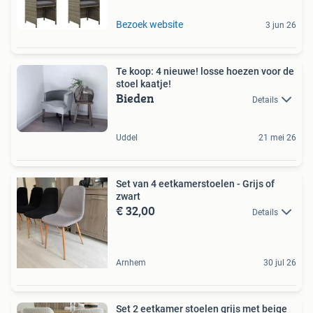
Bezoek website
3 jun 26
Te koop: 4 nieuwe! losse hoezen voor de
stoel kaatje!
Bieden
Details
Uddel
21 mei 26
Set van 4 eetkamerstoelen - Grijs of
zwart
€ 32,00
Details
Arnhem
30 jul 26
Set 2 eetkamer stoelen grijs met beige