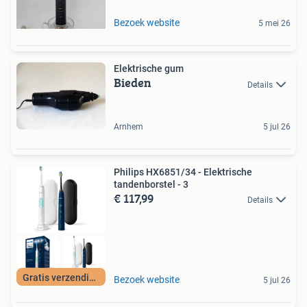
Bezoek website
5 mei 26
Elektrische gum
Bieden
Details
Arnhem
5 jul 26
Philips HX6851/34 - Elektrische
tandenborstel - 3
€ 117,99
Details
Gratis verzending
Bezoek website
5 jul 26