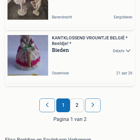
Barendrecht
Eergisteren
KANTKLOSSEND VROUWTJE BELGIË *
Beeldje! *
Bieden
Details
Ossenisse
21 apr 26
1
2
Pagina 1 van 2
Elisa Beeldjes en Sculpturen Verkennen