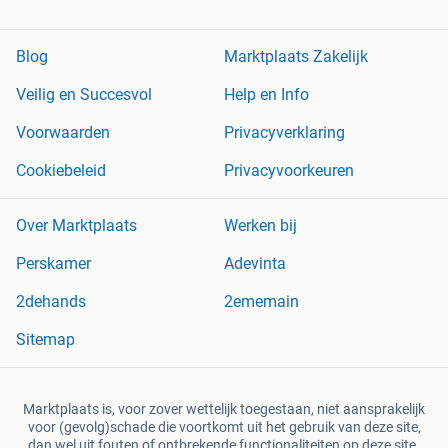
Blog
Marktplaats Zakelijk
Veilig en Succesvol
Help en Info
Voorwaarden
Privacyverklaring
Cookiebeleid
Privacyvoorkeuren
Over Marktplaats
Werken bij
Perskamer
Adevinta
2dehands
2ememain
Sitemap
Marktplaats is, voor zover wettelijk toegestaan, niet aansprakelijk
voor (gevolg)schade die voortkomt uit het gebruik van deze site,
dan wel uit fouten of ontbrekende functionaliteiten op deze site.