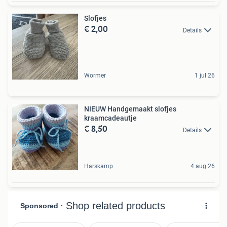
Slofjes
€ 2,00
Details
Wormer
1 jul 26
NIEUW Handgemaakt slofjes
kraamcadeautje
€ 8,50
Details
Harskamp
4 aug 26