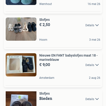
Wernhout
16 mei 26
Slofjes
€ 2,50
Details
Hoorn
3 mei 26
Nieuwe EN FANT babyslofjes maat 18 -
marineblauw
€ 9,00
Details
Amsterdam
2 aug 26
Slofjes
Bieden
Details