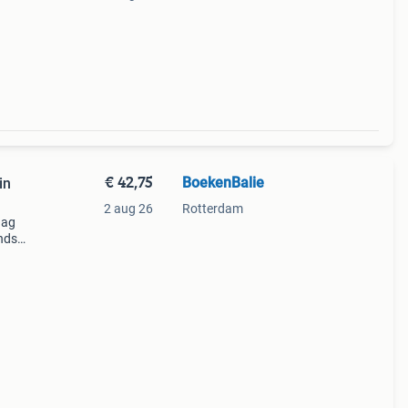
€ 42,75
BoekenBalie
in
2 aug 26
Rotterdam
aag
nds
n we