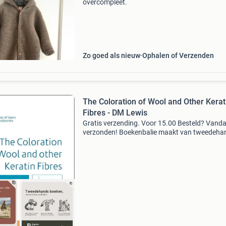
overcompleet.
Zo goed als nieuw
Ophalen of Verzenden
The Coloration of Wool and Other Kerat
Fibres - DM Lewis
Gratis verzending. Voor 15.00 Besteld? Vand
verzonden! Boekenbalie maakt van tweedeha
jouw eerste keuze. Met een trustscore van 4,8
(excellent) en 30 dagen retour garantie make
dat iedere da