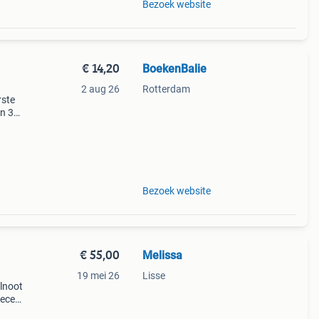
Bezoek website
€ 14,20
BoekenBalie
2 aug 26
Rotterdam
rste
en 30
ag
mmer
Bezoek website
€ 55,00
Melissa
19 mei 26
Lisse
alnoot
eece
Het