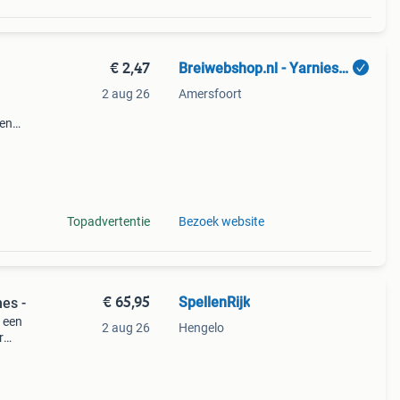
€ 2,47
Breiwebshop.nl - Yarnies B.V.
2 aug 26
Amersfoort
 en
Topadvertentie
Bezoek website
€ 65,95
SpellenRijk
es -
, een
2 aug 26
Hengelo
r
land.
 een