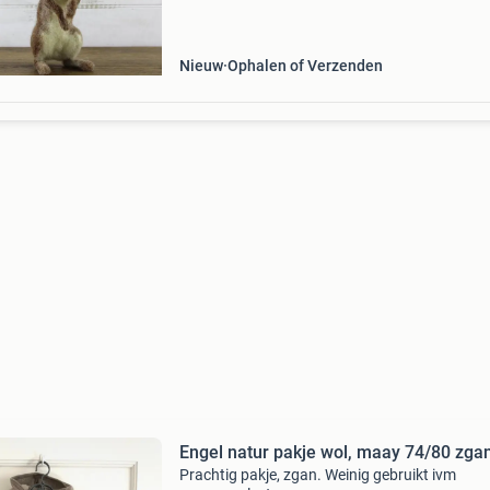
assortiment van 24 complete naaldviltpakkett
perfect voor i
Nieuw
Ophalen of Verzenden
Engel natur pakje wol, maay 74/80 zga
Prachtig pakje, zgan. Weinig gebruikt ivm