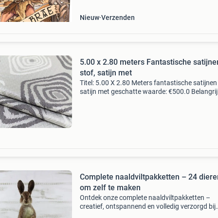
Nieuw
Verzenden
5.00 x 2.80 meters Fantastische satijne
stof, satijn met
Titel: 5.00 X 2.80 Meters fantastische satijnen 
satijn met geschatte waarde: €500.0 Belangrij
winnende biedingen zijn exclusief 9%
koperbescherming + €3 kavel beschrijving
fantastisc
Complete naaldviltpakketten – 24 diere
om zelf te maken
Ontdek onze complete naaldviltpakketten –
creatief, ontspannend en volledig verzorgd bij
schapenvacht en lifestyle vind je een uitgebrei