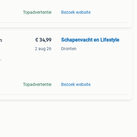
Topadvertentie
Bezoek website
€ 34,99
Schapenvacht en Lifestyle
n
2 aug 26
Dronten
d
en,
Topadvertentie
Bezoek website