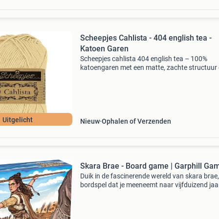
Scheepjes Cahlista - 404 english tea -
Katoen Garen
Scheepjes cahlista 404 english tea – 100%
katoengaren met een matte, zachte structuur
stevige draaddikte. Perfect voor haak- en
breiprojecten zoals amigurumi, babykleertjes,
wasbare accessoires en
Uitgelicht
Nieuw
Ophalen of Verzenden
Skara Brae - Board game | Garphill Gam
Duik in de fascinerende wereld van skara brae
bordspel dat je meeneemt naar vijfduizend jaa
geleden op de orkney-eilanden in noord-schot
Hier bouwden hardwerkende boeren en jagers
bloei