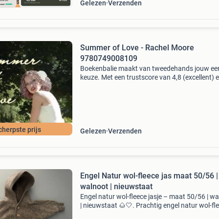
cherpste prijs
Gelezen
Verzenden
Summer of Love - Rachel Moore
9780749008109
Boekenbalie maakt van tweedehands jouw ee
keuze. Met een trustscore van 4,8 (excellent) 
dagen retour garantie maken we dat iedere d
waar. Bestel direct op onze website! Titel: su
of lo
cherpste prijs
Gelezen
Verzenden
Engel Natur wol-fleece jas maat 50/56 |
walnoot | nieuwstaat
Engel natur wol-fleece jasje – maat 50/56 | w
| nieuwstaat 🌰🤍. Prachtig engel natur wol-fl
jasje in de warme kleur walnoot, maat 50/56. 