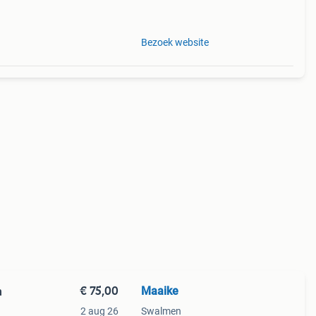
en,
Bezoek website
€ 75,00
Maaike
n
2 aug 26
Swalmen