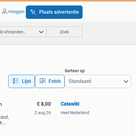
Inloggen
Plaats advertentie
lle afstanden…
Zoek
Sorteer op
Lijst
Foto’s
€ 8,00
Catawiki
n
2 aug 26
Heel Nederland
stof,
k: