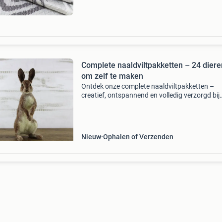
fantastisc
Complete naaldviltpakketten – 24 diere
om zelf te maken
Ontdek onze complete naaldviltpakketten –
creatief, ontspannend en volledig verzorgd bij
schapenvacht en lifestyle vind je een uitgebrei
assortiment van 24 complete naaldviltpakkett
perfect voor i
Nieuw
Ophalen of Verzenden