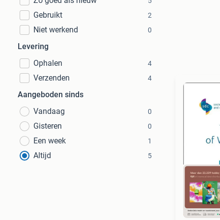
Zo goed als nieuw
5
Gebruikt
2
Niet werkend
0
Levering
Ophalen
4
Verzenden
4
Aangeboden sinds
Vandaag
0
Gisteren
0
Een week
1
Altijd
5
S