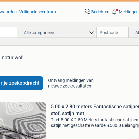
waarden
Veiligheidscentrum
Berichten
Meldingen
Alle categorieën…
A
l natur wol'
Ontvang meldingen van
r je zoekopdracht
nieuwe zoekresultaten
5.00 x 2.80 meters Fantastische satijne
stof, satijn met
Titel: 5.00 X 2.80 Meters fantastische satijnen 
satijn met geschatte waarde: €500.0 Belangrij
winnende biedingen zijn exclusief 9%
koperbescherming + €3 kavel beschrijving