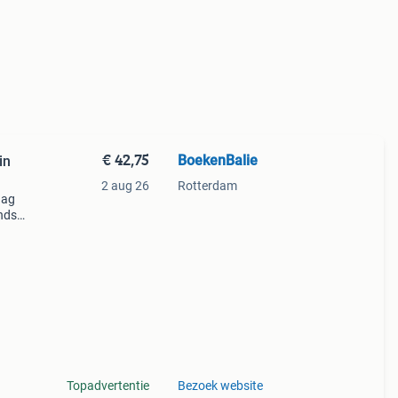
€ 42,75
BoekenBalie
in
2 aug 26
Rotterdam
aag
nds
n we
Topadvertentie
Bezoek website