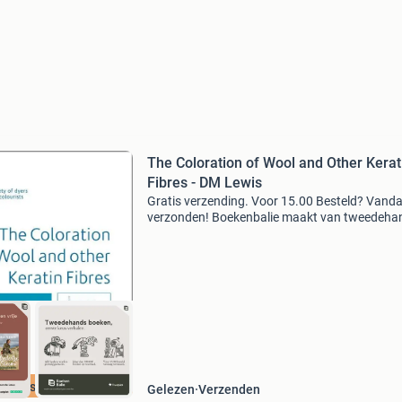
The Coloration of Wool and Other Kerat
Fibres - DM Lewis
Gratis verzending. Voor 15.00 Besteld? Vand
verzonden! Boekenbalie maakt van tweedeha
jouw eerste keuze. Met een trustscore van 4,8
(excellent) en 30 dagen retour garantie make
dat iedere da
cherpste prijs
Gelezen
Verzenden