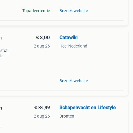
Topadvertentie
Bezoek website
€ 8,00
Catawiki
n
2 aug 26
Heel Nederland
stof,
k:
Bezoek website
€ 34,99
Schapenvacht en Lifestyle
n
2 aug 26
Dronten
d