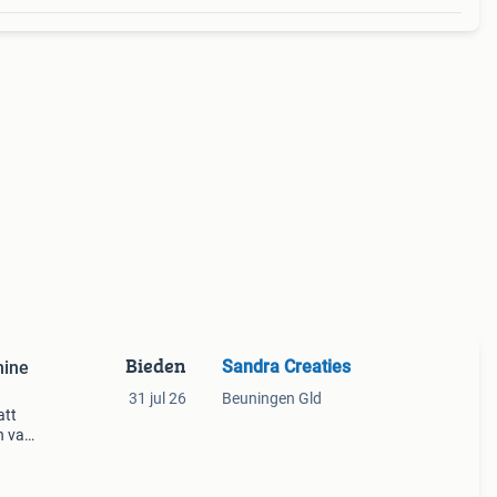
Bieden
Sandra Creaties
hine
31 jul 26
Beuningen Gld
att
n van
fen.
hand