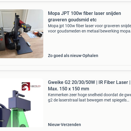
Mopa JPT 100w fiber laser snijden
graveren goudsmid etc
Mopa jpt 100w fiber laser voor graveren snijd
voor goudsmeden en metaal bewerking mopa
100w laser bron, de beste, duurste betrouwba
bron. Autofocus functie 2 verschillende lenzen
pedaal rotary
Zo goed als nieuw
Ophalen
Gweike G2 20/30/50W | IR Fiber Laser |
Max. 150 x 150 mm
Kenmerken zeer hoge snelheid doordat de gw
g2 de laserstraal laat bewegen met spiegels
(galvosysteem), kan deze graveermachine
snelheden aan tot 15.000 Mm/sec. Dit is tot w
maal sneller dan t
Nieuw
Verzenden