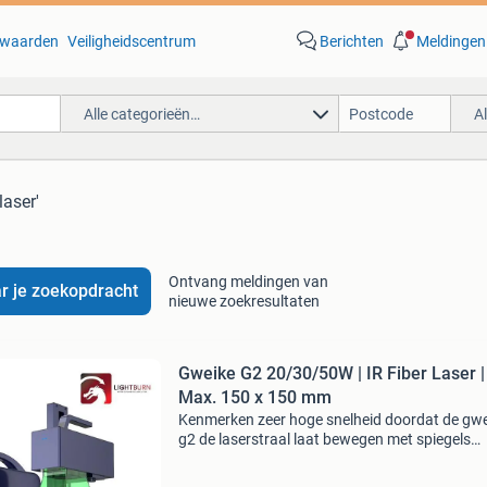
waarden
Veiligheidscentrum
Berichten
Meldingen
Alle categorieën…
A
laser'
Ontvang meldingen van
r je zoekopdracht
nieuwe zoekresultaten
Gweike G2 20/30/50W | IR Fiber Laser |
Max. 150 x 150 mm
Kenmerken zeer hoge snelheid doordat de gw
g2 de laserstraal laat bewegen met spiegels
(galvosysteem), kan deze graveermachine
snelheden aan tot 15.000 Mm/sec. Dit is tot w