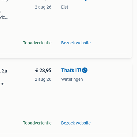
2 aug 26
Elst
r
vic
1 gt3
de h
Topadvertentie
Bezoek website
€ 28,95
That’s IT!
 2jr
2 aug 26
Wateringen
orm
g
iver
Topadvertentie
Bezoek website