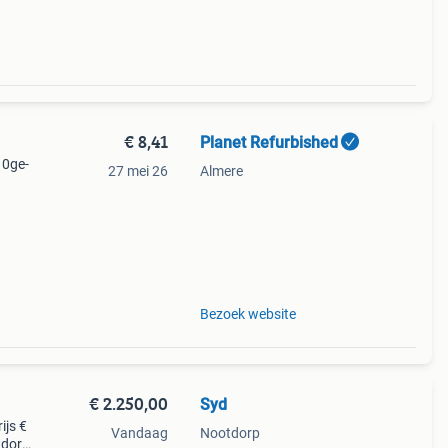
le
€ 8,41
Planet Refurbished
10ge-
27 mei 26
Almere
p+)
Bezoek website
€ 2.250,00
Syd
ijs €
Vandaag
Nootdorp
tdorp