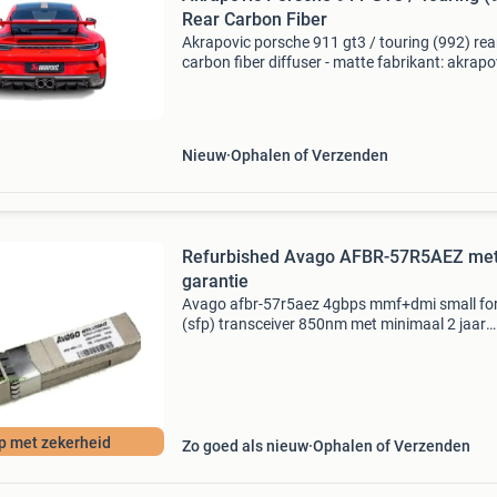
Rear Carbon Fiber
Akrapovic porsche 911 gt3 / touring (992) rea
carbon fiber diffuser - matte fabrikant: akrapo
sku: di-po/ca/9/m automerk: porsche type: 91
& touring (992) bouwjaar: 2020 – – deze met 
Nieuw
Ophalen of Verzenden
Refurbished Avago AFBR-57R5AEZ met
garantie
Avago afbr-57r5aez 4gbps mmf+dmi small f
(sfp) transceiver 850nm met minimaal 2 jaar
garantie wordt bulk in antistatische verpakkin
geleverd. Avago’s afbr-57r5aez optical transce
supports high
p met zekerheid
Zo goed als nieuw
Ophalen of Verzenden