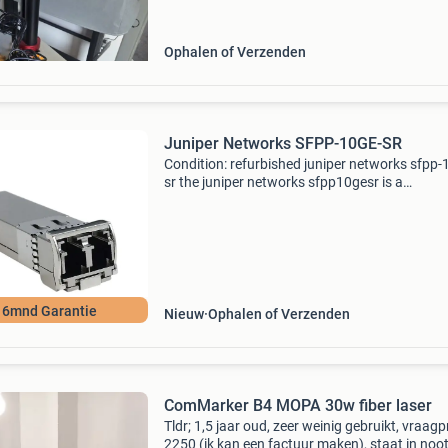
van metalen, kunststoffen en andere industrië
mate
Ophalen of Verzenden
Juniper Networks SFPP-10GE-SR
Condition: refurbished juniper networks sfpp-
sr the juniper networks sfpp10gesr is a
hotpluggable, small formfactor pluggable (sf
transceiver module designed for shortreach
10gigabit ethernet
l 6mnd Garantie
Nieuw
Ophalen of Verzenden
ComMarker B4 MOPA 30w fiber laser
Tldr; 1,5 jaar oud, zeer weinig gebruikt, vraagpr
2250 (ik kan een factuur maken), staat in noo