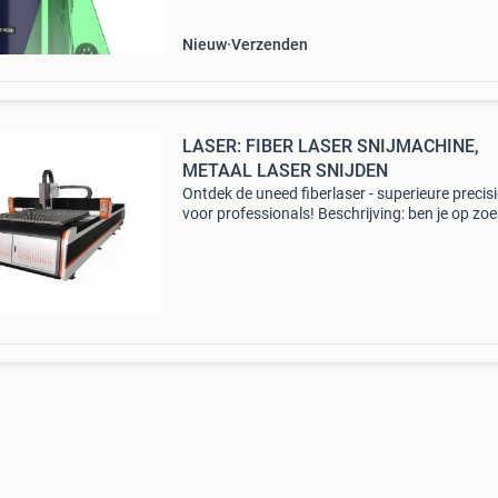
maal sneller dan t
Nieuw
Verzenden
LASER: FIBER LASER SNIJMACHINE,
METAAL LASER SNIJDEN
Ontdek de uneed fiberlaser - superieure precisi
voor professionals! Beschrijving: ben je op zoe
naar een revolutionaire oplossing voor al je
snijbehoeften? Zoek niet verder! We presenter
met trots