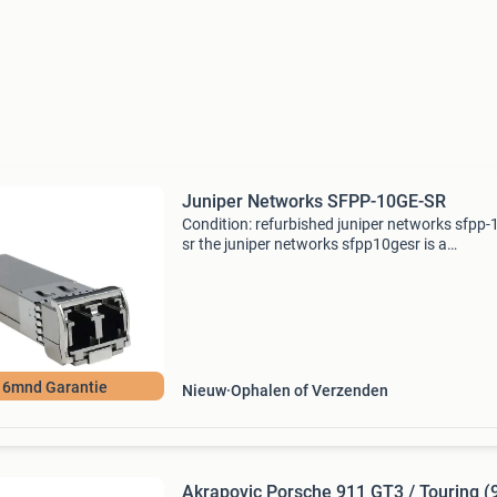
Juniper Networks SFPP-10GE-SR
Condition: refurbished juniper networks sfpp-
sr the juniper networks sfpp10gesr is a
hotpluggable, small formfactor pluggable (sf
transceiver module designed for shortreach
10gigabit ethernet
l 6mnd Garantie
Nieuw
Ophalen of Verzenden
Akrapovic Porsche 911 GT3 / Touring (