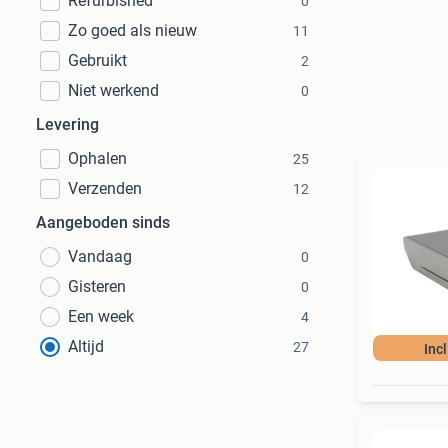
Refurbished
0
Zo goed als nieuw
11
Gebruikt
2
Niet werkend
0
Levering
Ophalen
25
Verzenden
12
Aangeboden sinds
Vandaag
0
Gisteren
0
Een week
4
Altijd
27
Inc