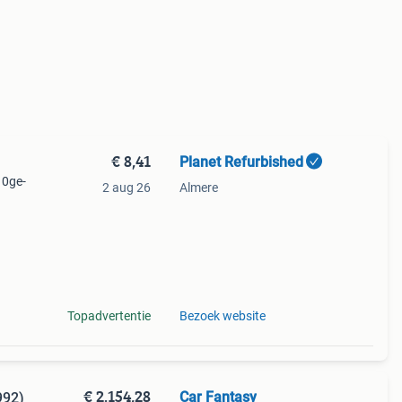
€ 8,41
Planet Refurbished
10ge-
2 aug 26
Almere
p+)
Topadvertentie
Bezoek website
€ 2.154,28
Car Fantasy
992)