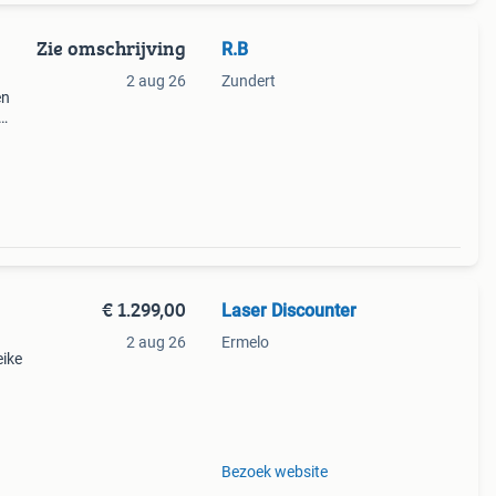
Zie omschrijving
R.B
2 aug 26
Zundert
en
arste
€ 1.299,00
Laser Discounter
2 aug 26
Ermelo
eike
el 60
Bezoek website