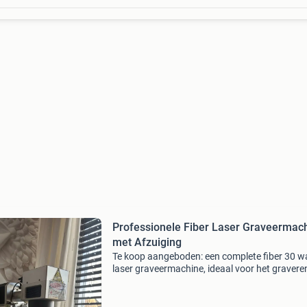
Professionele Fiber Laser Graveermac
met Afzuiging
Te koop aangeboden: een complete fiber 30 w
laser graveermachine, ideaal voor het gravere
diverse materialen zoals metalen en kunststof
De set is inclusief een f-theta lens, gebruikers