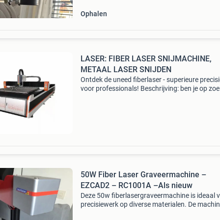
Ophalen
LASER: FIBER LASER SNIJMACHINE,
METAAL LASER SNIJDEN
Ontdek de uneed fiberlaser - superieure precisi
voor professionals! Beschrijving: ben je op zoe
naar een revolutionaire oplossing voor al je
snijbehoeften? Zoek niet verder! We presenter
met trots
50W Fiber Laser Graveermachine –
EZCAD2 – RC1001A –Als nieuw
Deze 50w fiberlasergraveermachine is ideaal 
precisiewerk op diverse materialen. De machin
uitermate geschikt voor het graveren en mark