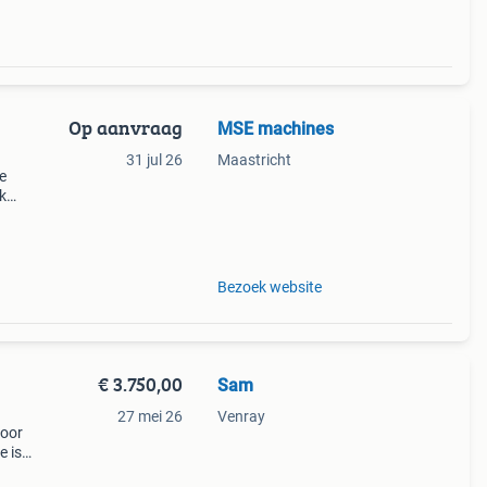
Op aanvraag
MSE machines
31 jul 26
Maastricht
e
k
en
Bezoek website
€ 3.750,00
Sam
27 mei 26
Venray
voor
e is
eren