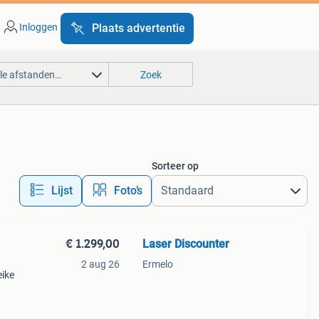
Inloggen
Plaats advertentie
lle afstanden…
Zoek
Sorteer op
Lijst
Foto’s
€ 1.299,00
Laser Discounter
2 aug 26
Ermelo
eike
el 60