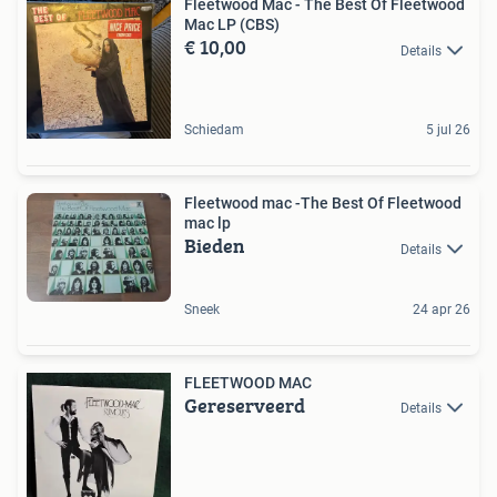
Fleetwood Mac - The Best Of Fleetwood
Mac LP (CBS)
€ 10,00
Details
Schiedam
5 jul 26
Fleetwood mac -The Best Of Fleetwood
mac lp
Bieden
Details
Sneek
24 apr 26
FLEETWOOD MAC
Gereserveerd
Details