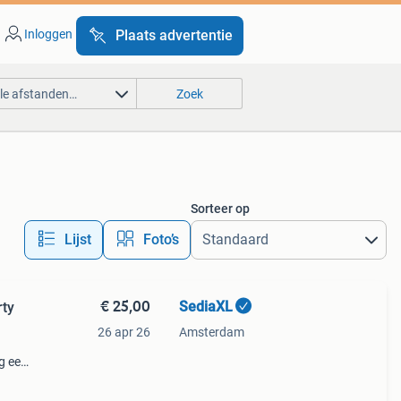
Inloggen
Plaats advertentie
lle afstanden…
Zoek
Sorteer op
Lijst
Foto’s
€ 25,00
SediaXL
rty
26 apr 26
Amsterdam
g een
pige