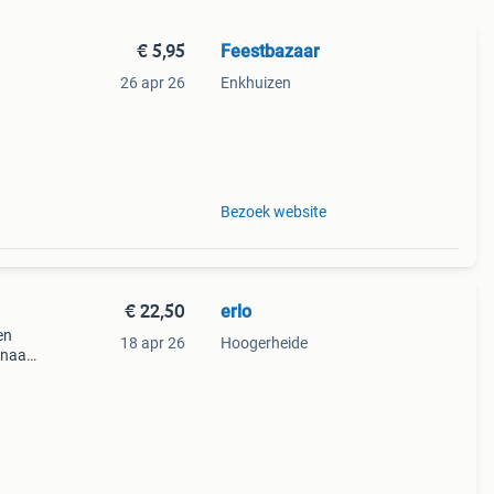
€ 5,95
Feestbazaar
26 apr 26
Enkhuizen
e en
ring
Bezoek website
€ 22,50
erlo
en
18 apr 26
Hoogerheide
 naar
t
heid