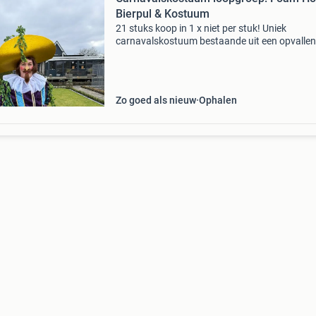
Bierpul & Kostuum
21 stuks koop in 1 x niet per stuk! Uniek
carnavalskostuum bestaande uit een opvalle
foam hoed in de vorm van een bierpul en een
prachtig historisch kostuums zijn ook te koop.
Uniek omdat we ze zel
Zo goed als nieuw
Ophalen