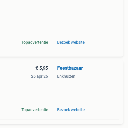
Topadvertentie
Bezoek website
€ 5,95
Feestbazaar
26 apr 26
Enkhuizen
e en
ring
Topadvertentie
Bezoek website