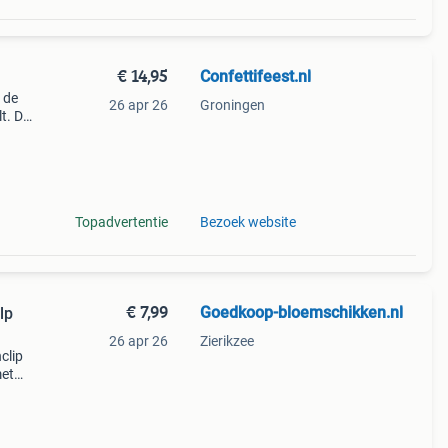
€ 14,95
Confettifeest.nl
 de
26 apr 26
Groningen
t. Dit
Topadvertentie
Bezoek website
€ 7,99
Goedkoop-bloemschikken.nl
lp
26 apr 26
Zierikzee
clip
met
 groen