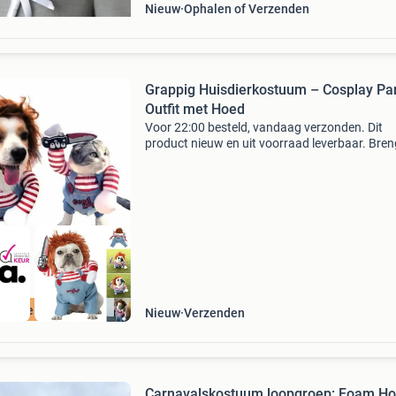
Nieuw
Ophalen of Verzenden
Grappig Huisdierkostuum – Cosplay Pa
Outfit met Hoed
Voor 22:00 besteld, vandaag verzonden. Dit
product nieuw en uit voorraad leverbaar. Bren
glimlach op elk feestje of festival met dit grap
huisdierkostuum. Het zachte en comfortabele
materiaal
ordeeld met 9+
Nieuw
Verzenden
Carnavalskostuum loopgroep: Foam H