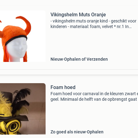
Vikingshelm Muts Oranje
- vikingshelm muts oranje kind - geschikt voor
kinderen - materiaal: foam, velvet * nr.1 In
verkleedkleding & feestartikelen!* Het grootst
goedkoopste aanbod v/d benelux!* Snelle leve
en u
Nieuw
Ophalen of Verzenden
Foam hoed
Foam hoed voor carnaval in de kleuren zwart 
geel. Minimaal de helft van de opbrengst gaat
het goede doel colsensation (voor mensen me
kanker). Hoed enkel afhalen i.v.m. Kwetsbaar
bij verz
Zo goed als nieuw
Ophalen