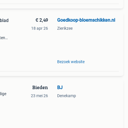
€ 2,49
Goedkoop-bloemschikken.nl
blad
18 apr 26
Zierikzee
ten
ijk.
enh
Bezoek website
Bieden
BJ
dige
23 mei 26
Denekamp
ie