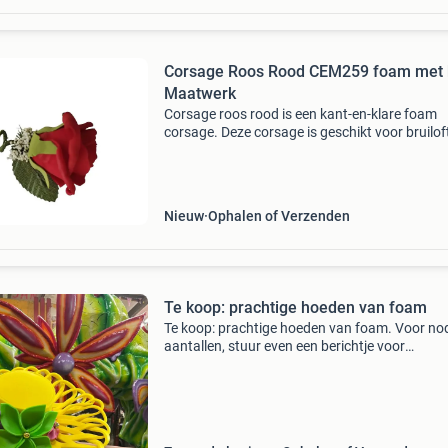
Corsage Roos Rood CEM259 foam met 
Maatwerk
Corsage roos rood is een kant-en-klare foam
corsage. Deze corsage is geschikt voor bruilof
en gala's. Bevestiging op kleding is direct mogel
De corsage is herbruikbaar voor diverse geleg
Nieuw
Ophalen of Verzenden
Te koop: prachtige hoeden van foam
Te koop: prachtige hoeden van foam. Voor no
aantallen, stuur even een berichtje voor
bijbehorende pakken zie mijn andere advertent
prijs is nader te bepalen