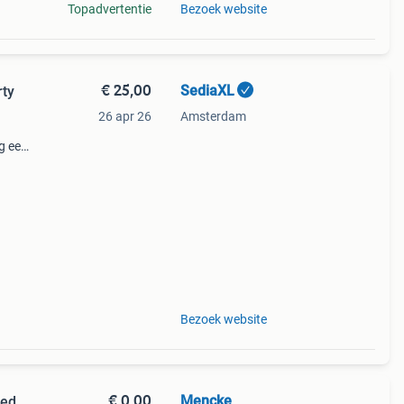
Topadvertentie
Bezoek website
€ 25,00
SediaXL
rty
26 apr 26
Amsterdam
g een
pige
Bezoek website
€ 0,00
Mencke
oed