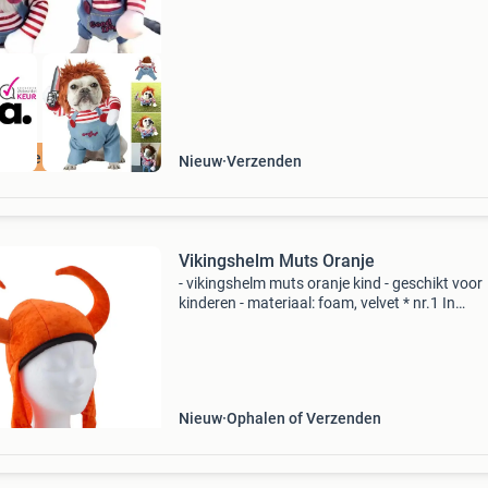
materiaal
ordeeld met 9+
Nieuw
Verzenden
Vikingshelm Muts Oranje
- vikingshelm muts oranje kind - geschikt voor
kinderen - materiaal: foam, velvet * nr.1 In
verkleedkleding & feestartikelen!* Het grootst
goedkoopste aanbod v/d benelux!* Snelle leve
en u
Nieuw
Ophalen of Verzenden