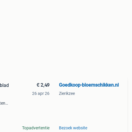
€ 2,49
Goedkoop-bloemschikken.nl
blad
26 apr 26
Zierikzee
ten
ijk.
enh
Topadvertentie
Bezoek website