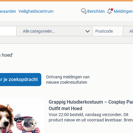
waarden
Veiligheidscentrum
Berichten
Meldingen
Alle categorieën…
A
 hoed'
Ontvang meldingen van
r je zoekopdracht
nieuwe zoekresultaten
Grappig Huisdierkostuum – Cosplay Pa
Outfit met Hoed
Voor 22:00 besteld, vandaag verzonden. Dit
product nieuw en uit voorraad leverbaar. Bren
glimlach op elk feestje of festival met dit grap
huisdierkostuum. Het zachte en comfortabele