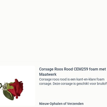
Corsage Roos Rood CEM259 foam met 
Maatwerk
Corsage roos rood is een kant-en-klare foam
corsage. Deze corsage is geschikt voor bruilof
en gala's. Bevestiging op kleding is direct mogel
De corsage is herbruikbaar voor diverse geleg
Nieuw
Ophalen of Verzenden