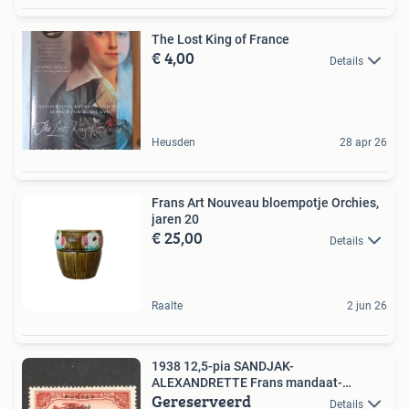
The Lost King of France
€ 4,00
Details
Heusden
28 apr 26
Frans Art Nouveau bloempotje Orchies,
jaren 20
€ 25,00
Details
Raalte
2 jun 26
1938 12,5-pia SANDJAK-
ALEXANDRETTE Frans mandaat-
Gereserveerd
Iskenderun
Details