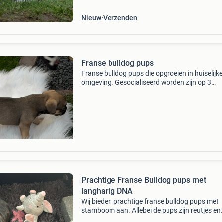
Nieuw
Verzenden
Franse bulldog pups
Franse bulldog pups die opgroeien in huiselijk
omgeving. Gesocialiseerd worden zijn op 3
augustus 6 weken oud zijn geworden. Mooie 
die geregistreerd zijn 6 weken vaccinatie hebb
gaan volgende
Prachtige Franse Bulldog pups met
langharig DNA
Wij bieden prachtige franse bulldog pups met
stamboom aan. Allebei de pups zijn reutjes en
hebben de kleur blue en brindle. Ze hebben bei