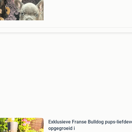
langharig dna want papa is langharig. De pups
geboren o
Exklusieve Franse Bulldog pups-liefdev
opgegroeid i️