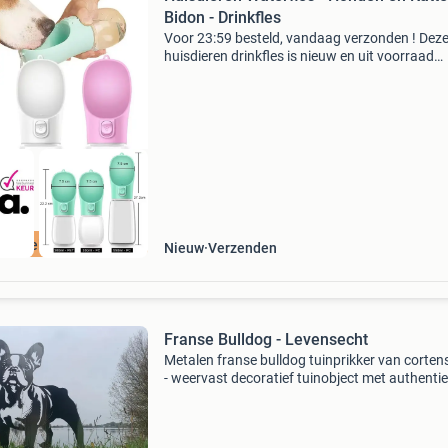
Bidon - Drinkfles
Voor 23:59 besteld, vandaag verzonden ! Dez
huisdieren drinkfles is nieuw en uit voorraad
leverbaar . Status: op voorraad gratis verzend
levertijd: 1 - 2 werkdagen retourneren: mogelijk
14 dag
ordeeld met 9+
Nieuw
Verzenden
Franse Bulldog - Levensecht
Metalen franse bulldog tuinprikker van corten
- weervast decoratief tuinobject met authenti
roestpatering
===================================
bekijk ook onze andere advertenties! ======