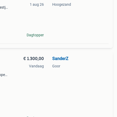
1 aug 26
Hoogezand
estje
ies:
 13
Dagtopper
€ 1.300,00
SanderZ
Vandaag
Goor
 open
n oud
un