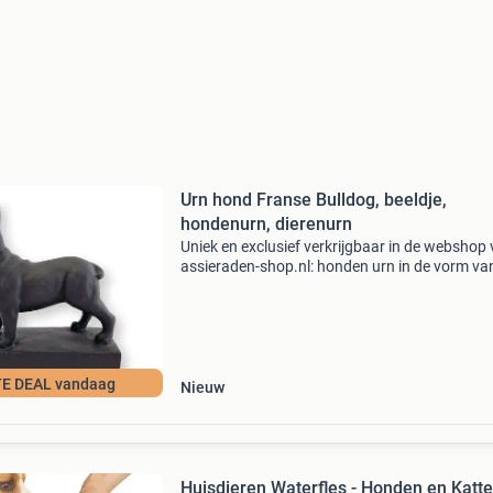
Urn hond Franse Bulldog, beeldje,
hondenurn, dierenurn
Uniek en exclusief verkrijgbaar in de webshop
assieraden-shop.nl: honden urn in de vorm va
franse bulldog. Urn hond franse bulldog mat 
afmeting: circa 13x13 cm inhoud: : 0,06 l prijs:
E DEAL vandaag
Nieuw
Huisdieren Waterfles - Honden en Katt