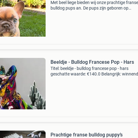
Met beel liege bieden wij onze prachtige frans
bulldog pups an. De pups zijn geboren op
24.06.2026 En groeien op in onze woonkamer
midden in ons gazing. Hierdoor krijgen zij van
estate dag alle
Beeldje - Bulldog Francese Pop - Hars
Titel: beeldje - bulldog francese pop - hars
geschatte waarde: €140.0 Belangrijk: winnen
biedingen zijn exclusief 9% koperbescherming
kavel beschrijving beeldje van hars van een fr
Prachtige franse bulldog puppy’s