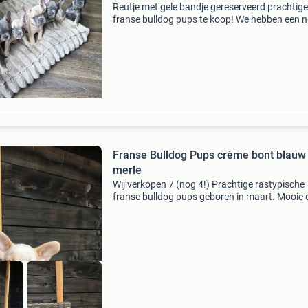
Reutje met gele bandje gereserveerd prachtige
franse bulldog pups te koop! We hebben een n
van 6 gezonde, raszuivere franse bulldog pupp
3 reutjes en 3 teefjes. De puppy&#39;s zijn op
Franse Bulldog Pups crème bont blauw
merle
Wij verkopen 7 (nog 4!) Prachtige rastypische
franse bulldog pups geboren in maart. Mooie
neusgaten aanwezig en neus op lengte! Ze zij
en zelfstandig genoeg om te verhuizen naar h
nieuwe t