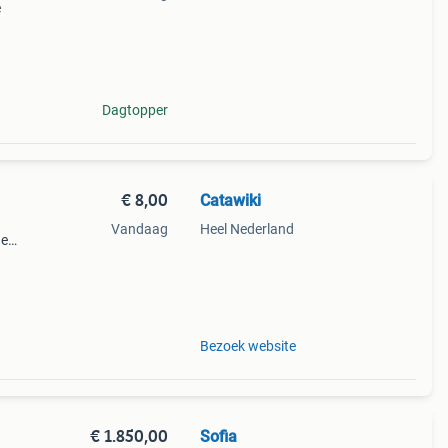
e
,
s de
Dagtopper
€ 8,00
Catawiki
Vandaag
Heel Nederland
de
 + €3
ans
Bezoek website
€ 1.850,00
Sofia