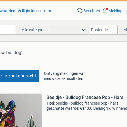
waarden
Veiligheidscentrum
Berichten
Meldingen
Alle categorieën…
A
nse bulldog'
Ontvang meldingen van
r je zoekopdracht
nieuwe zoekresultaten
Beeldje - Bulldog Francese Pop - Hars
Titel: beeldje - bulldog francese pop - hars
geschatte waarde: €140.0 Belangrijk: winnen
biedingen zijn exclusief 9% koperbescherming
kavel beschrijving beeldje van hars van een fr