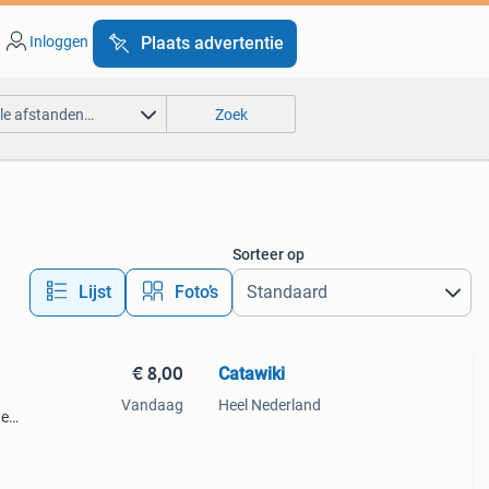
Inloggen
Plaats advertentie
lle afstanden…
Zoek
Sorteer op
Lijst
Foto’s
€ 8,00
Catawiki
Vandaag
Heel Nederland
de
 + €3
ans