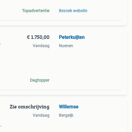
Topadvertentie
Bezoek website
€ 1.750,00
Peterkuijten
e
Vandaag
Nuenen
pups
en
Dagtopper
Zie omschrijving
Willemse
Vandaag
Bergeijk
de