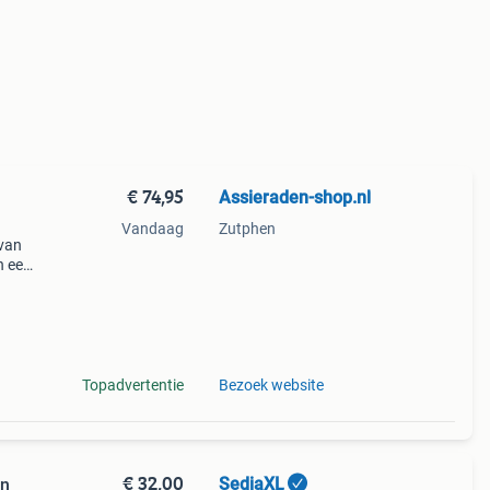
€ 74,95
Assieraden-shop.nl
Vandaag
Zutphen
 van
n een
zwart
 &
Topadvertentie
Bezoek website
€ 32,00
SediaXL
en