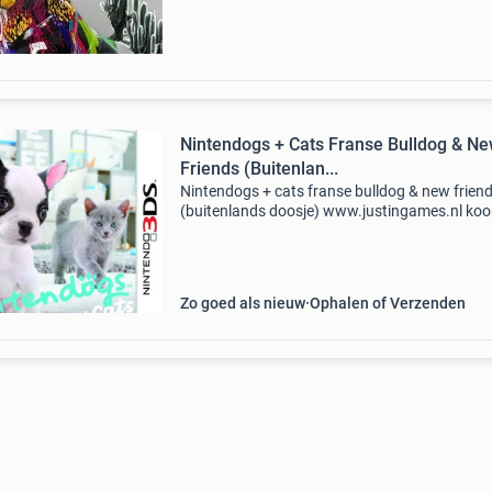
Nintendogs + Cats Franse Bulldog & N
Friends (Buitenlan...
Nintendogs + cats franse bulldog & new frien
(buitenlands doosje) www.justingames.nl koo
jouw games, accessoires en consoles veilig en
via onze webshop met ideal of klarna achteraf
Zo goed als nieuw
Ophalen of Verzenden