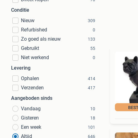
Conditie
Nieuw
309
Refurbished
0
Zo goed als nieuw
133
Gebruikt
55
Niet werkend
0
Levering
Ophalen
414
Verzenden
417
Aangeboden sinds
BEST
Vandaag
10
Gisteren
18
Een week
101
Altijd
646