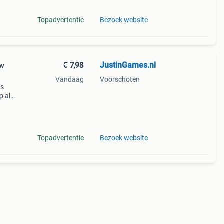
Topadvertentie
Bezoek website
€ 7,98
JustinGames.nl
ew
Vandaag
Voorschoten
ds
p al
 snel
 beta
Topadvertentie
Bezoek website