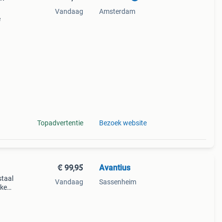
Vandaag
Amsterdam
e
ing
 tot
Topadvertentie
Bezoek website
€ 99,95
Avantius
staal
Vandaag
Sassenheim
eke
===
====