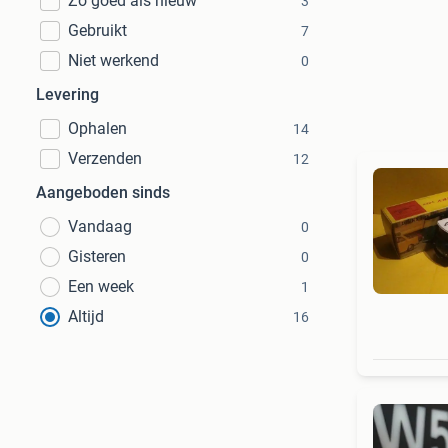
Zo goed als nieuw
3
Gebruikt
7
Niet werkend
0
Levering
Ophalen
14
Verzenden
12
Aangeboden sinds
Vandaag
0
Gisteren
0
Een week
1
Altijd
16