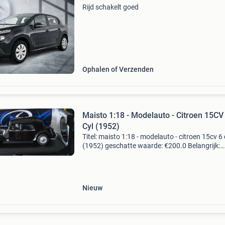
Rijd schakelt goed
Ophalen of Verzenden
Maisto 1:18 - Modelauto - Citroen 15CV
Cyl (1952)
Titel: maisto 1:18 - modelauto - citroen 15cv 6 
(1952) geschatte waarde: €200.0 Belangrijk:
winnende biedingen zijn exclusief 9%
koperbescherming + €3 kavel beschrijving cit
15cv 6 c
Nieuw