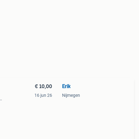
€ 10,00
Erik
16 jun 26
Nijmegen
sieke