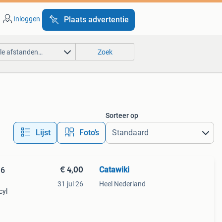
Inloggen
Plaats advertentie
lle afstanden…
Zoek
Sorteer op
Lijst
Foto’s
€ 4,00
Catawiki
 6
31 jul 26
Heel Nederland
cyl
roën