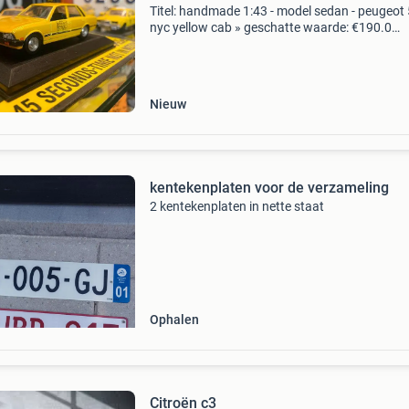
Titel: handmade 1:43 - model sedan - peugeot
nyc yellow cab » geschatte waarde: €190.0
Belangrijk: winnende biedingen zijn exclusief 
koperbescherming + €3 kavel beschrijving pe
Nieuw
kentekenplaten voor de verzameling
2 kentekenplaten in nette staat
Ophalen
Citroën c3