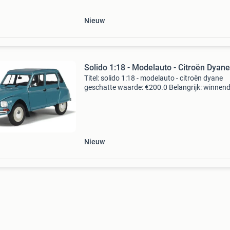
15cv 6 c
Nieuw
Solido 1:18 - Modelauto - Citroën Dyane
Titel: solido 1:18 - modelauto - citroën dyane
geschatte waarde: €200.0 Belangrijk: winnen
biedingen zijn exclusief 9% koperbescherming
kavel beschrijving citroën dyane schaal 1:18, i
Nieuw