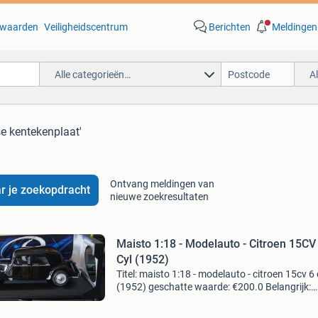
waarden
Veiligheidscentrum
Berichten
Meldingen
Alle categorieën…
A
se kentekenplaat'
Ontvang meldingen van
r je zoekopdracht
nieuwe zoekresultaten
Maisto 1:18 - Modelauto - Citroen 15CV
Cyl (1952)
Titel: maisto 1:18 - modelauto - citroen 15cv 6 
(1952) geschatte waarde: €200.0 Belangrijk:
winnende biedingen zijn exclusief 9%
koperbescherming + €3 kavel beschrijving cit