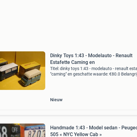
Dinky Toys 1:43 - Modelauto - Renault
Estafette Caming en
Titel: dinky toys 1:43 - modelauto - renault est
"caming" en geschatte waarde: €80.0 Belangrij
winnende biedingen zijn exclusief 9%
koperbescherming + €3 kavel beschrijving
Nieuw
Handmade 1:43 - Model sedan - Peuge
505 « NYC Yellow Cab »