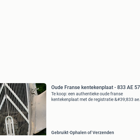
Oude Franse kentekenplaat - 833 AE 57
Te koop: een authentieke oude franse
kentekenplaat met de registratie &#39;833 ae
57&#39;. Deze plaat is afkomstig van een klas
franse auto en verkeert in gebruikte staat, wat
bijdraagt a
Gebruikt
Ophalen of Verzenden