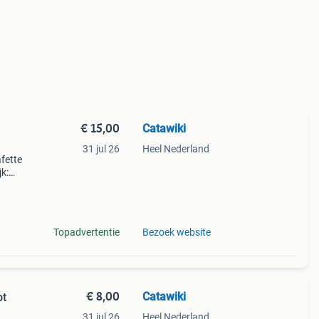
€ 15,00
Catawiki
31 jul 26
Heel Nederland
afette
k:
Topadvertentie
Bezoek website
€ 8,00
Catawiki
ot
31 jul 26
Heel Nederland