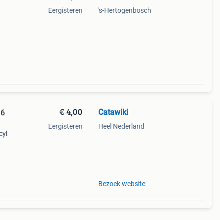
Eergisteren
's-Hertogenbosch
€ 4,00
Catawiki
 6
Eergisteren
Heel Nederland
cyl
roën
Bezoek website