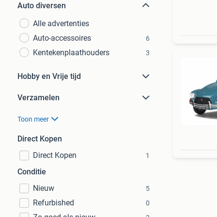
Auto diversen
Alle advertenties
Auto-accessoires
6
Kentekenplaathouders
3
Hobby en Vrije tijd
Verzamelen
Toon meer
Direct Kopen
Direct Kopen
1
Conditie
Nieuw
5
Refurbished
0