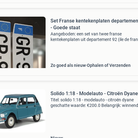
Set Franse kentekenplaten departemen
- Goede staat
Aangeboden: een set van twee franse
kentekenplaten uit departement 92 (ile de fran
goede staat. De platen hebben het kenteken gr
905-vw en zijn voorzien van het regionale log
île-de-france.
Zo goed als nieuw
Ophalen of Verzenden
Solido 1:18 - Modelauto - Citroën Dyane
Titel: solido 1:18 - modelauto - citroën dyane
geschatte waarde: €200.0 Belangrijk: winnen
biedingen zijn exclusief 9% koperbescherming
kavel beschrijving citroën dyane schaal 1:18, i