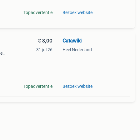
Topadvertentie
Bezoek website
€ 8,00
Catawiki
31 jul 26
Heel Nederland
de
 + €3
Topadvertentie
Bezoek website