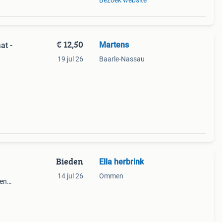
Bezoek website
€ 12,50
Martens
19 jul 26
Baarle-Nassau
Bieden
Ella herbrink
14 jul 26
Ommen
een
r