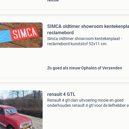
Nieuw
SIMCA oldtimer showroom kentekenplaat -
reclamebord
Simca oldtimer showroom kentekenplaat -
reclamebord kunststof 52x11 cm.
Zo goed als nieuw
Ophalen of Verzenden
renault 4 GTL
Renault 4 gtl clan uitvoering mooie en goed
onderhouden renault 4 gtl voor de liefhebber 
echte oldtimer hier en daar wel een plekje maa
gezien zijn leeftijd ,is hij in perfecte staat. Incl
onderh