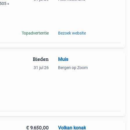
 505 «
9%
ugeot
Topadvertentie
Bezoek website
Bieden
Muis
31 jul 26
Bergen op Zoom
€ 9.650,00
Volkan konak