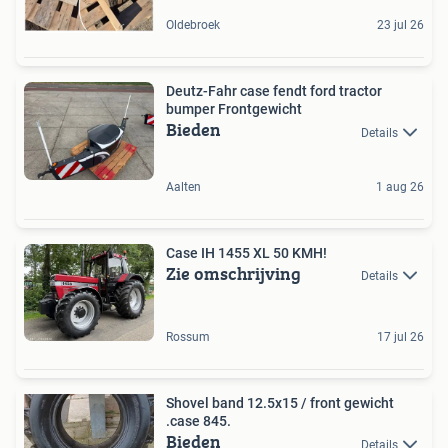
Oldebroek
23 jul 26
Deutz-Fahr case fendt ford tractor
bumper Frontgewicht
Bieden
Details
Aalten
1 aug 26
Case IH 1455 XL 50 KMH!
Zie omschrijving
Details
Rossum
17 jul 26
Shovel band 12.5x15 / front gewicht
.case 845.
Bieden
Details