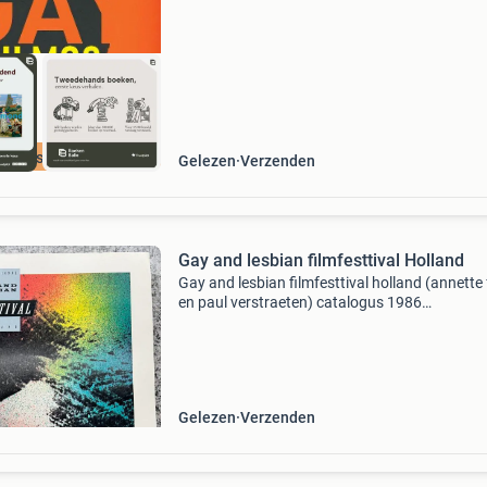
director
cherpste prijs
Gelezen
Verzenden
Gay and lesbian filmfesttival Holland
Gay and lesbian filmfesttival holland (annette 
en paul verstraeten) catalogus 1986
tegennatuurlijke handelingen vrouwen verliefd
perverse beelden homo’s in de film de kunsten
de homoseksual
Gelezen
Verzenden