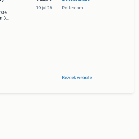
19 jul 26
Rotterdam
rste
en 30
ag
Bezoek website