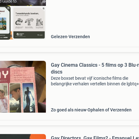
cherpste prijs
Gelezen
Verzenden
Gay Cinema Classics - 5 films op 3 Blu-
discs
Deze boxset bevat vijf iconische films die
belangrijke verhalen vertellen binnen de lgbtq+
gemeenschap. Geniet van &#39;the crying
game&#39;, &#39;milk&#39;, &#39;brokebac
mountai
Zo goed als nieuw
Ophalen of Verzenden
Gay Directors, Gay Films? - Emanuel Le