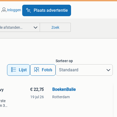
Inloggen
Plaats advertentie
lle afstanden…
Zoek
Sorteer op
Lijst
Foto’s
€ 22,75
BoekenBalie
vy
19 jul 26
Rotterdam
rste
en 30
ag