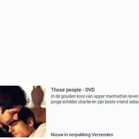
Those people - DVD
In de gouden kooi van upper manhattan leven
jonge schilder charlie en zijn beste vriend seba
een uitbundig leven. Charlie is altijd stiekem ve
geweest op sebastian, maar de relatie tusse
Nieuw in verpakking
Verzenden