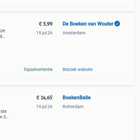
€ 5,99
De Boeken van Wouter
jze:
19 jul 26
Amsterdam
ed
ht.
Topadvertentie
Bezoek website
€ 14,65
BoekenBalie
l
19 jul 26
Rotterdam
rste
en 30
ag
ord