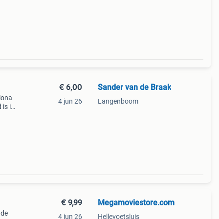
aar,
€ 6,00
Sander van de Braak
lona
4 jun 26
Langenboom
 is in
must-
€ 9,99
Megamoviestore.com
 de
4 jun 26
Hellevoetsluis