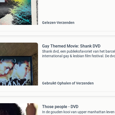
tegennatuurlijke handelingen vrouwen verliefd
perverse beelden homo’s in de film de kunsten
de homoseksual
Gelezen
Verzenden
Gay Themed Movie: Shank DVD
Shank dvd, een publieksfavoriet van het barce
international gay & lesbian film festival. De dvd
gebruikte staat, maar werkt nog perfect. Een 
have voor liefhebbers van onafhankelijke
Gebruikt
Ophalen of Verzenden
Those people - DVD
In de gouden kooi van upper manhattan leven