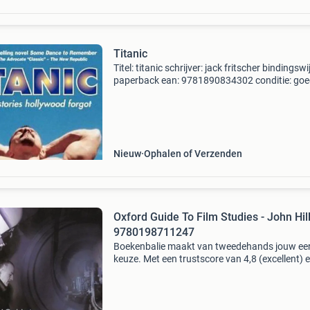
Titanic
Titel: titanic schrijver: jack fritscher bindingswi
paperback ean: 9781890834302 conditie: go
staat van dit boek elk boek is handmatig
gecontroleerd. Vragen? Stuur gerust een beric
Condities
Nieuw
Ophalen of Verzenden
Oxford Guide To Film Studies - John Hil
9780198711247
Boekenbalie maakt van tweedehands jouw ee
keuze. Met een trustscore van 4,8 (excellent) 
dagen retour garantie maken we dat iedere d
waar. Bestel direct op onze website! Titel: oxf
guide