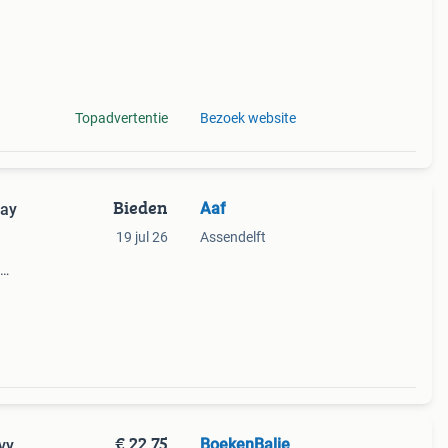
Topadvertentie
Bezoek website
Bieden
Aaf
ray
19 jul 26
Assendelft
k
€ 22,75
BoekenBalie
vy