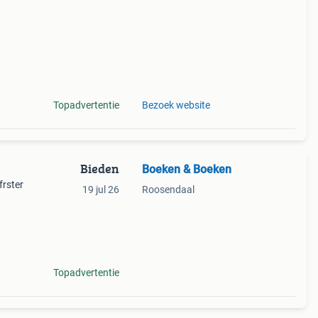
Topadvertentie
Bezoek website
Bieden
Boeken & Boeken
frster
19 jul 26
Roosendaal
aar,
Topadvertentie