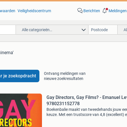
waarden
Veiligheidscentrum
Berichten
Meldingen
Alle categorieën…
A
cinema'
Ontvang meldingen van
r je zoekopdracht
nieuwe zoekresultaten
Gay Directors, Gay Films? - Emanuel Le
9780231152778
Boekenbalie maakt van tweedehands jouw ee
keuze. Met een trustscore van 4,8 (excellent) 
dagen retour garantie maken we dat iedere d
waar. Bestel direct op onze website! Titel: gay