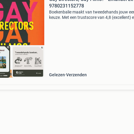
9780231152778
Boekenbalie maakt van tweedehands jouw ee
keuze. Met een trustscore van 4,8 (excellent) 
dagen retour garantie maken we dat iedere d
waar. Bestel direct op onze website! Titel: gay
director
cherpste prijs
Gelezen
Verzenden