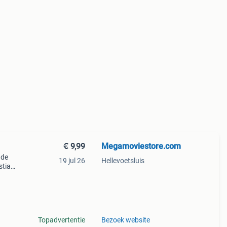
€ 9,99
Megamoviestore.com
 de
19 jul 26
Hellevoetsluis
stian
rliefd
Topadvertentie
Bezoek website