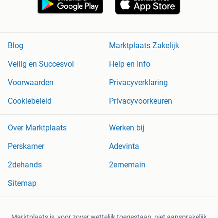
Blog
Marktplaats Zakelijk
Veilig en Succesvol
Help en Info
Voorwaarden
Privacyverklaring
Cookiebeleid
Privacyvoorkeuren
Over Marktplaats
Werken bij
Perskamer
Adevinta
2dehands
2ememain
Sitemap
Marktplaats is, voor zover wettelijk toegestaan, niet aansprakelijk