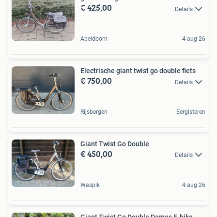
€ 425,00
Details
Apeldoorn
4 aug 26
Electrische giant twist go double fiets
€ 750,00
Details
Rijsbergen
Eergisteren
Giant Twist Go Double
€ 450,00
Details
Waspik
4 aug 26
Giant Twist Go Double Dames E-bike -