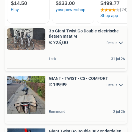
3 x Giant Twist Go Double electrische
fietsen maat M
€ 725,00
Details
Leek
31 jul 26
GIANT - TWIST - CS - COMFORT
€ 199,99
Details
Roermond
2 jul 26
Giant Twist Go Double 36V onderdelen