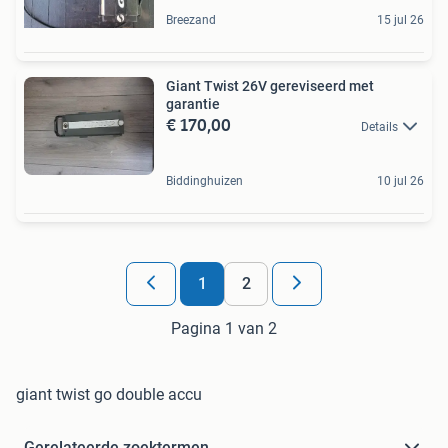
Breezand
15 jul 26
Giant Twist 26V gereviseerd met
garantie
€ 170,00
Details
Biddinghuizen
10 jul 26
1
2
Pagina 1 van 2
giant twist go double accu
Gerelateerde zoektermen