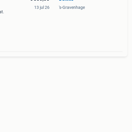
13 jul 26
's-Gravenhage
at.
 of
ls