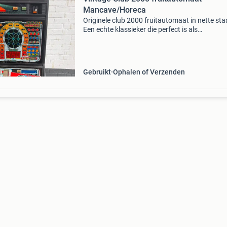
Mancave/Horeca
Originele club 2000 fruitautomaat in nette sta
Een echte klassieker die perfect is als
verzamelobject, voor de mancave, horecazaak
speelruimte. De automaat wordt verkocht zoa
afgebeeld. Volled
Gebruikt
Ophalen of Verzenden