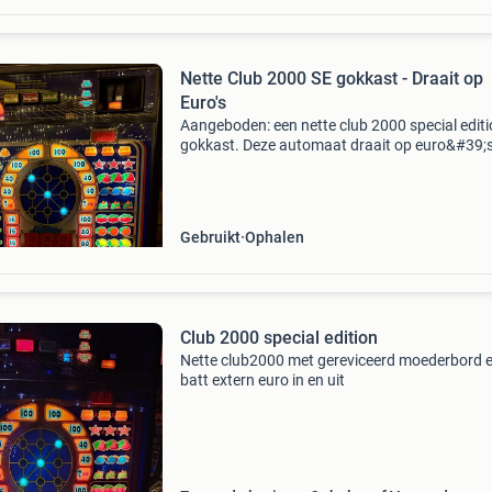
Nette Club 2000 SE gokkast - Draait op
Euro's
Aangeboden: een nette club 2000 special edit
gokkast. Deze automaat draait op euro&#39;
betaalt ook netjes uit. Het moederbord is zuurv
voorzien van een nieuwe externe baterij, wat z
Gebruikt
Ophalen
Club 2000 special edition
Nette club2000 met gereviceerd moederbord 
batt extern euro in en uit