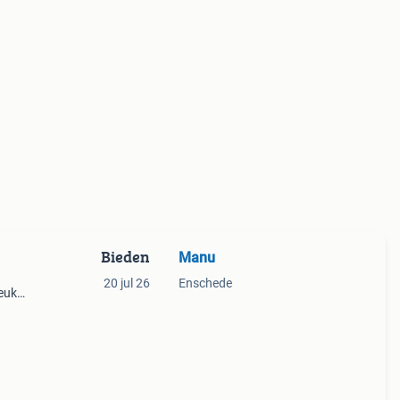
Bieden
Manu
20 jul 26
Enschede
leuke
r van
 staat