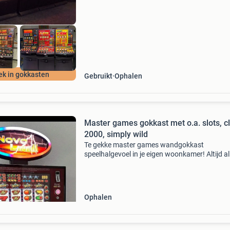
ek in gokkasten
Gebruikt
Ophalen
Master games gokkast met o.a. slots, c
2000, simply wild
Te gekke master games wandgokkast
speelhalgevoel in je eigen woonkamer! Altijd al
eigen gokkast willen hebben, maar geen plek (
toestemming...) Voor zo’n grote knoepert? Ge
zorgen deze wandgok
Ophalen