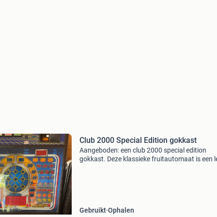
Club 2000 Special Edition gokkast
Aangeboden: een club 2000 special edition
gokkast. Deze klassieke fruitautomaat is een 
toevoeging voor elke verzamelaar of liefhebbe
retro speelautomaten. De machine is in goede
en we
Gebruikt
Ophalen