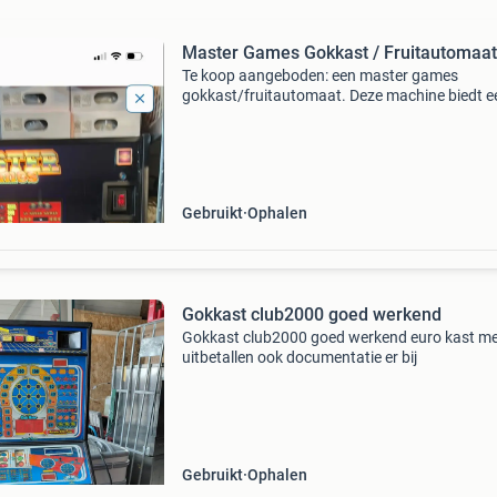
Master Games Gokkast / Fruitautomaat
Te koop aangeboden: een master games
gokkast/fruitautomaat. Deze machine biedt e
verscheidenheid aan spellen, waaronder popul
titels zoals joker poker, wild thing, golden book
express, inf
Gebruikt
Ophalen
Gokkast club2000 goed werkend
Gokkast club2000 goed werkend euro kast m
uitbetallen ook documentatie er bij
Gebruikt
Ophalen