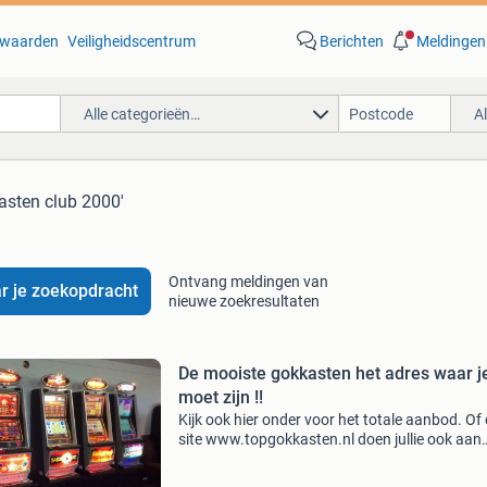
waarden
Veiligheidscentrum
Berichten
Meldingen
Alle categorieën…
A
asten club 2000'
Ontvang meldingen van
r je zoekopdracht
nieuwe zoekresultaten
De mooiste gokkasten het adres waar j
moet zijn !!
Kijk ook hier onder voor het totale aanbod. Of
site www.topgokkasten.nl doen jullie ook aan
inruil? ( Dat is mogelijk, maar je begrijpt zelf o
dat ik geen hoofdprijs kan geven ) een greep u