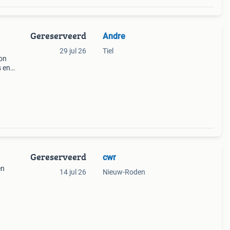
Gereserveerd
Andre
29 jul 26
Tiel
ion
s en
rij en
o
Gereserveerd
cwr
en
14 jul 26
Nieuw-Roden