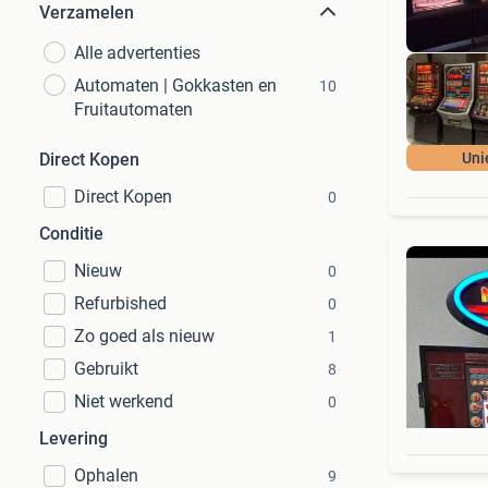
Verzamelen
Alle advertenties
Automaten | Gokkasten en
10
Fruitautomaten
Direct Kopen
Uni
Direct Kopen
0
Conditie
Nieuw
0
Refurbished
0
Zo goed als nieuw
1
Gebruikt
8
Niet werkend
0
Levering
Ophalen
9