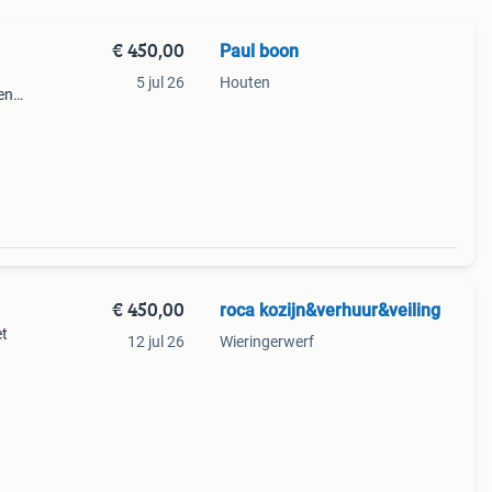
€ 450,00
Paul boon
5 jul 26
Houten
en
aire
, gold
€ 450,00
roca kozijn&verhuur&veiling
et
12 jul 26
Wieringerwerf