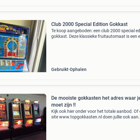
Club 2000 Special Edition Gokkast
Te koop aangeboden: een club 2000 special ed
gokkast. Deze klassieke fruitautomaat is een 
blikvanger en zorgt voor uren speelplezier. De
machine is in gebruikte staat, maar werkt naa
behor
Gebruikt
Ophalen
De mooiste gokkasten het adres waar j
moet zijn !!
Kijk ook hier onder voor het totale aanbod. Of
site www.topgokkasten.nl doen jullie ook aan
inruil? ( Dat is mogelijk, maar je begrijpt zelf o
dat ik geen hoofdprijs kan geven ) een greep u