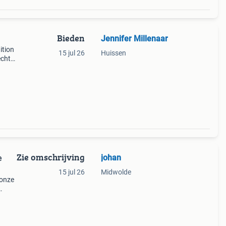
Bieden
Jennifer Millenaar
ition
15 jul 26
Huissen
echte
r
Zie omschrijving
johan
e
15 jul 26
Midwolde
 onze
ok wel