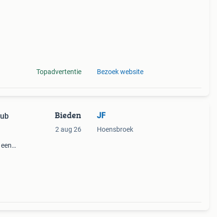
Topadvertentie
Bezoek website
Bieden
JF
lub
2 aug 26
Hoensbroek
 een
of
en