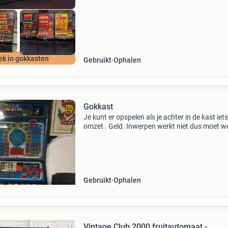
ek in gokkasten
Gebruikt
Ophalen
Gokkast
Je kunt er opspelen als je achter in de kast iets
omzet . Geld. Inwerpen werkt niet dus moet w
nagekeken worden.
Gebruikt
Ophalen
Vintage Club 2000 fruitautomaat -