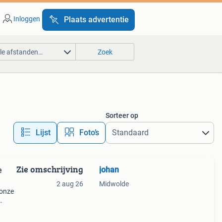
Inloggen
Plaats advertentie
lle afstanden…
Zoek
Sorteer op
Lijst
Foto’s
Zie omschrijving
johan
e
2 aug 26
Midwolde
 onze
ok wel