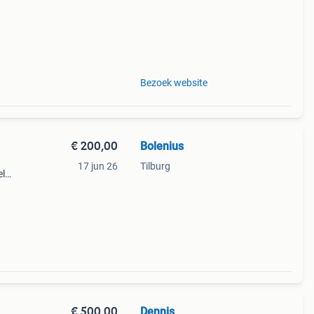
Bezoek website
€ 200,00
Bolenius
17 jun 26
Tilburg
el
€ 500,00
Dennis