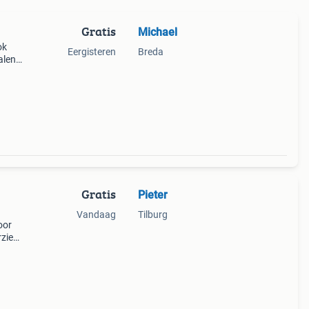
Gratis
Michael
ok
Eergisteren
Breda
alen,
Gratis
Pieter
Vandaag
Tilburg
oor
rzien
e
kant.