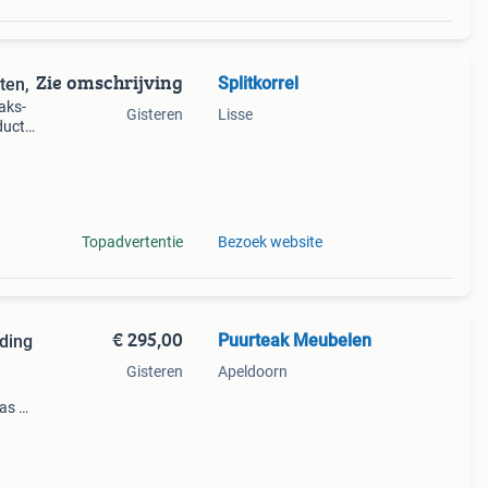
Zie omschrijving
Splitkorrel
ten,
aks-
Gisteren
Lisse
ducts
ks –
li
Topadvertentie
Bezoek website
€ 295,00
Puurteak Meubelen
ding
Gisteren
Apeldoorn
as of
aan.