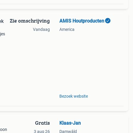
Zie omschrijving
AMIS Houtproducten
ek
Vandaag
America
jes
n te
Bezoek website
Gratis
Klaas-Jan
choon
3 aug 26
Damwâld