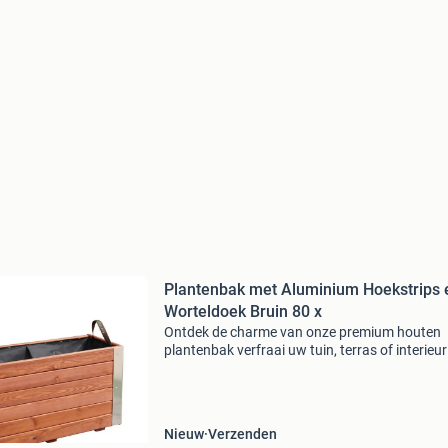
Plantenbak met Aluminium Hoekstrips 
Worteldoek Bruin 80 x
Ontdek de charme van onze premium houten
plantenbak verfraai uw tuin, terras of interieu
onze stijlvolle plantenbak, vervaardigd uit
hoogwaardig europees grenenhout. Deze
exclusieve plantenbak br
Nieuw
Verzenden