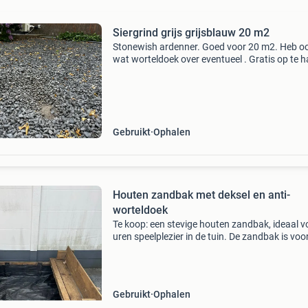
Siergrind grijs grijsblauw 20 m2
Stonewish ardenner. Goed voor 20 m2. Heb o
wat worteldoek over eventueel . Gratis op te h
is al op een hoop geschept!
Gebruikt
Ophalen
Houten zandbak met deksel en anti-
worteldoek
Te koop: een stevige houten zandbak, ideaal v
uren speelplezier in de tuin. De zandbak is voo
van een handige deksel om het zand schoon t
houden en een anti-worteldoek aan de binnen
De a
Gebruikt
Ophalen