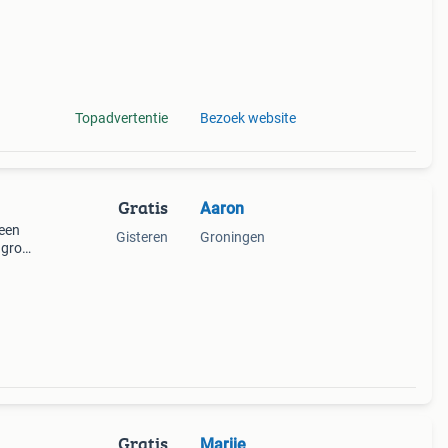
Topadvertentie
Bezoek website
Gratis
Aaron
 een
Gisteren
Groningen
 grof
eter
Gratis
Marije