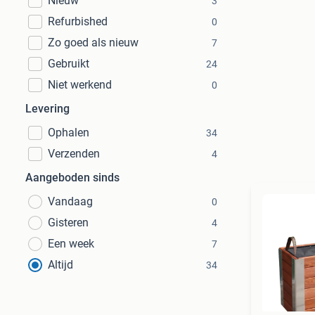
Nieuw
3
Refurbished
0
Zo goed als nieuw
7
Gebruikt
24
Niet werkend
0
Levering
Ophalen
34
Verzenden
4
Aangeboden sinds
Vandaag
0
Gisteren
4
Een week
7
Altijd
34