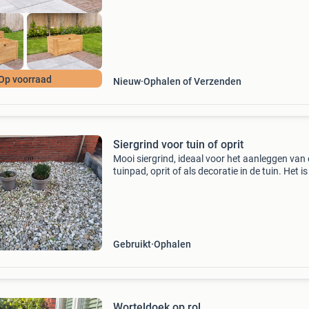
Op voorraad
Nieuw
Ophalen of Verzenden
Siergrind voor tuin of oprit
Mooi siergrind, ideaal voor het aanleggen van
tuinpad, oprit of als decoratie in de tuin. Het is
grind van verschillende formaten steen 5x3 m
grind met worteldoek
Gebruikt
Ophalen
Worteldoek op rol