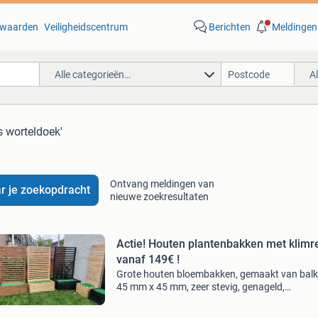
waarden
Veiligheidscentrum
Berichten
Meldingen
Alle categorieën…
A
is worteldoek'
Ontvang meldingen van
r je zoekopdracht
nieuwe zoekresultaten
Actie! Houten plantenbakken met klimr
vanaf 149€ !
Grote houten bloembakken, gemaakt van balk
45 mm x 45 mm, zeer stevig, genageld,
geïmpregneerd en mogelijk geschilderd. Kleure
kiezen: naturel, zwart, antraciet, bruin,