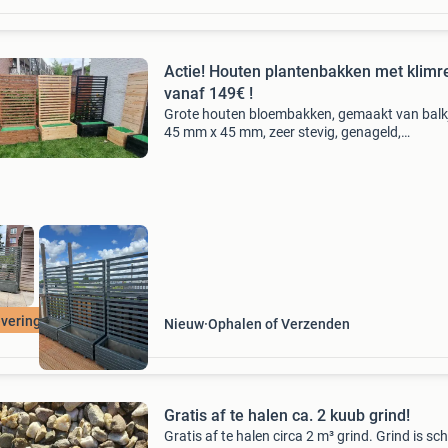
Actie! Houten plantenbakken met klimr
vanaf 149€ !
Grote houten bloembakken, gemaakt van balk
45 mm x 45 mm, zeer stevig, genageld,
geïmpregneerd en mogelijk geschilderd. Kleure
kiezen: naturel, zwart, antraciet, bruin,
plantenbakken zijn echt
vering gratis !
Nieuw
Ophalen of Verzenden
Gratis af te halen ca. 2 kuub grind!
Gratis af te halen circa 2 m³ grind. Grind is s