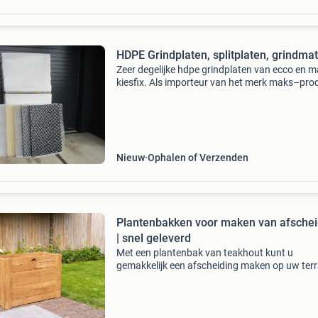
HDPE Grindplaten, splitplaten, grindmat
Zeer degelijke hdpe grindplaten van ecco en m
kiesfix. Als importeur van het merk maks–pro
kunnen wij de extra sterke grindplaten van ma
kiesfix zeer scherp aanbieden in de kleuren wit, 
Nieuw
Ophalen of Verzenden
Plantenbakken voor maken van afschei
| snel geleverd
Met een plantenbak van teakhout kunt u
gemakkelijk een afscheiding maken op uw terr
in uw tuin. Onze plantenbakken zijn stevig en
duurzaam, ontworpen om jarenlang mee te g
Plantenbakken zijn