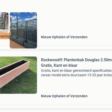
plantenbakken zijn echt
vering gratis !
Nieuw
Ophalen of Verzenden
Rockwood® Plantenbak Douglas 2.50m
Gratis, Kant en klaar
Gratis, kant en klaar gemonteerd specificaties
zwaar model extra duurzaam 15-20 jaar inclus
worteldoek geen onderhoud nodig zeer scher
geprijsd kant & klaar gemonteerd afmetingen:
buitenafmet
Nieuw
Ophalen of Verzenden