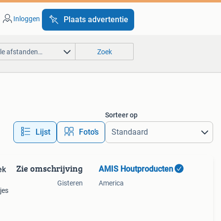
Inloggen
Plaats advertentie
lle afstanden…
Zoek
Sorteer op
Lijst
Foto’s
Zie omschrijving
AMIS Houtproducten
ek
Gisteren
America
jes
n te