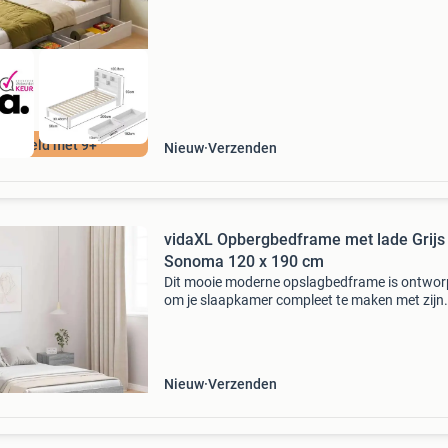
van
ordeeld met 9+
Nieuw
Verzenden
vidaXL Opbergbedframe met lade Grijs
Sonoma 120 x 190 cm
Dit mooie moderne opslagbedframe is ontwo
om je slaapkamer compleet te maken met zijn
strakke lijnen en minimalistische stijl. Het bied
stevig platform voor je matras en volop
opbergmogelijkh
Nieuw
Verzenden