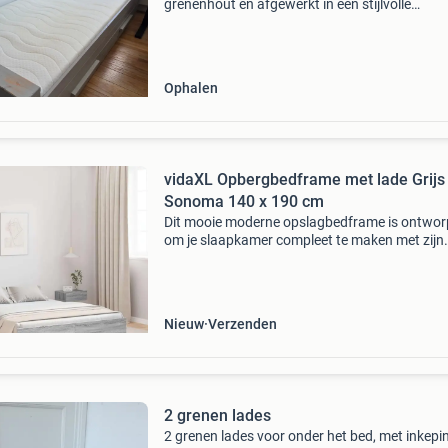
grenenhout en afgewerkt in een stijlvolle
betongrijze kleur. Met een afmeting van 90x2
is het bed ideaal voor een kinder- of logeerkam
Het bed word
Ophalen
vidaXL Opbergbedframe met lade Grijs
Sonoma 140 x 190 cm
Dit mooie moderne opslagbedframe is ontwo
om je slaapkamer compleet te maken met zijn
strakke lijnen en minimalistische stijl. Het bied
stevig platform voor je matras en volop
opbergmogelijkh
Nieuw
Verzenden
2 grenen lades
2 grenen lades voor onder het bed, met inkepi