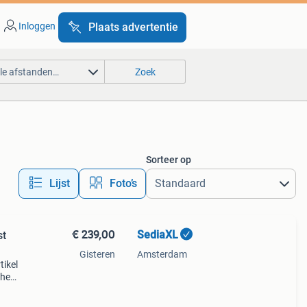
Inloggen
Plaats advertentie
lle afstanden…
Zoek
Sorteer op
Lijst
Foto’s
€ 239,00
SediaXL
st
Gisteren
Amsterdam
tikel
che
en
aakt