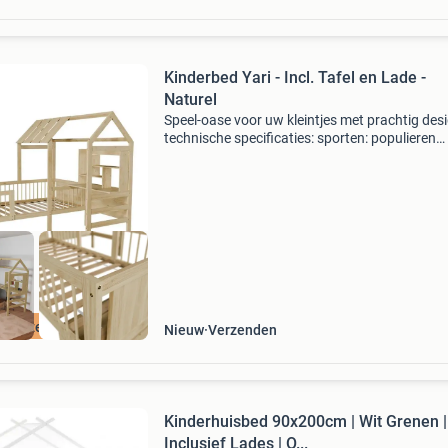
Kinderbed Yari - Incl. Tafel en Lade -
Naturel
Speel-oase voor uw kleintjes met prachtig des
technische specificaties: sporten: populieren
multiplex dak, bureau, leuningen bij hoofd- en
voeteneinde: mdf frame: grenen laden: mdf +
melamine max.
n verzendkosten
Nieuw
Verzenden
Kinderhuisbed 90x200cm | Wit Grenen |
Inclusief Lades | O...