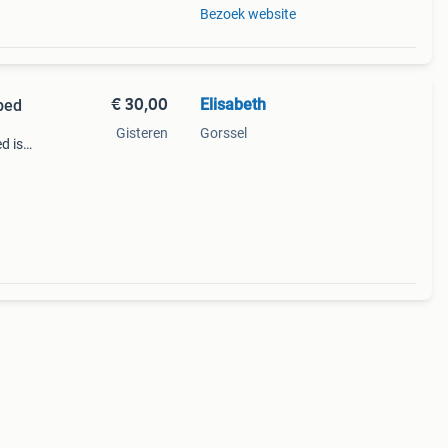
Bezoek website
€ 30,00
Elisabeth
bed
Gisteren
Gorssel
d is