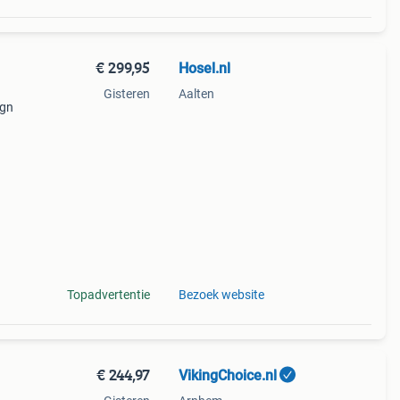
€ 299,95
Hosel.nl
Gisteren
Aalten
ign
Topadvertentie
Bezoek website
€ 244,97
VikingChoice.nl