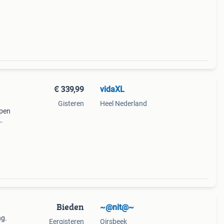
00 cm
er.
€ 339,99
vidaXL
Gisteren
Heel Nederland
rpen
t een
Bieden
~@nit@~
ng.
Eergisteren
Oirsbeek