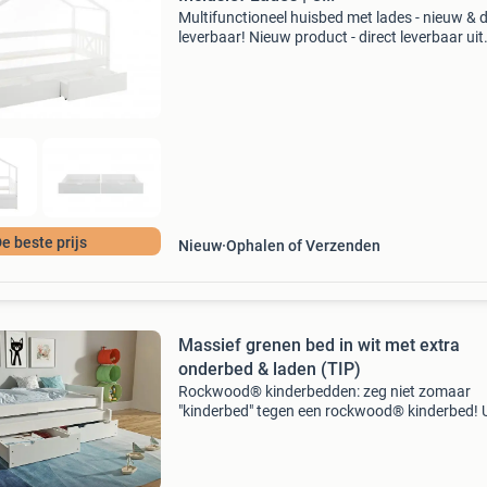
Multifunctioneel huisbed met lades - nieuw & d
leverbaar! Nieuw product - direct leverbaar uit
voorraad. Houten huisbed 90x200 cm, hoogte
cm inclusief 2 ruime opberglades (99x26x91 
e beste prijs
Nieuw
Ophalen of Verzenden
Massief grenen bed in wit met extra
onderbed & laden (TIP)
Rockwood® kinderbedden: zeg niet zomaar
"kinderbed" tegen een rockwood® kinderbed! U
een stevig, duurzaam kinderbed? U wilt een vei
kinderbed? U wilt een betaalbaar kinderbed? U