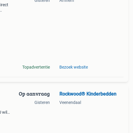
Gisteren
Arnhem
irect
 170
cm) ge
Topadvertentie
Bezoek website
Op aanvraag
Rockwood® Kinderbedden
Gisteren
Veenendaal
 wilt
lig
 wilt