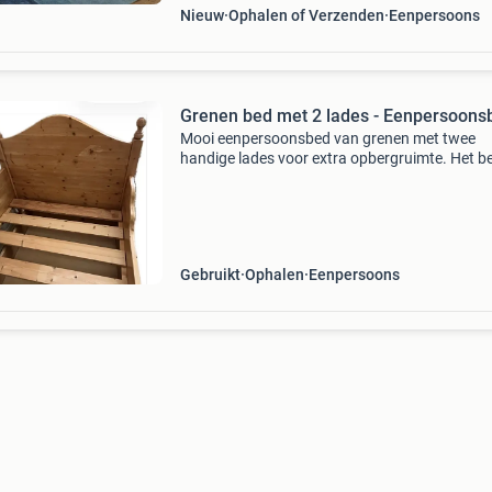
Nieuw
Ophalen of Verzenden
Eenpersoons
Grenen bed met 2 lades - Eenpersoons
Mooi eenpersoonsbed van grenen met twee
handige lades voor extra opbergruimte. Het be
in gebruikte maar goede staat en heeft een
klassieke uitstraling. Matras niet inbegrepen.
Matrasmaat 90 x 200
Gebruikt
Ophalen
Eenpersoons