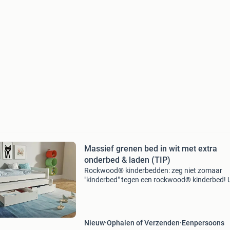
Massief grenen bed in wit met extra
onderbed & laden (TIP)
Rockwood® kinderbedden: zeg niet zomaar
"kinderbed" tegen een rockwood® kinderbed! U
een stevig, duurzaam kinderbed? U wilt een vei
kinderbed? U wilt een betaalbaar kinderbed? U
Nieuw
Ophalen of Verzenden
Eenpersoons