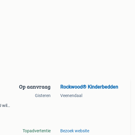
Op aanvraag
Rockwood® Kinderbedden
Gisteren
Veenendaal
 wilt
lig
 wilt
Topadvertentie
Bezoek website