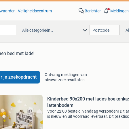
waarden
Veiligheidscentrum
Berichten
Meldingen
Alle categorieën…
A
nen bed met lade'
Ontvang meldingen van
r je zoekopdracht
nieuwe zoekresultaten
Kinderbed 90x200 met lades boekenka
lattenbodem
Voor 22:00 besteld, vandaag verzonden! Dit ar
is nieuw en uit voorraad leverbaar. Dit praktis
kinderbed van 90x200 cm combineert slapen 
opbergen in één slim ontwerp. Het bed is gem