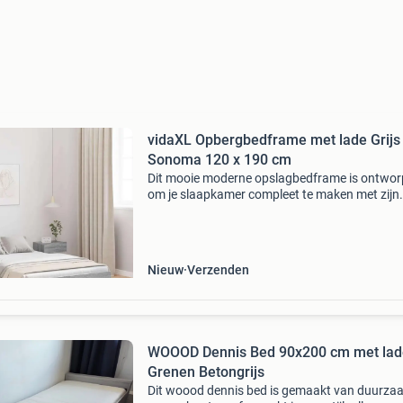
vidaXL Opbergbedframe met lade Grijs
Sonoma 120 x 190 cm
Dit mooie moderne opslagbedframe is ontwo
om je slaapkamer compleet te maken met zijn
strakke lijnen en minimalistische stijl. Het bied
stevig platform voor je matras en volop
opbergmogelijkh
Nieuw
Verzenden
WOOOD Dennis Bed 90x200 cm met lad
Grenen Betongrijs
Dit woood dennis bed is gemaakt van duurza