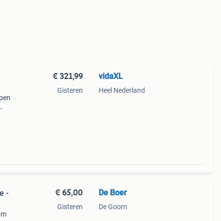
€ 321,99
vidaXL
Gisteren
Heel Nederland
rpen
t een
€ 65,00
De Boer
e -
Gisteren
De Goorn
am