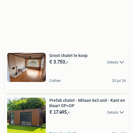
Groot chalet te koop
€ 3.750,-
Details
Cothen
20 jul 26
Prefab chalet - Milaan 6x3 unit - Kant en
klaar! OP=OP
€ 17.495,-
Details