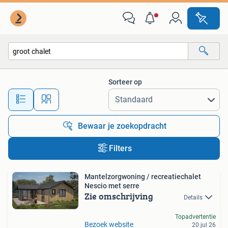
Alle categorieën…
Sorteer op
Alle afstanden…
Bewaar je zoekopdracht
Filters
Mantelzorgwoning / recreatiechalet
Nescio met serre
Zie omschrijving
Details
Topadvertentie
Bezoek website
20 jul 26