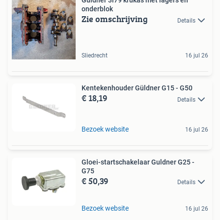
Guldner 3l79 krukas met lagers en
onderblok
Zie omschrijving
Details
Sliedrecht
16 jul 26
Kentekenhouder Güldner G15 - G50
€ 18,19
Details
Bezoek website
16 jul 26
Gloei-startschakelaar Guldner G25 -
G75
€ 50,39
Details
Bezoek website
16 jul 26