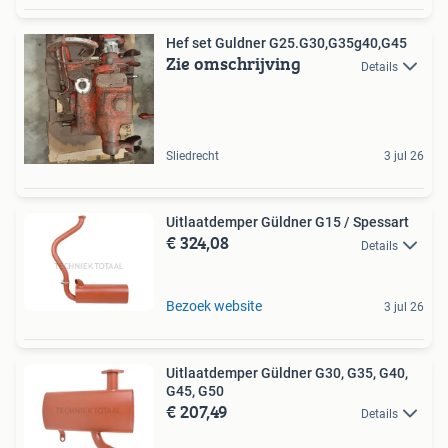
Hef set Guldner G25.G30,G35g40,G45
Zie omschrijving
Details
Sliedrecht
3 jul 26
Uitlaatdemper Güldner G15 / Spessart
€ 324,08
Details
Bezoek website
3 jul 26
Uitlaatdemper Güldner G30, G35, G40,
G45, G50
€ 207,49
Details