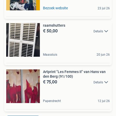
Bezoek website
23 jul 26
raamshutters
€ 50,00
Details
Maassluis
20 jun 26
Artprint "Les Femmes II" van Hans van
den Berg (91/100)
€ 75,00
Details
Papendrecht
12 jul 26