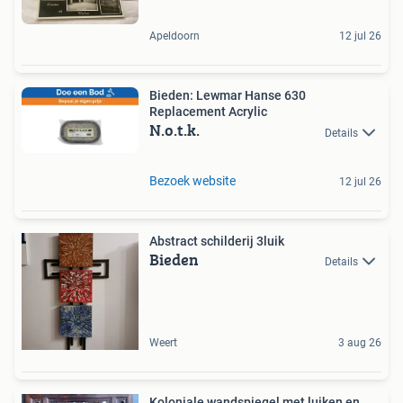
Apeldoorn
12 jul 26
Bieden: Lewmar Hanse 630
Replacement Acrylic
N.o.t.k.
Details
Bezoek website
12 jul 26
Abstract schilderij 3luik
Bieden
Details
Weert
3 aug 26
Koloniale wandspiegel met luiken en