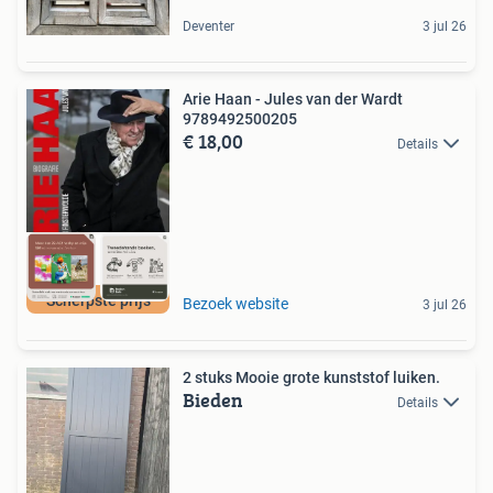
Deventer
3 jul 26
Arie Haan - Jules van der Wardt
9789492500205
€ 18,00
Details
Scherpste prijs
Bezoek website
3 jul 26
2 stuks Mooie grote kunststof luiken.
Bieden
Details