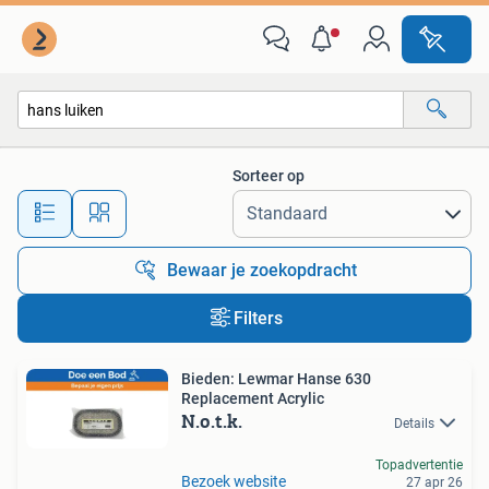
Alle categorieën…
Sorteer op
Alle afstanden…
Bewaar je zoekopdracht
Filters
Bieden: Lewmar Hanse 630
Replacement Acrylic
N.o.t.k.
Details
Topadvertentie
Bezoek website
27 apr 26