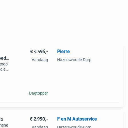
€ 4.495,-
Pierre
oed
Vandaag
Hazerswoude-Dorp
 koop
 die
 (35
Dagtopper
€ 2.950,-
F en M Autoservice
io
emene
Vandaag
Hazerswoude-Dorp