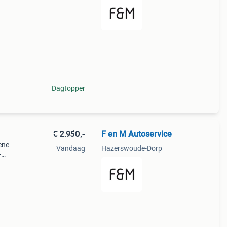
blauw
 kw
Dagtopper
€ 2.950,-
F en M Autoservice
ene
Vandaag
Hazerswoude-Dorp
-
e
8 nm