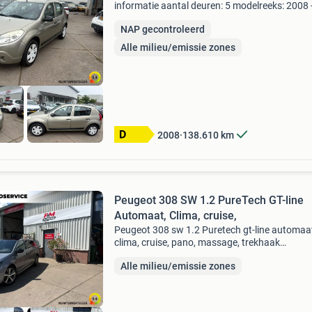
informatie aantal deuren: 5 modelreeks: 2008 
2012 kleur: gris basalte technische informatie
NAP gecontroleerd
vermogen: 55 kw (75 pk) koppel: 112 nm
transmissie: 5 ver
Alle milieu/emissie zones
2008
138.610
km
Peugeot 308 SW 1.2 PureTech GT-line
Automaat, Clima, cruise,
Peugeot 308 sw 1.2 Puretech gt-line automaa
clima, cruise, pano, massage, trekhaak
distributieriem is vervangen! Algemene inform
Alle milieu/emissie zones
aantal deuren: 5 modelreeks: 2017 - 2021 kleur
artense grey pain