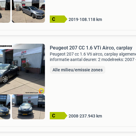
2019
108.118
km
Peugeot 207 CC 1.6 VTi Airco, carplay
Peugeot 207 cc 1.6 Vti airco, carplay algemen
informatie aantal deuren: 2 modelreeks: 2007 
2009 kleur: thorium grey paint (kth) technisch
Alle milieu/emissie zones
informatie vermogen: 88 kw (120 pk) koppel: 
nm transmi
2008
237.943
km