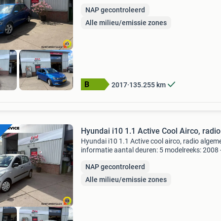
2018 modelcode: nj kleur: race blue metallic (
NAP gecontroleerd
metallic) technische informatie vermogen: 66
(90 pk
Alle milieu/emissie zones
2017
135.255
km
Hyundai i10 1.1 Active Cool Airco, radio
Hyundai i10 1.1 Active cool airco, radio algem
informatie aantal deuren: 5 modelreeks: 2008 
2011 kleur: sleek silver metallic (hd) technisch
NAP gecontroleerd
informatie vermogen: 49 kw (67 pk) koppel: 9
tran
Alle milieu/emissie zones