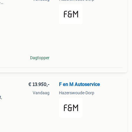
-
Dagtopper
€ 13.950,-
F en M Autoservice
Vandaag
Hazerswoude-Dorp
t,
atie
: