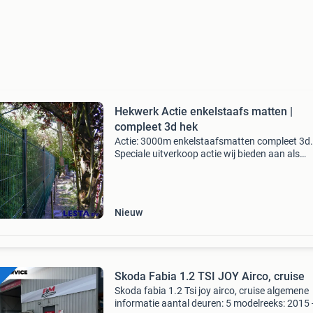
Hekwerk Actie enkelstaafs matten |
compleet 3d hek
Actie: 3000m enkelstaafsmatten compleet 3d.
Speciale uitverkoop actie wij bieden aan als
goedkoopste van nederland: 3d- staafhekwerk
Inclusief tussenpalen en bevestigingsmaterial
De matten zijn ve
Nieuw
Skoda Fabia 1.2 TSI JOY Airco, cruise
Skoda fabia 1.2 Tsi joy airco, cruise algemene
informatie aantal deuren: 5 modelreeks: 2015 