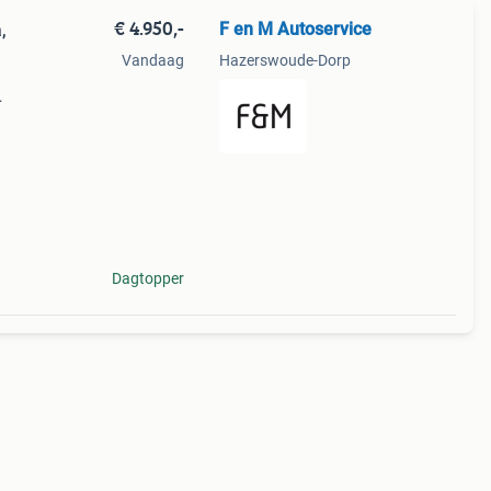
€ 4.950,-
F en M Autoservice
,
Vandaag
Hazerswoude-Dorp
-
llic
Dagtopper