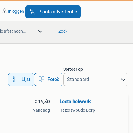
Inloggen
Plaats advertentie
lle afstanden…
Zoek
Sorteer op
Lijst
Foto’s
€ 14,50
Lesta hekwerk
Vandaag
Hazerswoude-Dorp
.
en.