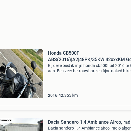
Honda CB500F
ABS(2016)|A2|48PK/35KW|42xxxKM G
onderhouden
Bij deze bied ik mijn honda cb500f uit 2016 te
aan. Een zeer betrouwbare en fijne naked bike
zowel geschikt is voor beginnende als ervaren
motorrijders. Dankzij het vermogen van 48 pk
kw)
2016
42.355
km
Dacia Sandero 1.4 Ambiance Airco, rad
Dacia sandero 1.4 Ambiance airco, radio alg