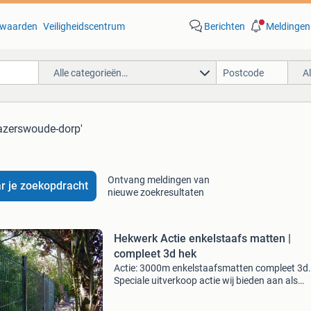
waarden
Veiligheidscentrum
Berichten
Meldingen
Alle categorieën…
A
hazerswoude-dorp'
Ontvang meldingen van
r je zoekopdracht
nieuwe zoekresultaten
Hekwerk Actie enkelstaafs matten |
compleet 3d hek
Actie: 3000m enkelstaafsmatten compleet 3d.
Speciale uitverkoop actie wij bieden aan als
goedkoopste van nederland: 3d- staafhekwerk
Inclusief tussenpalen en bevestigingsmaterial