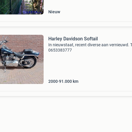
De matten zijn ve
Nieuw
Harley Davidson Softail
In nieuwstaat, recent diverse aan vernieuwd. T
0653383777
2000
91.000
km