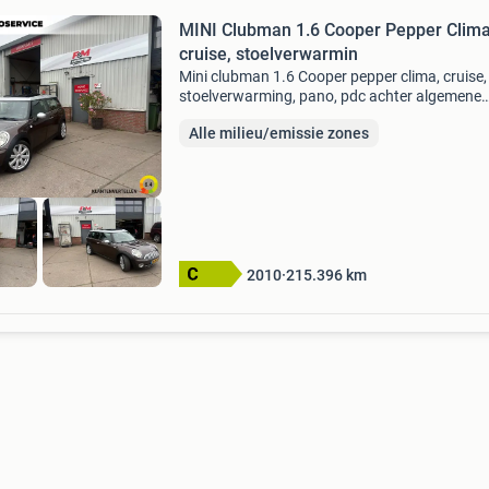
MINI Clubman 1.6 Cooper Pepper Clima
cruise, stoelverwarmin
Mini clubman 1.6 Cooper pepper clima, cruise,
stoelverwarming, pano, pdc achter algemene
informatie aantal deuren: 5 modelreeks: 2007 
Alle milieu/emissie zones
2014 modelcode: r55 kleur: hot-chocolate meta
(a88) (bruin m
2010
215.396
km