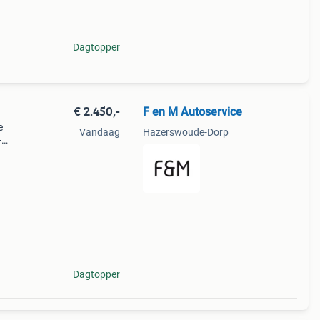
Dagtopper
€ 2.450,-
F en M Autoservice
e
Vandaag
Hazerswoude-Dorp
-
e
160
Dagtopper