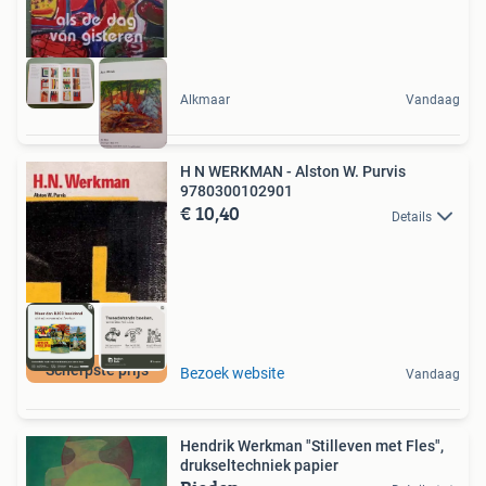
Alkmaar
Vandaag
H N WERKMAN - Alston W. Purvis
9780300102901
€ 10,40
Details
Scherpste prijs
Bezoek website
Vandaag
Hendrik Werkman "Stilleven met Fles",
drukseltechniek papier