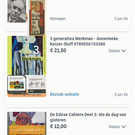
Het paradijs
Nijmegen
5 jun 26
3 generaties Werkman - Annemieke
Keizer-Sloff 9789056153380
€ 21,50
Details
Scherpste prijs
Bezoek website
5 jun 26
De Edese Cahiers Deel 3: Als de dag van
gisteren
€ 12,00
Details