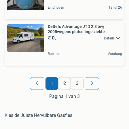
Eindhoven
18 jul 26
Detlefs Advantage JTD 2.3 bwj
2005wegens plotselinge ziekte
€ 0,-
Details
Buchten
Vandaag
1
2
3
Pagina 1 van 3
Kies de Juiste Hervulbare Gasfles