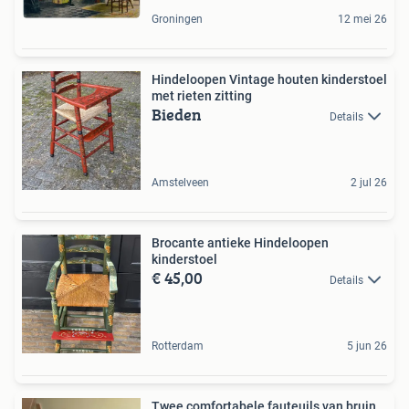
Groningen
12 mei 26
Hindeloopen Vintage houten kinderstoel
met rieten zitting
Bieden
Details
Amstelveen
2 jul 26
Brocante antieke Hindeloopen
kinderstoel
€ 45,00
Details
Rotterdam
5 jun 26
Twee comfortabele fauteuils van bruin