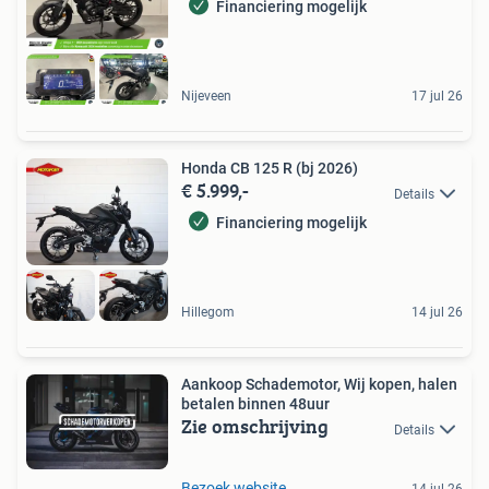
Financiering mogelijk
Nijeveen
17 jul 26
Honda CB 125 R (bj 2026)
€ 5.999,-
Details
Financiering mogelijk
Hillegom
14 jul 26
Aankoop Schademotor, Wij kopen, halen
betalen binnen 48uur
Zie omschrijving
Details
Bezoek website
14 jul 26